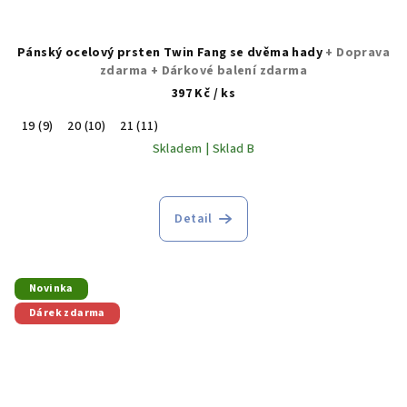
Pánský ocelový prsten Twin Fang se dvěma hady
+ Doprava
zdarma + Dárkové balení zdarma
397 Kč
/ ks
19 (9)
20 (10)
21 (11)
Skladem | Sklad B
Detail
Novinka
Dárek zdarma