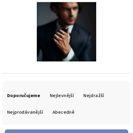
Ř
a
Doporučujeme
Nejlevnější
Nejdražší
z
e
Nejprodávanější
Abecedně
n
í