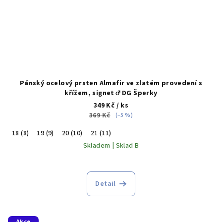
Pánský ocelový prsten Almafir ve zlatém provedení s
křížem, signet ♂️ DG Šperky
349 Kč
/ ks
369 Kč
(–5 %)
18 (8)
19 (9)
20 (10)
21 (11)
Skladem | Sklad B
Detail
Akce