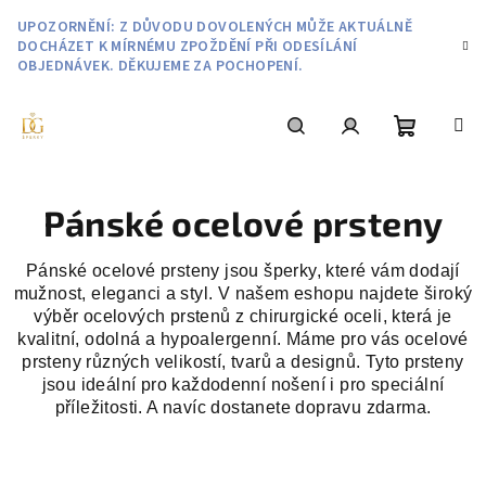
Přejít
UPOZORNĚNÍ: Z DŮVODU DOVOLENÝCH MŮŽE AKTUÁLNĚ
na
DOCHÁZET K MÍRNÉMU ZPOŽDĚNÍ PŘI ODESÍLÁNÍ
obsah
OBJEDNÁVEK. DĚKUJEME ZA POCHOPENÍ.
Nákupní
Hledat
Přihlášení
Pánské ocelové prsteny
košík
Pánské ocelové prsteny jsou šperky, které vám dodají
mužnost, eleganci a styl. V našem eshopu najdete široký
výběr ocelových prstenů z chirurgické oceli, která je
kvalitní, odolná a hypoalergenní. Máme pro vás ocelové
prsteny různých velikostí, tvarů a designů. Tyto prsteny
jsou ideální pro každodenní nošení i pro speciální
příležitosti. A navíc dostanete dopravu zdarma.