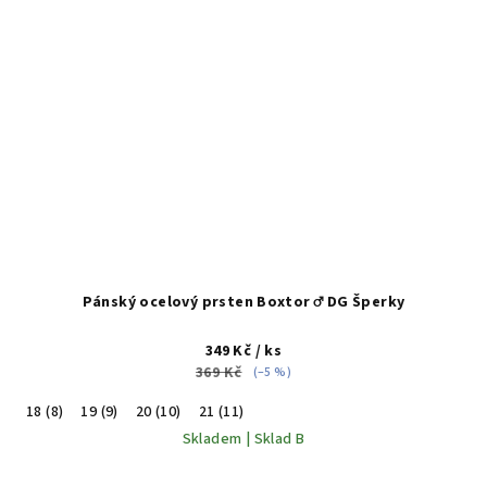
Pánský ocelový prsten Boxtor ♂️ DG Šperky
349 Kč
/ ks
369 Kč
(–5 %)
18 (8)
19 (9)
20 (10)
21 (11)
Skladem | Sklad B