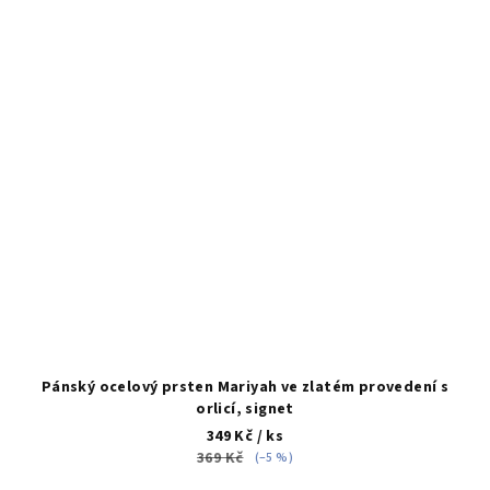
Pánský ocelový prsten Mariyah ve zlatém provedení s
orlicí, signet
349 Kč
/ ks
369 Kč
(–5 %)