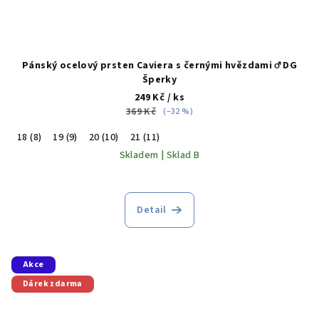
Pánský ocelový prsten Caviera s černými hvězdami ♂️ DG
Šperky
249 Kč
/ ks
369 Kč
(–32 %)
18 (8)
19 (9)
20 (10)
21 (11)
Skladem | Sklad B
Detail
Akce
Dárek zdarma