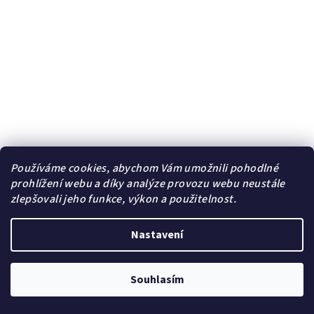
Používáme cookies, abychom Vám umožnili pohodlné
Pánský ocelový prsten Kalir s vybrušovaným vzorem ♂️ DG
prohlížení webu a díky analýze provozu webu neustále
Šperky
zlepšovali jeho funkce, výkon a použitelnost.
179 Kč
/ ks
319 Kč
(–43 %)
Nastavení
17 (7)
18 (8)
19 (9)
20 (10)
21 (11)
22 (12)
Skladem | Sklad A
Souhlasím
Detail