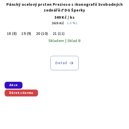
Pánský ocelový prsten Prezioso s ikonografií Svobodných
zednářů ♂️ DG Šperky
349 Kč
/ ks
369 Kč
(–5 %)
18 (8)
19 (9)
20 (10)
21 (11)
Skladem | Sklad B
Detail
Akce
Dárek zdarma