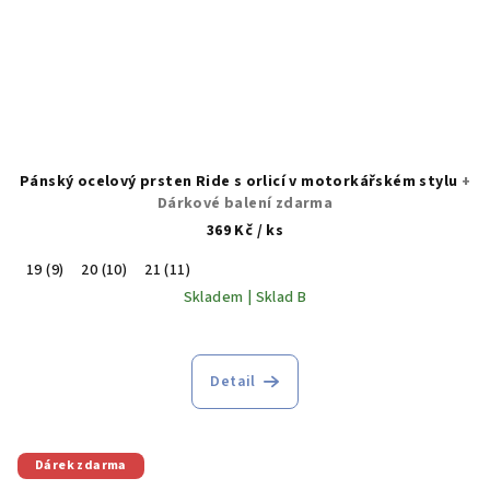
Pánský ocelový prsten Ride s orlicí v motorkářském stylu
+
Dárkové balení zdarma
369 Kč
/ ks
19 (9)
20 (10)
21 (11)
Skladem | Sklad B
Detail
Dárek zdarma