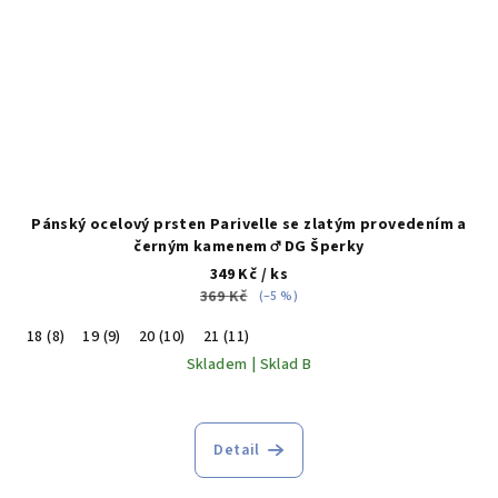
Pánský ocelový prsten Parivelle se zlatým provedením a
černým kamenem ♂️ DG Šperky
349 Kč
/ ks
369 Kč
(–5 %)
18 (8)
19 (9)
20 (10)
21 (11)
Skladem | Sklad B
Detail