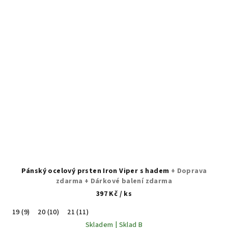
Pánský ocelový prsten Iron Viper s hadem
+ Doprava
zdarma + Dárkové balení zdarma
397 Kč
/ ks
19 (9)
20 (10)
21 (11)
Skladem | Sklad B