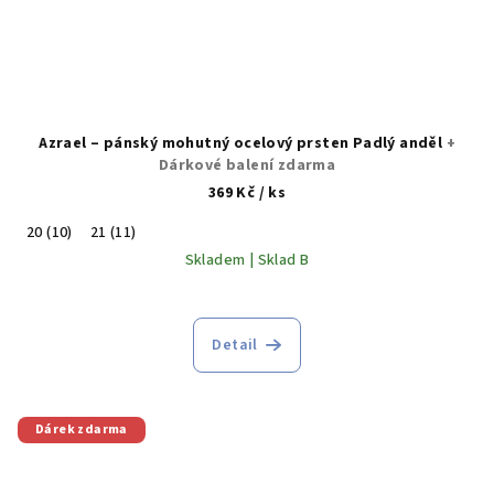
Azrael – pánský mohutný ocelový prsten Padlý anděl
+
Dárkové balení zdarma
369 Kč
/ ks
20 (10)
21 (11)
Skladem | Sklad B
Detail
Dárek zdarma