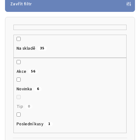
p
Zavřít filtr
r
o
d
u
k
Na skladě
35
t
ů
Akce
56
Novinka
6
Tip
0
Poslední kusy
1