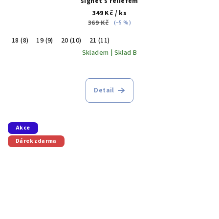
signet s reliéfem
349 Kč
/ ks
369 Kč
(–5 %)
18 (8)
19 (9)
20 (10)
21 (11)
Skladem | Sklad B
Detail
Akce
Dárek zdarma