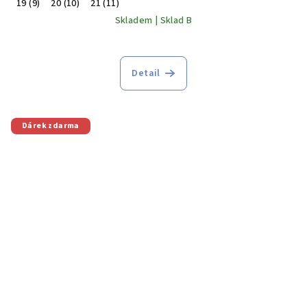
19 (9)
20 (10)
21 (11)
Skladem | Sklad B
Detail
Dárek zdarma