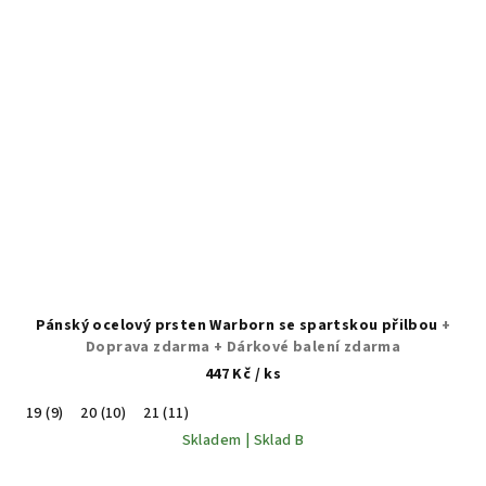
Pánský ocelový prsten Warborn se spartskou přilbou
+
Doprava zdarma + Dárkové balení zdarma
447 Kč
/ ks
19 (9)
20 (10)
21 (11)
Skladem | Sklad B