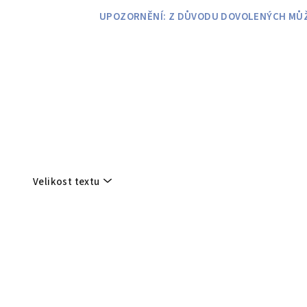
Přejít
UPOZORNĚNÍ: Z DŮVODU DOVOLENÝCH MŮŽE
na
obsah
Velikost textu