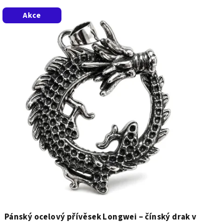
Akce
Pánský ocelový přívěsek Longwei – čínský drak v