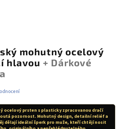
nský mohutný ocelový
čí hlavou
+ Dárkové
ma
hodnocení
ý ocelový prsten s plasticky zpracovanou dračí
outá pozornost. Mohutný design, detailní reliéf a
j dělají ideální šperk pro muže, kteří chtějí nosit
ho, originálního a nepřehlédnutelného.