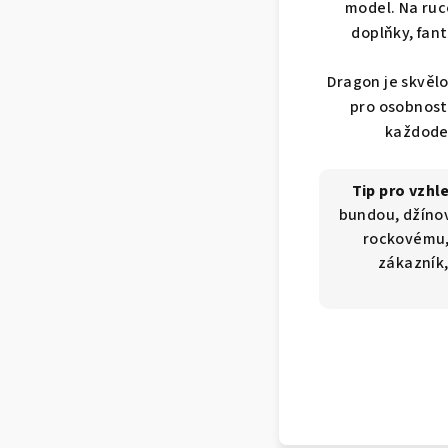
model. Na ruc
doplňky, fant
Dragon je skvěl
pro osobnosti
každoden
Tip pro vzhl
bundou, džíno
rockovému,
zákazník,