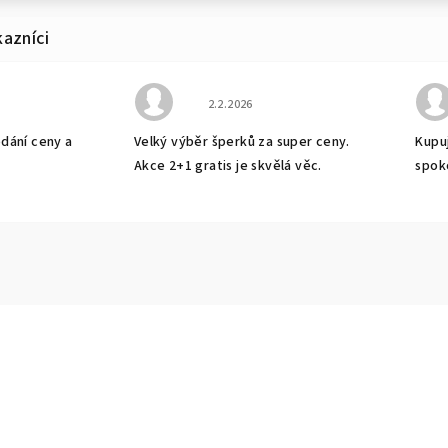
bchodu je 5 z 5 hvězdiček.
Hodnocení obchodu je 5 z 5 hvězdiček
2.2.2026
odání ceny a
Velký výběr šperků za super ceny.
Kupuj
Akce 2+1 gratis je skvělá věc.
spok