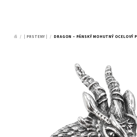
/
| PRSTENY |
/
DRAGON – PÁNSKÝ MOHUTNÝ OCELOVÝ 
DOMŮ