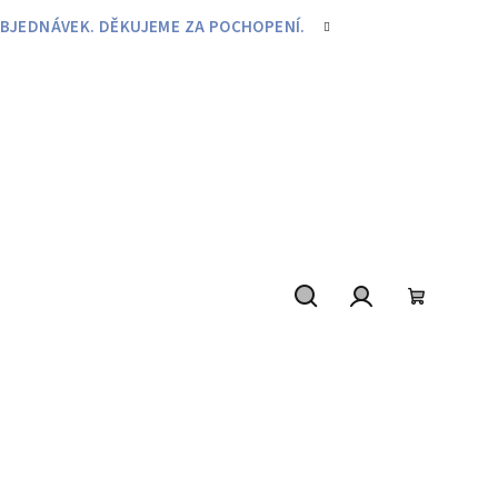
BJEDNÁVEK. DĚKUJEME ZA POCHOPENÍ.
Hledat
Přihlášení
Nákupní
košík