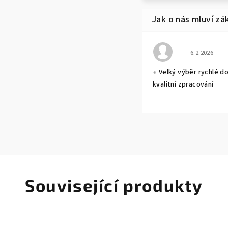
Hodnocení o
6.2.2026
+ Velký výběr rychlé d
kvalitní zpracování
Související produkty