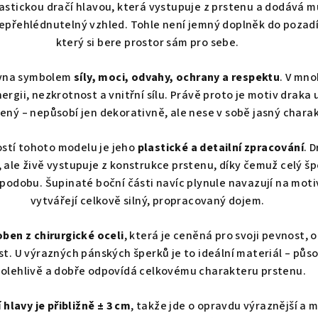
astickou dračí hlavou, která vystupuje z prstenu a dodává m
epřehlédnutelný vzhled. Tohle není jemný doplněk do pozadí,
který si bere prostor sám pro sebe.
ávna symbolem
síly, moci, odvahy, ochrany a respektu
. V mn
ergii, nezkrotnost a vnitřní sílu. Právě proto je motiv draka
ený – nepůsobí jen dekorativně, ale nese v sobě jasný charak
stí tohoto modelu je jeho
plastické a detailní zpracování
. 
 ale živě vystupuje z konstrukce prstenu, díky čemuž celý šp
podobu. Šupinaté boční části navíc plynule navazují na moti
vytvářejí celkově silný, propracovaný dojem.
oben z chirurgické oceli
, která je ceněná pro svoji pevnost, 
t. U výrazných pánských šperků je to ideální materiál – půs
olehlivě a dobře odpovídá celkovému charakteru prstenu.
 hlavy je přibližně ± 3 cm
, takže jde o opravdu výraznější a 