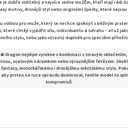
e je dobře viditelný a nejvíce sedne mužům, kteří mají rádi 
asy motivy, drsnější styl nebo originální šperky, které nejsou
ou volbou pro muže, který se nechce spokojit s běžným prste
, které chtějí vyjádřit sílu, individualitu a odvahu – ať už ja
ního stylu, nebo jako výrazný doplněk pro speciální příležit
ed:
Dragon nejlépe vynikne v kombinaci s tmavým oblečením
vinou, ocelovým náramkem nebo výraznějším řetězem. Skvěle
 fantasy, motorkářskému i drsnějšímu městskému stylu. Pok
 aby prsten na ruce opravdu dominoval, tenhle model to spln
kompromisů.