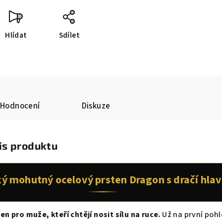
Hlídat
Sdílet
Hodnocení
Diskuze
is produktu
ý mohutný ocelový prsten Dragon s dračí hla
en pro muže, kteří chtějí nosit sílu na ruce.
Už na první poh