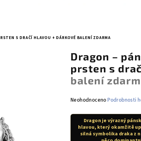
PRSTEN S DRAČÍ HLAVOU
+ DÁRKOVÉ BALENÍ ZDARMA
Dragon – pá
prsten s dra
balení zdar
Průměrné
Neohodnoceno
Podrobnosti 
hodnocení
produktu
Dragon je výrazný pánsk
je
hlavou, který okamžitě up
0,0
silná symbolika draka z ně
z
něco dominantní