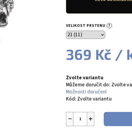
5
hvězdiček.
?
VELIKOST PRSTENU
369 Kč
/ 
Měrná
cena:
Zvolte variantu
Můžeme doručit do:
Zvolte va
Možnosti doručení
Kód:
Zvolte variantu
−
+