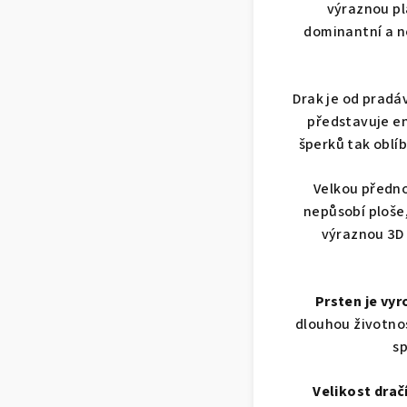
výraznou pl
dominantní a n
Drak je od prad
představuje en
šperků tak oblíb
Velkou předno
nepůsobí ploše,
výraznou 3D 
Prsten je vyr
dlouhou životnos
sp
Velikost dračí