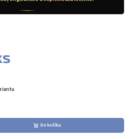
ks
riantu
Do košíku