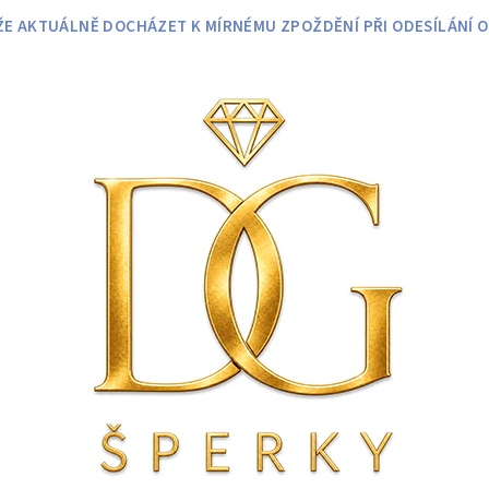
 AKTUÁLNĚ DOCHÁZET K MÍRNÉMU ZPOŽDĚNÍ PŘI ODESÍLÁNÍ O