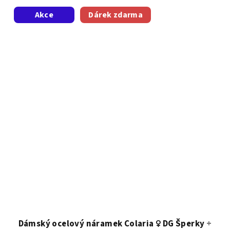
z
Akce
Dárek zdarma
5
hvězdiček.
Dámský ocelový náramek Colaria ♀️ DG Šperky
+