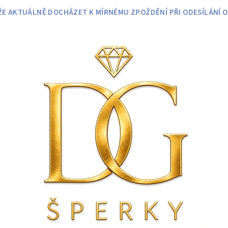
 AKTUÁLNĚ DOCHÁZET K MÍRNÉMU ZPOŽDĚNÍ PŘI ODESÍLÁNÍ O