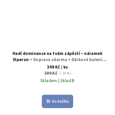
Hadí dominance na tvém zápěstí – náramek
Viperon
+ Doprava zdarma + Dárkové balení
zdarma
349 Kč
/ ks
389 Kč
(–10 %)
Skladem | Sklad B
Průměrné
hodnocení
Do košíku
produktu
je
5,0