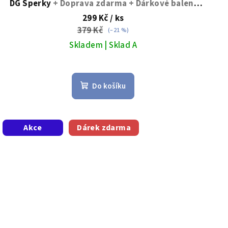
DG Šperky
+ Doprava zdarma + Dárkové balení
zdarma
299 Kč
/ ks
379 Kč
(–21 %)
Skladem | Sklad A
Do košíku
Akce
Dárek zdarma