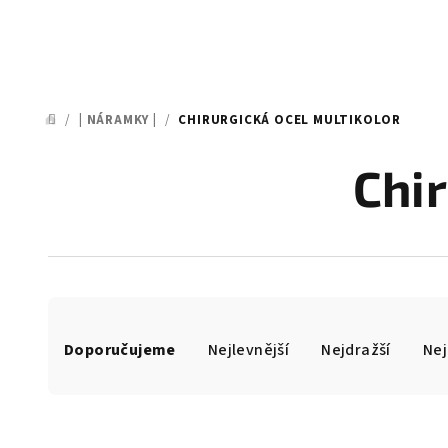
/
| NÁRAMKY |
/
CHIRURGICKÁ OCEL MULTIKOLOR
DOMŮ
Chir
Ř
Doporučujeme
Nejlevnější
Nejdražší
Nej
a
z
e