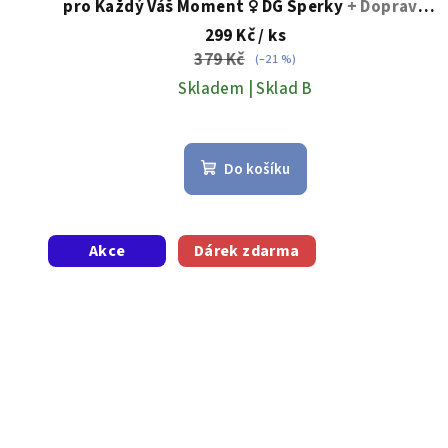
pro Každý Váš Moment ♀️ DG Šperky
+ Doprava
ů
zdarma + Dárkové balení zdarma
299 Kč
/ ks
379 Kč
(–21 %)
Skladem | Sklad B
Do košíku
Akce
Dárek zdarma