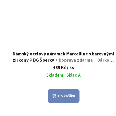
Dámský ocelový náramek Marcelline s barevnými
zirkony ♀️ DG Šperky
+ Doprava zdarma + Dárkové
balení zdarma
489 Kč
/ ks
Skladem | Sklad A
Do košíku