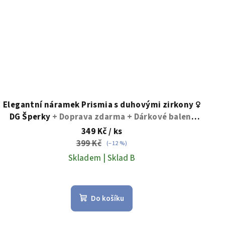
Elegantní náramek Prismia s duhovými zirkony ♀️
DG Šperky
+ Doprava zdarma + Dárkové balení
zdarma
349 Kč
/ ks
399 Kč
(–12 %)
Skladem | Sklad B
Průměrné
hodnocení
Do košíku
produktu
je
5,0