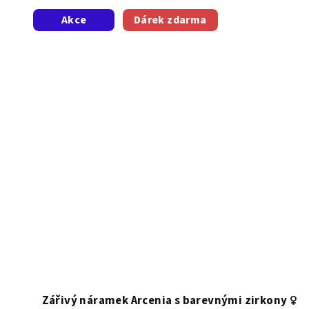
Akce
Dárek zdarma
Zářivý náramek Arcenia s barevnými zirkony ♀️