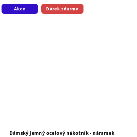
z
Akce
Dárek zdarma
5
hvězdiček.
Dámský jemný ocelový nákotník - náramek