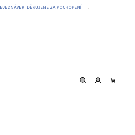
BJEDNÁVEK. DĚKUJEME ZA POCHOPENÍ.
Hledat
Přihlášení
Nákupní
košík