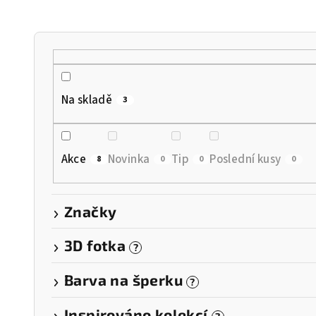
n
í
p
r
Na skladě
3
o
d
Akce
Novinka
Tip
Poslední kusy
8
0
0
0
u
k
Značky
t
3D fotka
?
ů
Barva na šperku
?
Inspirováno kolekcí