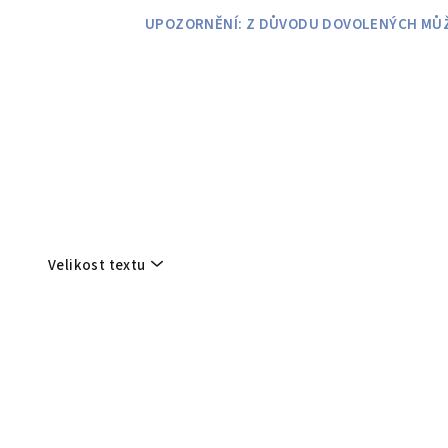
Přejít
UPOZORNĚNÍ: Z DŮVODU DOVOLENÝCH MŮŽE
na
obsah
Velikost textu