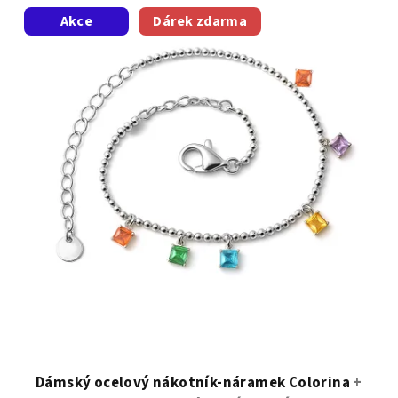
Akce
Dárek zdarma
Dámský ocelový nákotník-náramek Colorina
+