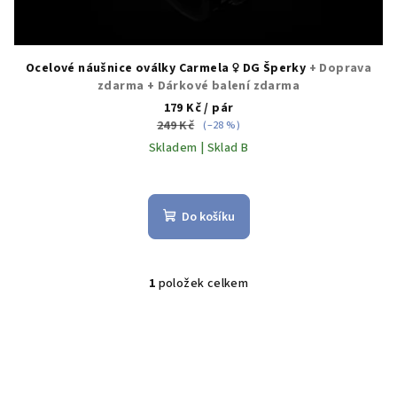
Ocelové náušnice oválky Carmela ♀️ DG Šperky
+ Doprava
zdarma + Dárkové balení zdarma
179 Kč
/ pár
249 Kč
(–28 %)
Skladem | Sklad B
Do košíku
1
položek celkem
O
v
l
á
d
a