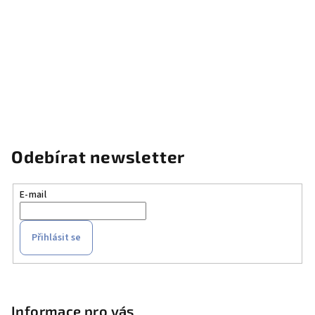
Odebírat newsletter
E-mail
Přihlásit se
Z
á
p
Informace pro vás