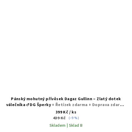
Pánský mohutný přívěsek Dagaz Gullinn – Zlatý dotek
válečníka ♂️ DG Šperky
+ Řetízek zdarma + Doprava zdarma
+ Dárkové balení zdarma
399 Kč
/ ks
439 Kč
(–9 %)
Skladem | Sklad B