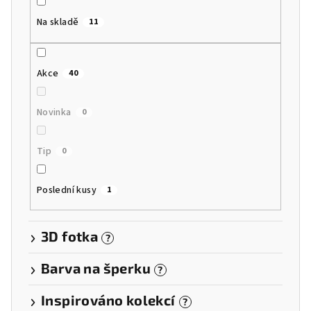
u
k
Na skladě
11
t
ů
Akce
40
Novinka
0
Tip
0
Poslední kusy
1
3D fotka
?
Barva na šperku
?
Inspirováno kolekcí
?