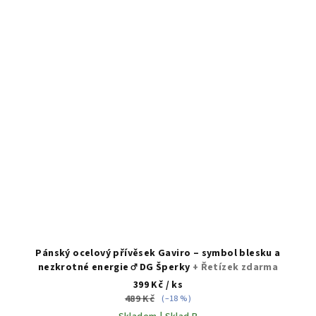
Pánský ocelový přívěsek Gaviro – symbol blesku a
nezkrotné energie ♂️ DG Šperky
+ Řetízek zdarma
399 Kč
/ ks
489 Kč
(–18 %)