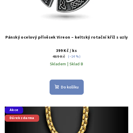
Pánský ocelový přívěsek Vireon – keltský rotační kříž s uzly
399 Kč
/ ks
469 Kč
(–14 %)
Skladem | Sklad B
Průměrné
hodnocení
produktu
Do košíku
je
5,0
z
5
Akce
hvězdiček.
Dárek zdarma