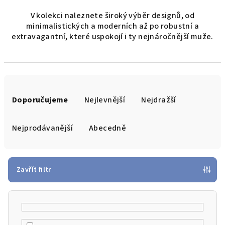
V kolekci naleznete široký výběr designů, od
minimalistických a moderních až po robustní a
extravagantní, které uspokojí i ty nejnáročnější muže.
Ř
a
Doporučujeme
Nejlevnější
Nejdražší
z
e
Nejprodávanější
Abecedně
n
í
p
Zavřít filtr
r
o
d