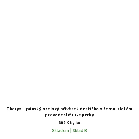
Theryx – pánský ocelový přívěsek destička v černo-zlatém
provedení ♂️ DG Šperky
399 Kč
/ ks
Skladem | Sklad B