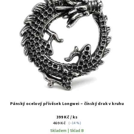
s
p
r
o
d
u
k
t
ů
Pánský ocelový přívěsek Longwei – čínský drak v kruhu
399 Kč
/ ks
469 Kč
(–14 %)
Skladem | Sklad B