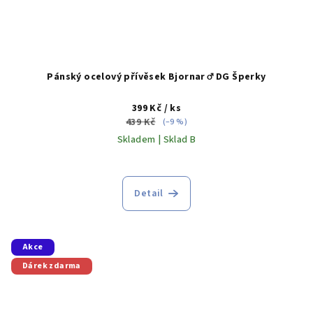
Pánský ocelový přívěsek Bjornar ♂️ DG Šperky
399 Kč
/ ks
439 Kč
(–9 %)
Skladem | Sklad B
Detail
Akce
Dárek zdarma