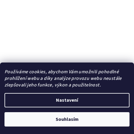
Používáme cookies, abychom Vám umožnili pohodlné
prohlížení webu a díky analýze provozu webu neustále
zlepšovali jeho funkce, výkon a použitelnost.
Nastavení
Pánský ocelový přívěsek Dravion ♂️ DG Šperky
+ Doprava
zdarma + Dárkové balení zdarma
399 Kč
/ ks
Souhlasím
439 Kč
(–9 %)
Skladem | Sklad A