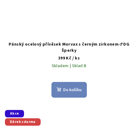
Pánský ocelový přívěsek Morvax s černým zirkonem ♂️ DG
Šperky
399 Kč
/ ks
Skladem | Sklad B
Do košíku
Akce
Dárek zdarma