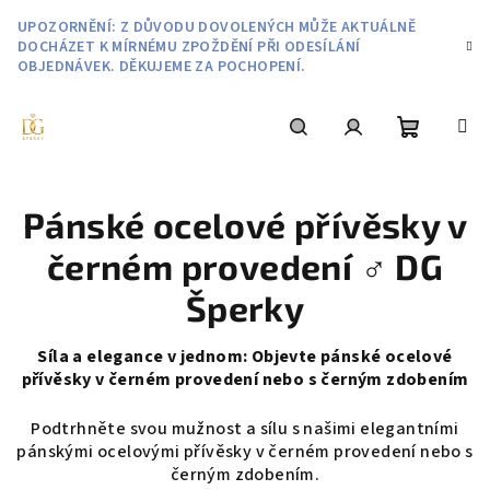
Přejít
UPOZORNĚNÍ: Z DŮVODU DOVOLENÝCH MŮŽE AKTUÁLNĚ
na
DOCHÁZET K MÍRNÉMU ZPOŽDĚNÍ PŘI ODESÍLÁNÍ
obsah
OBJEDNÁVEK. DĚKUJEME ZA POCHOPENÍ.
Nákupní
Hledat
Přihlášení
Pánské ocelové přívěsky v
košík
černém provedení ♂️ DG
Šperky
Síla a elegance v jednom: Objevte pánské ocelové
přívěsky v černém provedení nebo s černým zdobením
Podtrhněte svou mužnost a sílu s našimi elegantními
pánskými ocelovými přívěsky v černém provedení nebo s
černým zdobením.