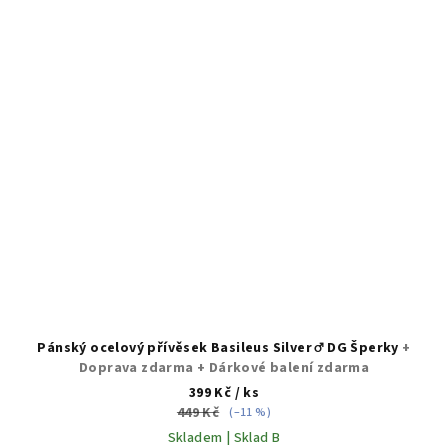
Pánský ocelový přívěsek Basileus Silver ♂️ DG Šperky
+
Doprava zdarma + Dárkové balení zdarma
399 Kč
/ ks
449 Kč
(–11 %)
Skladem | Sklad B