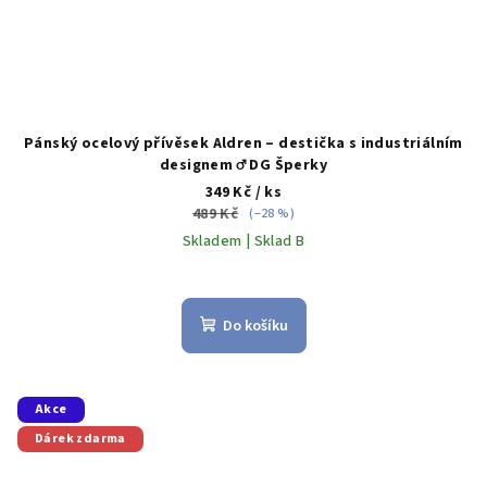
Pánský ocelový přívěsek Aldren – destička s industriálním
designem ♂️ DG Šperky
349 Kč
/ ks
489 Kč
(–28 %)
Skladem | Sklad B
Do košíku
Akce
Dárek zdarma