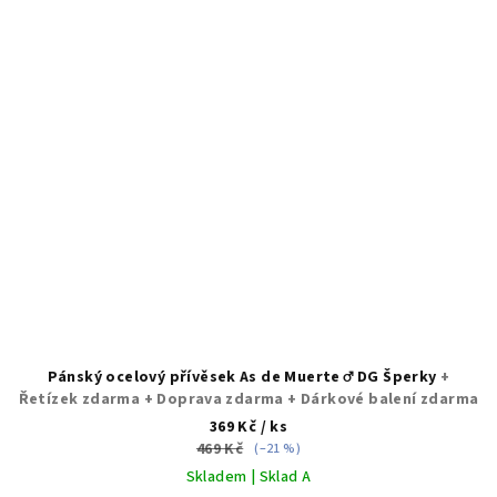
Pánský ocelový přívěsek As de Muerte ♂️ DG Šperky
+
Řetízek zdarma + Doprava zdarma + Dárkové balení zdarma
369 Kč
/ ks
469 Kč
(–21 %)
Skladem | Sklad A