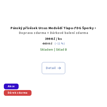
Pánský přívěsek Ursus Medvědí Tlapa ♂️ DG Šperky
+
Doprava zdarma + Dárkové balení zdarma
399 Kč
/ ks
449 Kč
(–11 %)
Skladem | Sklad B
Detail
Akce
Dárek zdarma