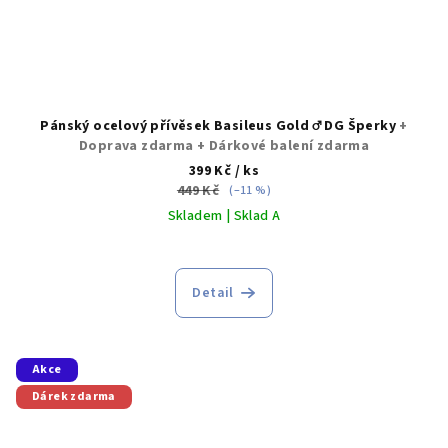
Pánský ocelový přívěsek Basileus Gold ♂️ DG Šperky
+
Doprava zdarma + Dárkové balení zdarma
399 Kč
/ ks
449 Kč
(–11 %)
Skladem | Sklad A
Detail
Akce
Dárek zdarma