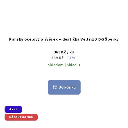
Pánský ocelový přívěsek – destička Veltrix ♂️ DG Šperky
369 Kč
/ ks
389 Kč
(–5 %)
Skladem | Sklad B
Do košíku
Akce
Dárek zdarma