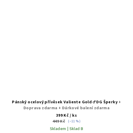
Pánský ocelový přívěsek Valiente Gold ♂️ DG Šperky
+
Doprava zdarma + Dárkové balení zdarma
399 Kč
/ ks
449 Kč
(–11 %)
Skladem | Sklad B