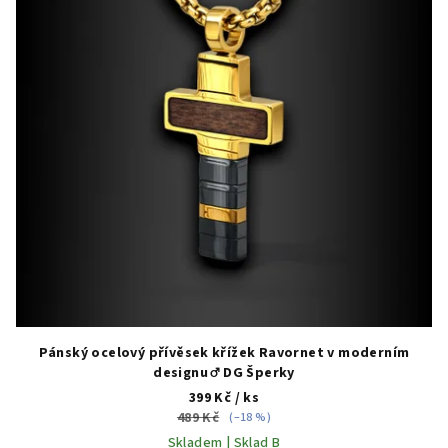
Pánský ocelový přívěsek křížek Ravornet v moderním
designu ♂️ DG Šperky
399 Kč
/ ks
489 Kč
(–18 %)
Skladem | Sklad B