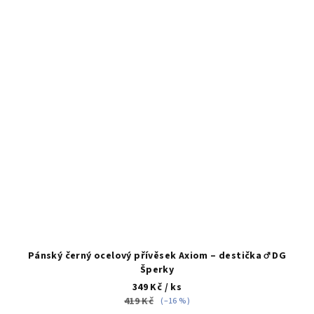
Pánský černý ocelový přívěsek Axiom – destička ♂️ DG
Šperky
349 Kč
/ ks
419 Kč
(–16 %)