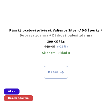
Pánský ocelový přívěsek Valiente Silver ♂️ DG Šperky
+
Doprava zdarma + Dárkové balení zdarma
399 Kč
/ ks
449 Kč
(–11 %)
Skladem | Sklad B
Detail
Akce
Dárek zdarma