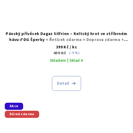
Pánský přívěsek Dagaz Silfrinn – Keltský hrot ve stříbrném
hávu ♂️ DG Šperky
+ Řetízek zdarma + Doprava zdarma +
Dárkové balení zdarma
399 Kč
/ ks
439 Kč
(–9 %)
Skladem | Sklad A
Detail
Akce
Dárek zdarma