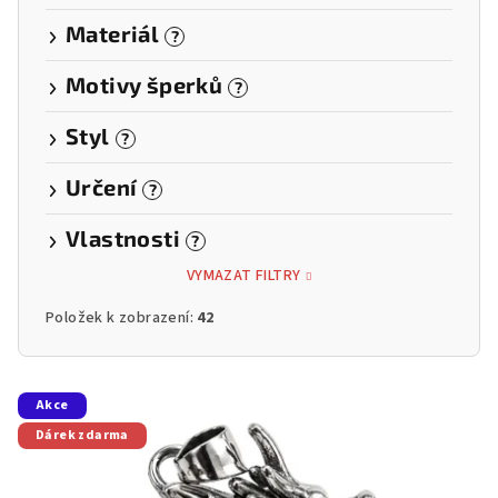
Materiál
?
Motivy šperků
?
Styl
?
Určení
?
Vlastnosti
?
VYMAZAT FILTRY
Položek k zobrazení:
42
V
Akce
ý
Dárek zdarma
p
i