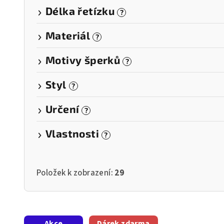
Délka řetízku
?
Materiál
?
Motivy šperků
?
Styl
?
Určení
?
Vlastnosti
?
Položek k zobrazení:
29
V
Akce
Dárek zdarma