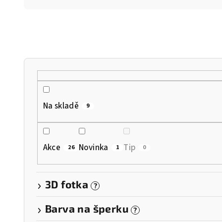
z
e
n
í
p
r
Na skladě
9
o
d
Akce
Novinka
Tip
26
1
0
u
k
3D fotka
?
t
Barva na šperku
?
ů