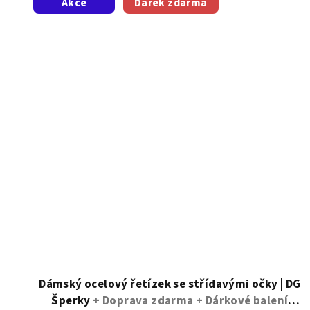
Akce
Dárek zdarma
5
hvězdiček.
Dámský ocelový řetízek se střídavými očky | DG
Šperky
+ Doprava zdarma + Dárkové balení