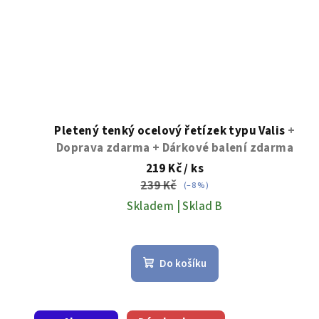
Pletený tenký ocelový řetízek typu Valis
+
Doprava zdarma + Dárkové balení zdarma
219 Kč
/ ks
239 Kč
(–8 %)
Skladem | Sklad B
Průměrné
hodnocení
Do košíku
produktu
je
5,0
z