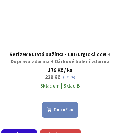
Řetízek kulatá bužírka - Chirurgická ocel
+
Doprava zdarma + Dárkové balení zdarma
179 Kč
/ ks
229 Kč
(–21 %)
Skladem | Sklad B
Do košíku