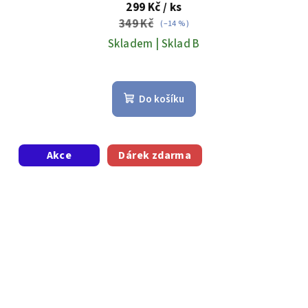
299 Kč
/ ks
349 Kč
(–14 %)
Skladem | Sklad B
Průměrné
hodnocení
Do košíku
produktu
je
5,0
z
Akce
Dárek zdarma
5
hvězdiček.