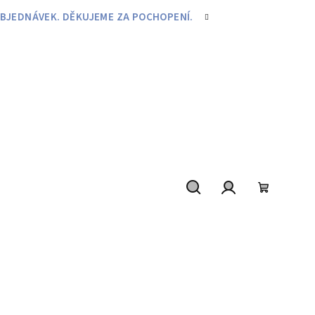
BJEDNÁVEK. DĚKUJEME ZA POCHOPENÍ.
Hledat
Přihlášení
Nákupní
košík