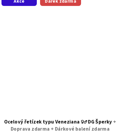
Akce
Dárek zdarma
Ocelový řetízek typu Veneziana ♀️♂️ DG Šperky
+
Doprava zdarma + Dárkové balení zdarma