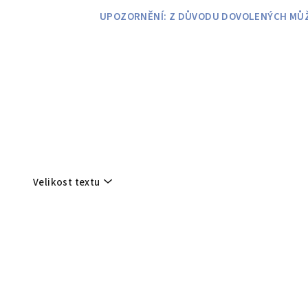
Přejít
UPOZORNĚNÍ: Z DŮVODU DOVOLENÝCH MŮŽE
na
obsah
Velikost textu