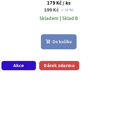
179 Kč
/ ks
199 Kč
(–10 %)
Skladem | Sklad B
Průměrné
hodnocení
Do košíku
produktu
je
5,0
z
Akce
Dárek zdarma
5
hvězdiček.