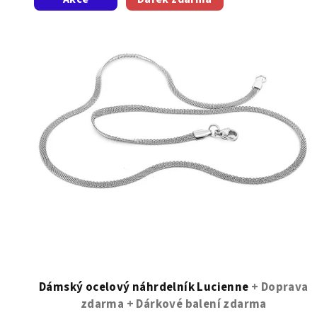
ý
p
i
s
p
r
o
d
u
k
t
Dámský ocelový náhrdelník Lucienne
+ Doprava
zdarma + Dárkové balení zdarma
ů