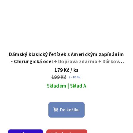
Dámský klasický řetízek s Americkým zapínáním
- Chirurgická ocel
+ Doprava zdarma + Dárkové
balení zdarma
179 Kč
/ ks
199 Kč
(–10 %)
Skladem | Sklad A
Do košíku