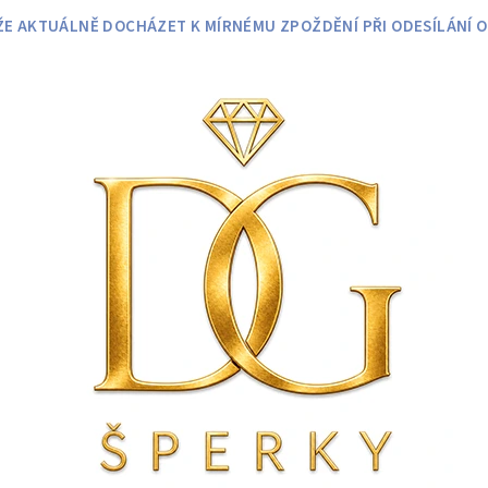
 AKTUÁLNĚ DOCHÁZET K MÍRNÉMU ZPOŽDĚNÍ PŘI ODESÍLÁNÍ O