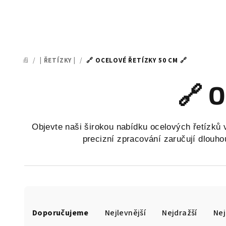
/
| ŘETÍZKY |
/
🔗 OCELOVÉ ŘETÍZKY 50 CM 🔗
DOMŮ
🔗 O
Objevte naši širokou nabídku ocelových řetízků v 
precizní zpracování zaručují dlouhou
Ř
Doporučujeme
Nejlevnější
Nejdražší
Nej
a