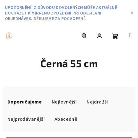
Přejít
UPOZORNĚNÍ: Z DŮVODU DOVOLENÝCH MŮŽE AKTUÁLNĚ
na
DOCHÁZET K MÍRNÉMU ZPOŽDĚNÍ PŘI ODESÍLÁNÍ
obsah
OBJEDNÁVEK. DĚKUJEME ZA POCHOPENÍ.
Nákupní
Hledat
Přihlášení
Černá 55 cm
košík
Ř
a
Doporučujeme
Nejlevnější
Nejdražší
z
e
Nejprodávanější
Abecedně
n
í