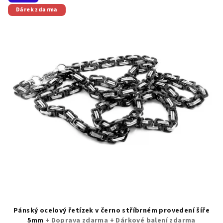
ý
Dárek zdarma
p
i
s
p
r
o
d
u
k
t
ů
Pánský ocelový řetízek v černo stříbrném provedení šíře
5mm
+ Doprava zdarma + Dárkové balení zdarma