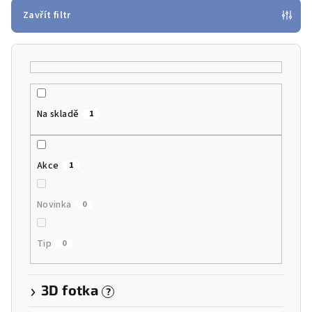
p
Zavřít filtr
r
o
d
u
k
Na skladě
1
t
ů
Akce
1
Novinka
0
Tip
0
3D fotka
?