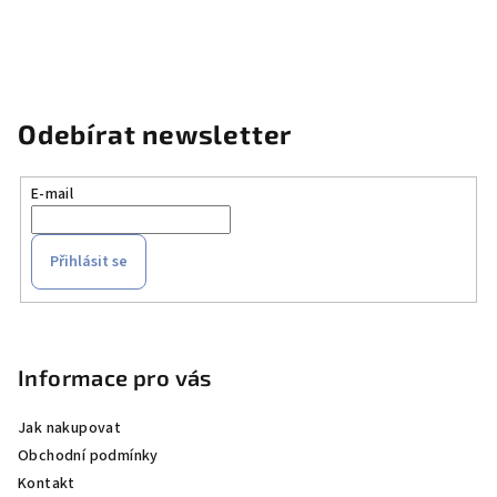
Odebírat newsletter
E-mail
Přihlásit se
Z
á
p
Informace pro vás
a
Jak nakupovat
t
Obchodní podmínky
í
Kontakt