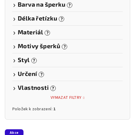
Barva na šperku
?
Délka řetízku
?
Materiál
?
Motivy šperků
?
Styl
?
Určení
?
Vlastnosti
?
VYMAZAT FILTRY
Položek k zobrazení:
1
V
Akce