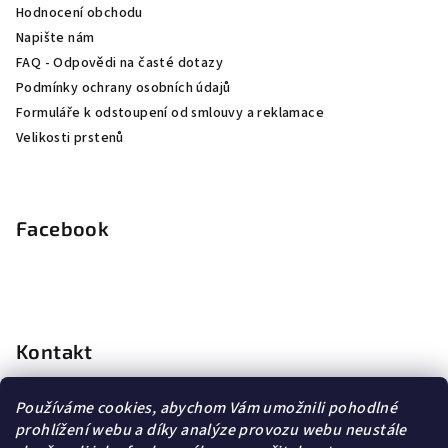
Hodnocení obchodu
Napište nám
FAQ - Odpovědi na časté dotazy
Podmínky ochrany osobních údajů
Formuláře k odstoupení od smlouvy a reklamace
Velikosti prstenů
Facebook
Kontakt
info
@
dopravagratis.cz
Používáme cookies, abychom Vám umožnili pohodlné
+420 603 500 988
prohlížení webu a díky analýze provozu webu neustále
+420 603 500 988