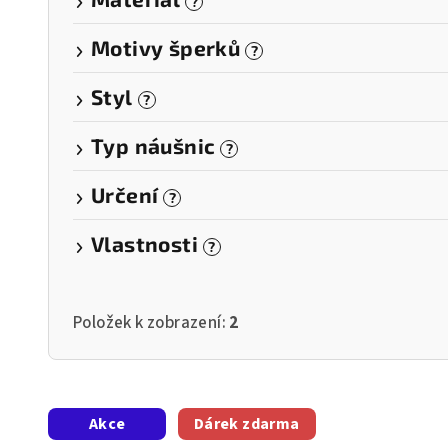
?
Motivy šperků
?
Styl
?
Typ náušnic
?
Určení
?
Vlastnosti
?
Položek k zobrazení:
2
V
Akce
Dárek zdarma