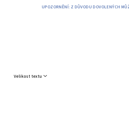
Přejít
UPOZORNĚNÍ: Z DŮVODU DOVOLENÝCH MŮŽE
na
obsah
Velikost textu