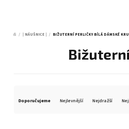
/
| NÁUŠNICE |
/
BIŽUTERNÍ PERLIČKY BÍLÁ DÁMSKÉ KR
DOMŮ
Bižutern
Ř
Doporučujeme
Nejlevnější
Nejdražší
Nej
a
z
e