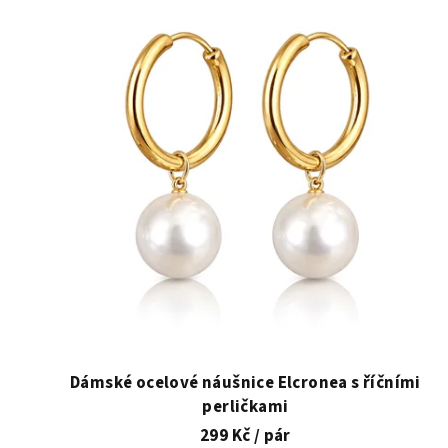
ý
p
i
s
p
r
o
d
u
k
t
Dámské ocelové náušnice Elcronea s říčními
perličkami
ů
299 Kč
/ pár