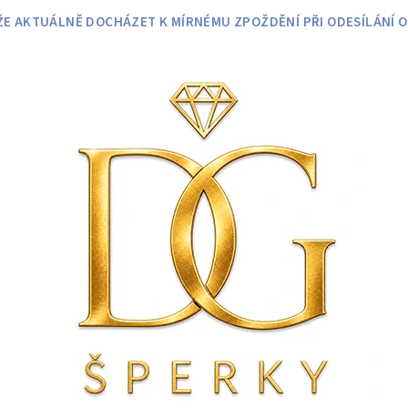
 AKTUÁLNĚ DOCHÁZET K MÍRNÉMU ZPOŽDĚNÍ PŘI ODESÍLÁNÍ O