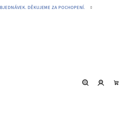
BJEDNÁVEK. DĚKUJEME ZA POCHOPENÍ.
Hledat
Přihlášení
Nákupní
košík