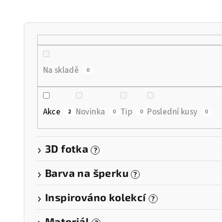
n
í
p
r
Na skladě
0
o
d
Akce
Novinka
Tip
Poslední kusy
2
0
0
0
u
k
3D fotka
?
t
Barva na šperku
?
ů
Inspirováno kolekcí
?
Materiál