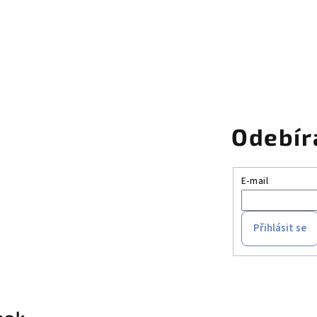
r
v
k
y
v
ý
p
Odebír
i
s
E-mail
u
Přihlásit se