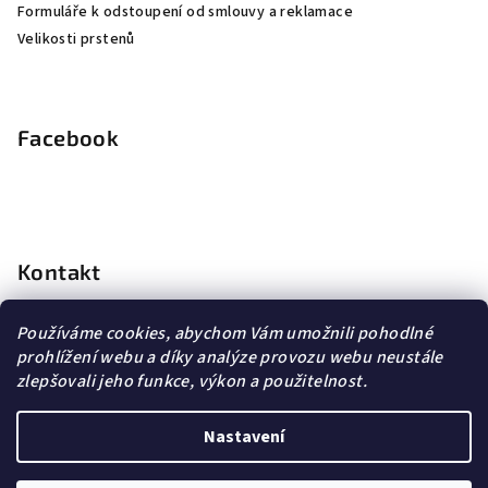
Formuláře k odstoupení od smlouvy a reklamace
Velikosti prstenů
Facebook
Kontakt
info
@
dopravagratis.cz
Používáme cookies, abychom Vám umožnili pohodlné
+420 603 500 988
prohlížení webu a díky analýze provozu webu neustále
+420 603 500 988
zlepšovali jeho funkce, výkon a použitelnost.
Nastavení