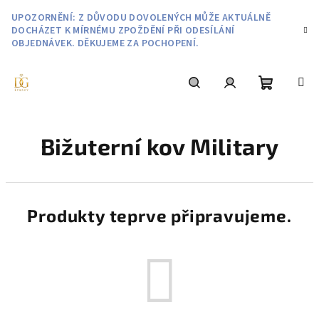
Přejít
UPOZORNĚNÍ: Z DŮVODU DOVOLENÝCH MŮŽE AKTUÁLNĚ
na
DOCHÁZET K MÍRNÉMU ZPOŽDĚNÍ PŘI ODESÍLÁNÍ
obsah
OBJEDNÁVEK. DĚKUJEME ZA POCHOPENÍ.
Nákupní
Hledat
Přihlášení
Bižuterní kov Military
košík
Produkty teprve připravujeme.