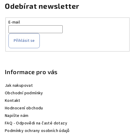
Odebírat newsletter
E-mail
Přihlásit se
Z
á
p
Informace pro vás
a
Jak nakupovat
t
Obchodní podmínky
í
Kontakt
Hodnocení obchodu
Napište nám
FAQ - Odpovědi na časté dotazy
Podmínky ochrany osobních údajů