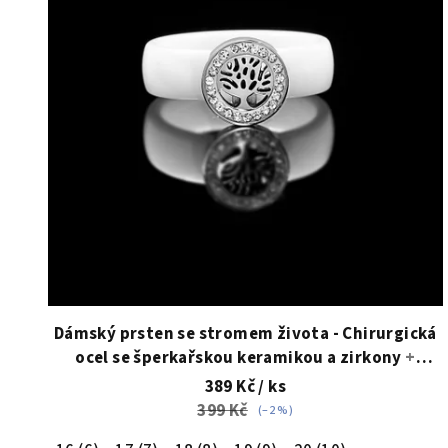
i
s
p
r
o
d
u
k
t
Dámský prsten se stromem života - Chirurgická
ocel se šperkařskou keramikou a zirkony
+
ů
Doprava zdarma + Dárkové balení zdarma
389 Kč
/ ks
399 Kč
(–2 %)