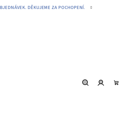
BJEDNÁVEK. DĚKUJEME ZA POCHOPENÍ.
Hledat
Přihlášení
Nákupní
košík