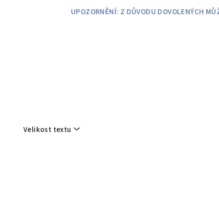
Přejít
UPOZORNĚNÍ: Z DŮVODU DOVOLENÝCH MŮŽE
na
obsah
Velikost textu