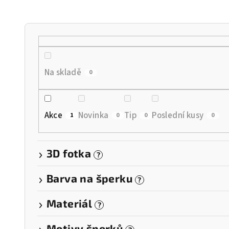
n
í
p
r
Na skladě
0
o
d
Akce
Novinka
Tip
Poslední kusy
1
0
0
0
u
k
3D fotka
?
t
Barva na šperku
?
ů
Materiál
?
Motivy šperků