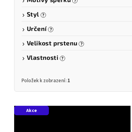
?
Styl
?
Určení
?
Velikost prstenu
?
Vlastnosti
?
Položek k zobrazení:
1
V
Akce
ý
p