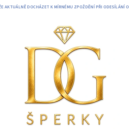
 AKTUÁLNĚ DOCHÁZET K MÍRNÉMU ZPOŽDĚNÍ PŘI ODESÍLÁNÍ O