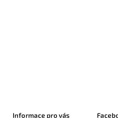
Z
á
Informace pro vás
Faceb
p