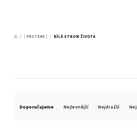
/
| PRSTENY |
/
BÍLÁ STROM ŽIVOTA
DOMŮ
Ř
Doporučujeme
Nejlevnější
Nejdražší
Nej
a
z
e