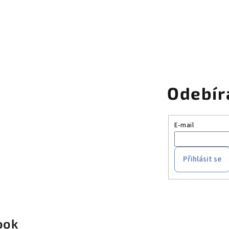
r
v
k
y
v
ý
p
Odebír
i
s
E-mail
u
Přihlásit se
ook