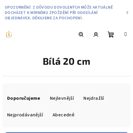
Přejít
UPOZORNĚNÍ: Z DŮVODU DOVOLENÝCH MŮŽE AKTUÁLNĚ
na
DOCHÁZET K MÍRNÉMU ZPOŽDĚNÍ PŘI ODESÍLÁNÍ
obsah
OBJEDNÁVEK. DĚKUJEME ZA POCHOPENÍ.
Nákupní
Hledat
Přihlášení
Bílá 20 cm
košík
Ř
a
Doporučujeme
Nejlevnější
Nejdražší
z
e
Nejprodávanější
Abecedně
n
í