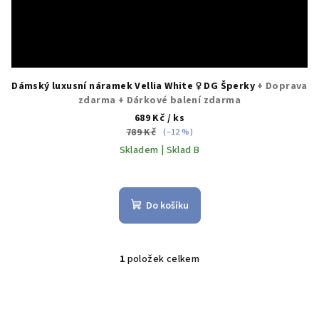
ů
Dámský luxusní náramek Vellia White ♀️ DG Šperky
+ Doprava
zdarma + Dárkové balení zdarma
689 Kč
/ ks
789 Kč
(–12 %)
Skladem | Sklad B
Průměrné
hodnocení
produktu
Do košíku
je
5,0
z
5
1
položek celkem
O
hvězdiček.
v
l
á