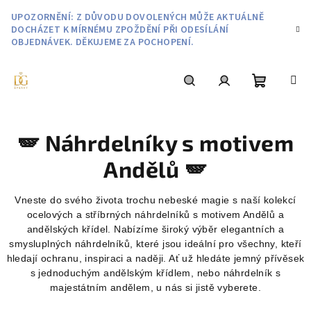
Přejít
UPOZORNĚNÍ: Z DŮVODU DOVOLENÝCH MŮŽE AKTUÁLNĚ
na
DOCHÁZET K MÍRNÉMU ZPOŽDĚNÍ PŘI ODESÍLÁNÍ
obsah
OBJEDNÁVEK. DĚKUJEME ZA POCHOPENÍ.
Nákupní
Hledat
Přihlášení
🪽 Náhrdelníky s motivem
košík
Andělů 🪽
Vneste do svého života trochu nebeské magie s naší kolekcí
ocelových a stříbrných náhrdelníků s motivem Andělů a
andělských křídel. Nabízíme široký výběr elegantních a
smysluplných náhrdelníků, které jsou ideální pro všechny, kteří
hledají ochranu, inspiraci a naději. Ať už hledáte jemný přívěsek
s jednoduchým andělským křídlem, nebo náhrdelník s
majestátním andělem, u nás si jistě vyberete.