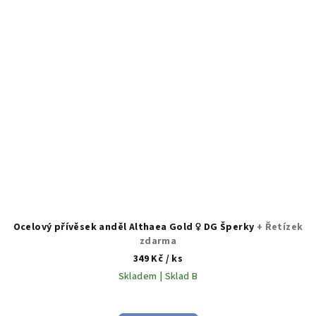
Ocelový přívěsek anděl Althaea Gold ♀️ DG Šperky
+ Řetízek
zdarma
349 Kč
/ ks
Skladem | Sklad B