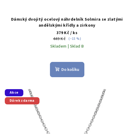
Dámský dvojitý ocelový náhrdelník Solmira se zlatými
andělskými křídly a zirkony
379 Kč
/ ks
449 Kč
(–15 %)
Skladem | Sklad B
Do košíku
Akce
Dárek zdarma