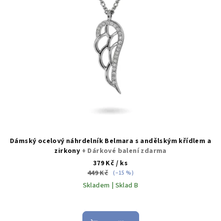
r
o
d
u
k
t
ů
Dámský ocelový náhrdelník Belmara s andělským křídlem a
zirkony
+ Dárkové balení zdarma
379 Kč
/ ks
449 Kč
(–15 %)
Skladem | Sklad B