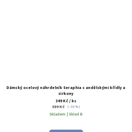
Dámský ocelový náhrdelník Seraphia s andělskými křídly a
zirkony
349 Kč
/ ks
389 Kč
(–10 %)
Skladem | Sklad B