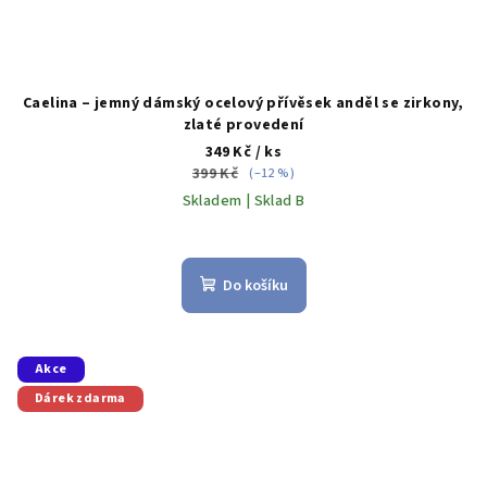
Caelina – jemný dámský ocelový přívěsek anděl se zirkony,
zlaté provedení
349 Kč
/ ks
399 Kč
(–12 %)
Skladem | Sklad B
Do košíku
Akce
Dárek zdarma