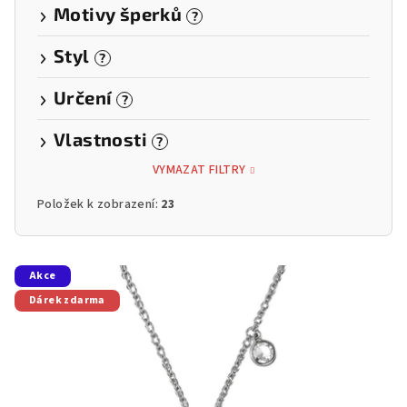
Motivy šperků
?
Styl
?
Určení
?
Vlastnosti
?
VYMAZAT FILTRY
Položek k zobrazení:
23
V
Akce
ý
Dárek zdarma
p
i
s
p