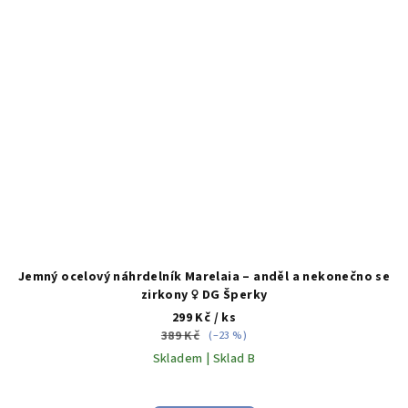
Jemný ocelový náhrdelník Marelaia – anděl a nekonečno se
zirkony ♀️ DG Šperky
299 Kč
/ ks
389 Kč
(–23 %)
Skladem | Sklad B