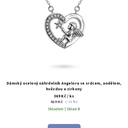
Dámský ocelový náhrdelník Angelora se srdcem, andělem,
hvězdou a zirkony
369 Kč
/ ks
419 Kč
(–11 %)
Skladem | Sklad B