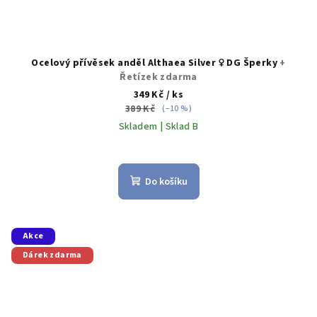
Ocelový přívěsek anděl Althaea Silver ♀️ DG Šperky
+
Řetízek zdarma
349 Kč
/ ks
389 Kč
(–10 %)
Skladem | Sklad B
Do košíku
Akce
Dárek zdarma