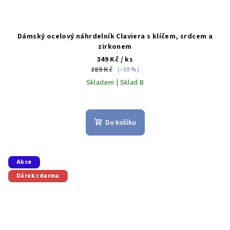
Dámský ocelový náhrdelník Claviera s klíčem, srdcem a
zirkonem
349 Kč
/ ks
389 Kč
(–10 %)
Skladem | Sklad B
Do košíku
Akce
Dárek zdarma