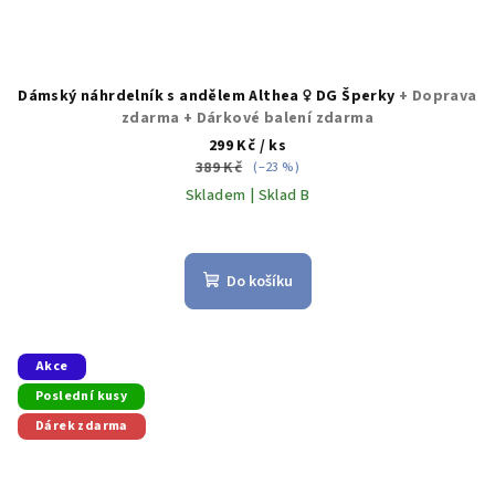
Dámský náhrdelník s andělem Althea ♀️ DG Šperky
+ Doprava
zdarma + Dárkové balení zdarma
299 Kč
/ ks
389 Kč
(–23 %)
Skladem | Sklad B
Do košíku
Akce
Poslední kusy
Dárek zdarma