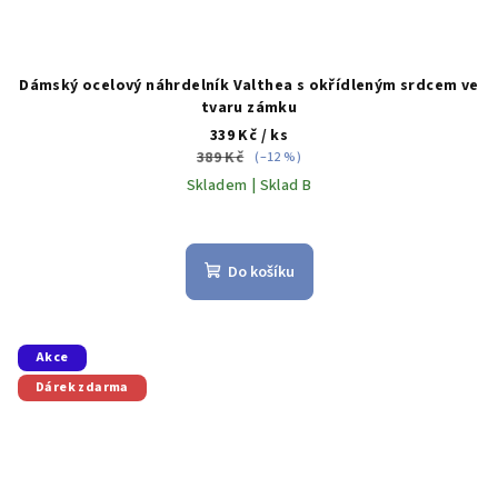
Dámský ocelový náhrdelník Valthea s okřídleným srdcem ve
tvaru zámku
339 Kč
/ ks
389 Kč
(–12 %)
Skladem | Sklad B
Do košíku
Akce
Dárek zdarma