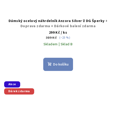
Dámský ocelový náhrdelník Anzora Silver ♀️ DG Šperky
+
Doprava zdarma + Dárkové balení zdarma
299 Kč
/ ks
389 Kč
(–23 %)
Skladem | Sklad B
Do košíku
Akce
Dárek zdarma