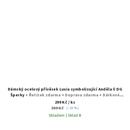
Dámský ocelový přívěsek Luxia symbolizující Anděla ♀️ DG
Šperky
+ Řetízek zdarma + Doprava zdarma + Dárkové
balení zdarma
299 Kč
/ ks
389 Kč
(–23 %)
Skladem | Sklad B