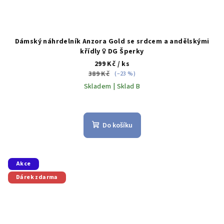
Dámský náhrdelník Anzora Gold se srdcem a andělskými
křídly ♀️ DG Šperky
299 Kč
/ ks
389 Kč
(–23 %)
Skladem | Sklad B
Do košíku
Akce
Dárek zdarma