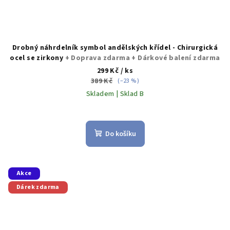
Drobný náhrdelník symbol andělských křídel - Chirurgická
ocel se zirkony
+ Doprava zdarma + Dárkové balení zdarma
299 Kč
/ ks
389 Kč
(–23 %)
Skladem | Sklad B
Průměrné
hodnocení
produktu
Do košíku
je
5,0
z
5
Akce
hvězdiček.
Dárek zdarma