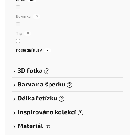
Novinka
0
Tip
0
Poslední kusy
2
3D fotka
?
Barva na šperku
?
Délka řetízku
?
Inspirováno kolekcí
?
Materiál
?