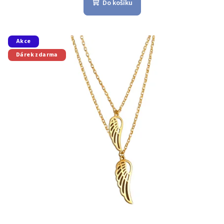
Do košíku
Akce
Dárek zdarma