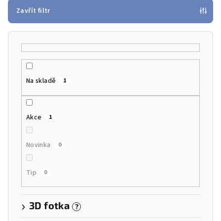
p
Zavřít filtr
r
o
d
u
k
Na skladě
1
t
ů
Akce
1
Novinka
0
Tip
0
3D fotka
?