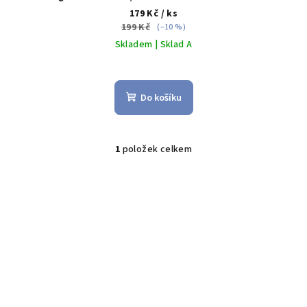
zdarma
179 Kč
/ ks
199 Kč
(–10 %)
Skladem | Sklad A
Do košíku
1
položek celkem
O
v
l
á
d
a
c
í
p
r