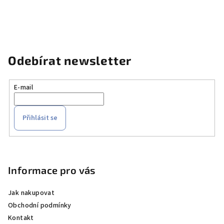
Odebírat newsletter
E-mail
Přihlásit se
Z
á
p
Informace pro vás
a
Jak nakupovat
t
Obchodní podmínky
í
Kontakt