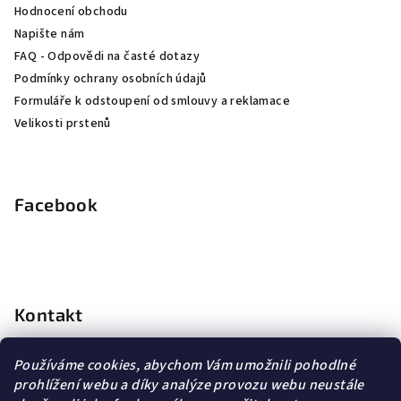
Hodnocení obchodu
Napište nám
FAQ - Odpovědi na časté dotazy
Podmínky ochrany osobních údajů
Formuláře k odstoupení od smlouvy a reklamace
Velikosti prstenů
Facebook
Kontakt
info
@
dopravagratis.cz
Používáme cookies, abychom Vám umožnili pohodlné
+420 603 500 988
prohlížení webu a díky analýze provozu webu neustále
+420 603 500 988