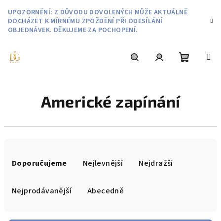
Přejít
UPOZORNĚNÍ: Z DŮVODU DOVOLENÝCH MŮŽE AKTUÁLNĚ
na
DOCHÁZET K MÍRNÉMU ZPOŽDĚNÍ PŘI ODESÍLÁNÍ
obsah
OBJEDNÁVEK. DĚKUJEME ZA POCHOPENÍ.
Nákupní
Hledat
Přihlášení
Americké zapínání
košík
Ř
a
Doporučujeme
Nejlevnější
Nejdražší
z
e
Nejprodávanější
Abecedně
n
í