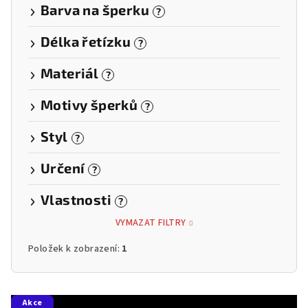
Barva na šperku
?
Délka řetízku
?
Materiál
?
Motivy šperků
?
Styl
?
Určení
?
Vlastnosti
?
VYMAZAT FILTRY
Položek k zobrazení:
1
V
Akce