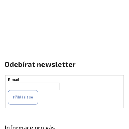
Odebírat newsletter
E-mail
Přihlásit se
Z
á
p
Informace pro vás