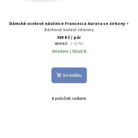
Dámské ocelové náušnice Francesca Aurora se zirkony
+
Dárkové balení zdarma
369 Kč
/ pár
419 Kč
(–11 %)
Skladem | Sklad B
Do košíku
1
položek celkem
O
v
l
á
d
a