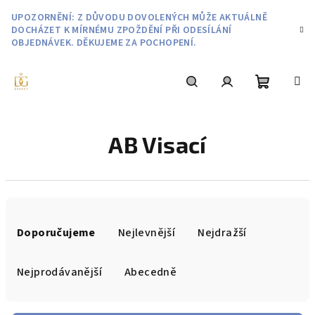
Přejít
UPOZORNĚNÍ: Z DŮVODU DOVOLENÝCH MŮŽE AKTUÁLNĚ
na
DOCHÁZET K MÍRNÉMU ZPOŽDĚNÍ PŘI ODESÍLÁNÍ
obsah
OBJEDNÁVEK. DĚKUJEME ZA POCHOPENÍ.
Nákupní
Hledat
Přihlášení
AB Visací
košík
Ř
a
Doporučujeme
Nejlevnější
Nejdražší
z
e
Nejprodávanější
Abecedně
n
í