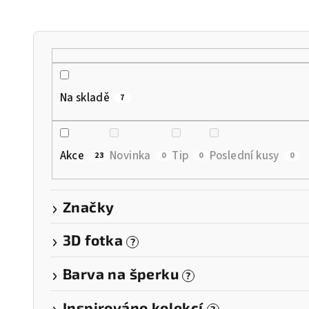
n
í
p
r
Na skladě
7
o
d
Akce
Novinka
Tip
Poslední kusy
23
0
0
0
u
k
Značky
t
3D fotka
?
ů
Barva na šperku
?
Inspirováno kolekcí