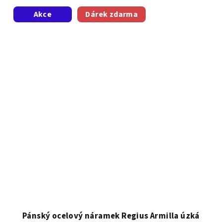
Akce
Dárek zdarma
Pánský ocelový náramek Regius Armilla úzká