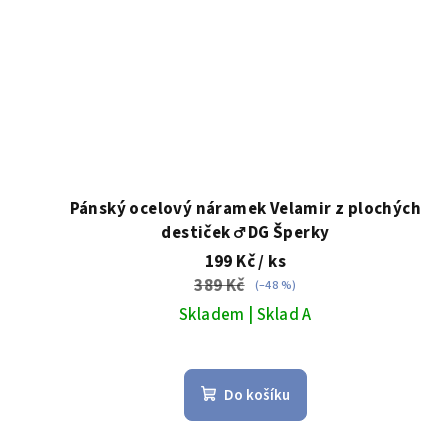
Pánský ocelový náramek Velamir z plochých
destiček ♂️ DG Šperky
199 Kč
/ ks
389 Kč
(–48 %)
Skladem | Sklad A
Do košíku