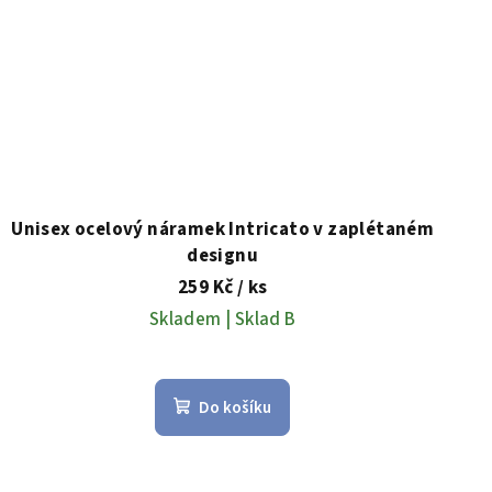
Unisex ocelový náramek Intricato v zaplétaném
designu
259 Kč
/ ks
Skladem | Sklad B
Do košíku