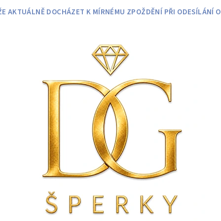
 AKTUÁLNĚ DOCHÁZET K MÍRNÉMU ZPOŽDĚNÍ PŘI ODESÍLÁNÍ O