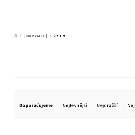
/
| NÁRAMKY |
/
22 CM
DOMŮ
Ř
Doporučujeme
Nejlevnější
Nejdražší
Nej
a
z
e