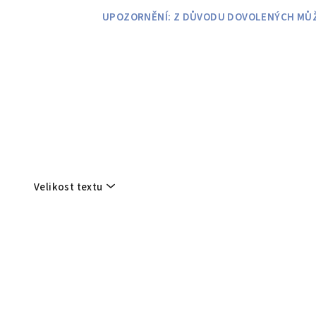
Přejít
UPOZORNĚNÍ: Z DŮVODU DOVOLENÝCH MŮŽE
na
obsah
Velikost textu