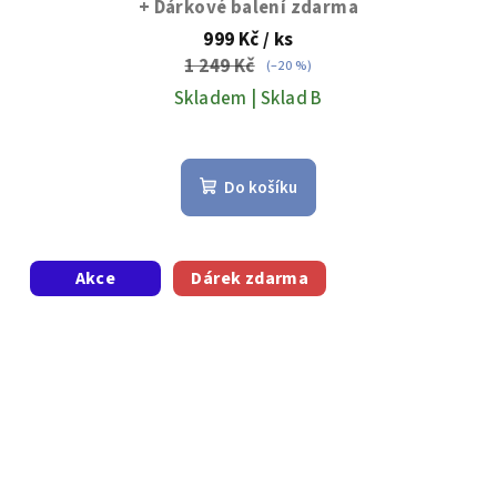
+ Dárkové balení zdarma
999 Kč
/ ks
1 249 Kč
(–20 %)
Skladem | Sklad B
Do košíku
Akce
Dárek zdarma