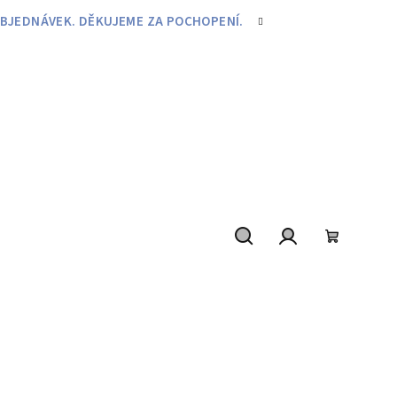
BJEDNÁVEK. DĚKUJEME ZA POCHOPENÍ.
Hledat
Přihlášení
Nákupní
košík