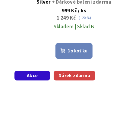
Silver
+ Dárkové balení zdarma
ů
999 Kč
/ ks
1 249 Kč
(–20 %)
Skladem | Sklad B
Do košíku
Akce
Dárek zdarma