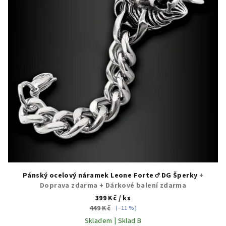
Pánský ocelový náramek Leone Forte ♂️ DG Šperky
+
Doprava zdarma + Dárkové balení zdarma
399 Kč
/ ks
449 Kč
(–11 %)
Skladem | Sklad B