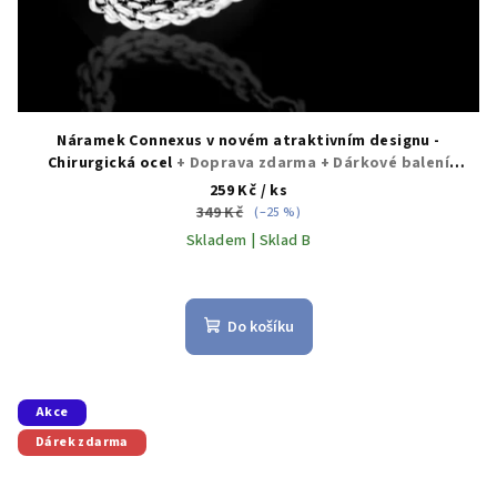
Náramek Connexus v novém atraktivním designu -
Chirurgická ocel
+ Doprava zdarma + Dárkové balení
zdarma
259 Kč
/ ks
349 Kč
(–25 %)
Skladem | Sklad B
Průměrné
hodnocení
produktu
Do košíku
je
5,0
z
5
Akce
hvězdiček.
Dárek zdarma