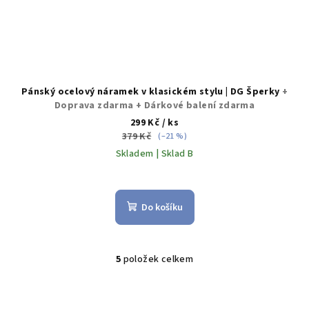
Pánský ocelový náramek v klasickém stylu | DG Šperky
+
Doprava zdarma + Dárkové balení zdarma
299 Kč
/ ks
379 Kč
(–21 %)
Skladem | Sklad B
Do košíku
5
položek celkem
O
v
l