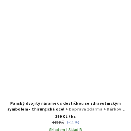
Pánský dvojitý náramek s destičkou se zdravotnickým
symbolem - Chirurgická ocel
+ Doprava zdarma + Dárkové
balení zdarma
399 Kč
/ ks
449 Kč
(–11 %)
Skladem | Sklad B