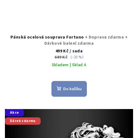
ů
Pánská ocelová souprava Fortuno
+ Doprava zdarma +
Dárkové balení zdarma
499 Kč
/ sada
649 Kč
(–23 %)
Skladem | Sklad A
Průměrné
hodnocení
produktu
Do košíku
je
5,0
z
5
Akce
hvězdiček.
Dárek zdarma