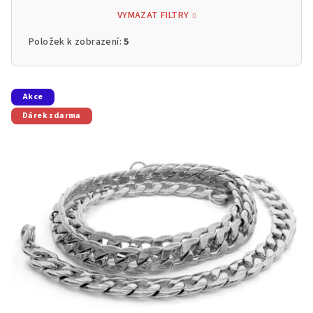
VYMAZAT FILTRY
Položek k zobrazení:
5
V
Akce
ý
Dárek zdarma
p
i
s
p
r
o
d
u
k
t