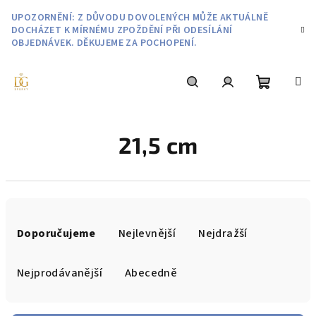
Přejít
UPOZORNĚNÍ: Z DŮVODU DOVOLENÝCH MŮŽE AKTUÁLNĚ
na
DOCHÁZET K MÍRNÉMU ZPOŽDĚNÍ PŘI ODESÍLÁNÍ
obsah
OBJEDNÁVEK. DĚKUJEME ZA POCHOPENÍ.
Nákupní
Hledat
Přihlášení
21,5 cm
košík
Ř
a
Doporučujeme
Nejlevnější
Nejdražší
z
e
Nejprodávanější
Abecedně
n
í