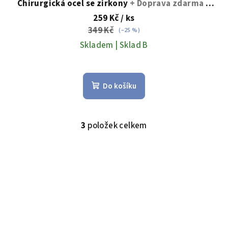
Chirurgická ocel se zirkony
+ Doprava zdarma +
Dárkové balení zdarma
259 Kč
/ ks
349 Kč
(–25 %)
Skladem | Sklad B
Průměrné
hodnocení
Do košíku
produktu
je
5,0
z
3
položek celkem
O
5
v
hvězdiček.
l
á
d
a
c