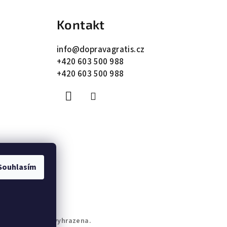
Kontakt
info
@
dopravagratis.cz
+420 603 500 988
+420 603 500 988
Souhlasím
. Všechna práva vyhrazena.