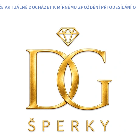
 AKTUÁLNĚ DOCHÁZET K MÍRNÉMU ZPOŽDĚNÍ PŘI ODESÍLÁNÍ O