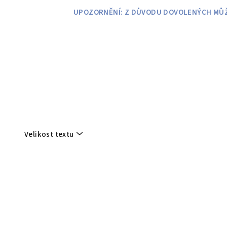
Přejít
UPOZORNĚNÍ: Z DŮVODU DOVOLENÝCH MŮŽE
na
obsah
Velikost textu