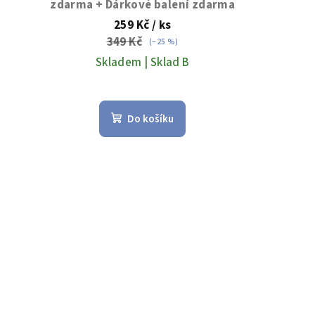
zdarma + Dárkové balení zdarma
259 Kč
/ ks
349 Kč
(–25 %)
Skladem | Sklad B
Průměrné
hodnocení
Do košíku
produktu
je
5,0
z
5
hvězdiček.