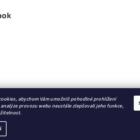
ook
ookies, abychom Vám umožnili pohodlné prohlížení
 analýze provozu webu neustále zlepšovali jeho funkce,
žitelnost.
í
Copyright 2026
DG Šperky