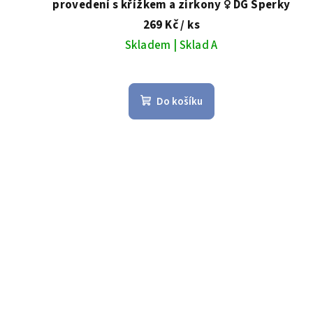
provedení s křížkem a zirkony ♀️ DG Šperky
ů
269 Kč
/ ks
Skladem | Sklad A
Do košíku