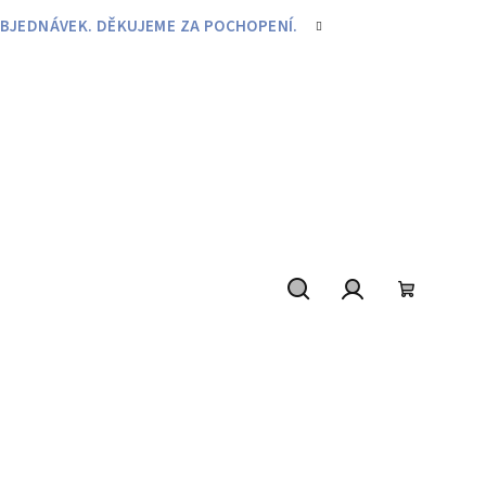
BJEDNÁVEK. DĚKUJEME ZA POCHOPENÍ.
Hledat
Přihlášení
Nákupní
košík