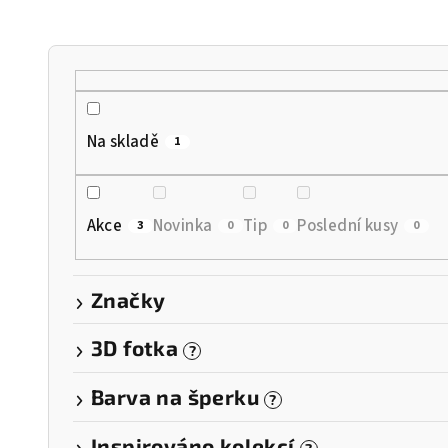
n
í
p
r
Na skladě
1
o
d
Akce
Novinka
Tip
Poslední kusy
3
0
0
0
u
k
Značky
t
3D fotka
?
ů
Barva na šperku
?
Inspirováno kolekcí