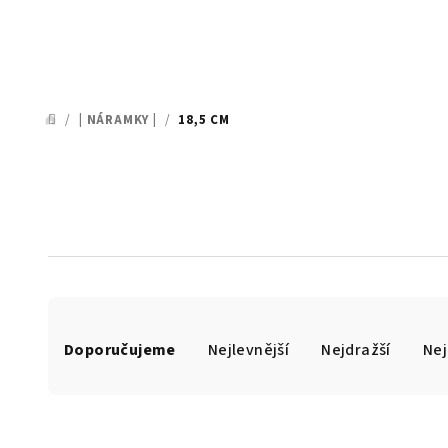
/
| NÁRAMKY |
/
18,5 CM
DOMŮ
Ř
Doporučujeme
Nejlevnější
Nejdražší
Nej
a
z
e