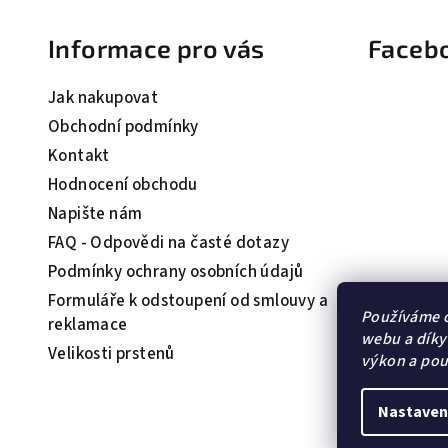
á
Informace pro vás
Faceb
p
a
Jak nakupovat
t
Obchodní podmínky
Kontakt
í
Hodnocení obchodu
Napište nám
FAQ - Odpovědi na časté dotazy
Podmínky ochrany osobních údajů
Formuláře k odstoupení od smlouvy a
Používáme c
reklamace
webu a díky
Velikosti prstenů
výkon a pou
Nastaven