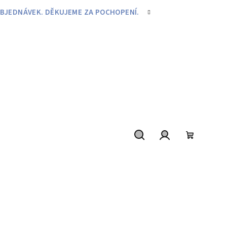
BJEDNÁVEK. DĚKUJEME ZA POCHOPENÍ.
Hledat
Přihlášení
Nákupní
košík