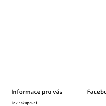
Z
á
Informace pro vás
Faceb
p
a
Jak nakupovat