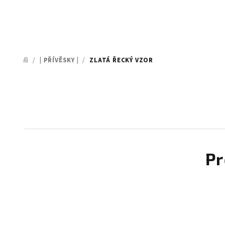
/
| PŘÍVĚSKY |
/
ZLATÁ ŘECKÝ VZOR
DOMŮ
Pr