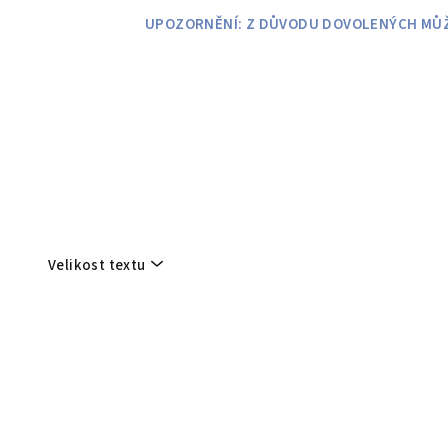
Přejít
UPOZORNĚNÍ: Z DŮVODU DOVOLENÝCH MŮŽE
na
obsah
Velikost textu