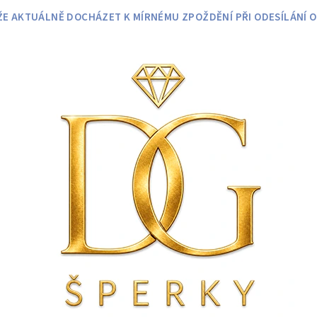
 AKTUÁLNĚ DOCHÁZET K MÍRNÉMU ZPOŽDĚNÍ PŘI ODESÍLÁNÍ O