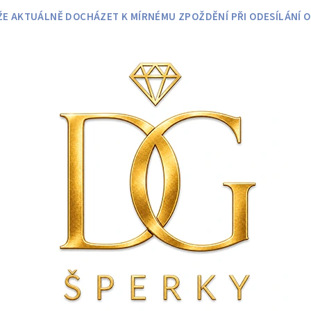
 AKTUÁLNĚ DOCHÁZET K MÍRNÉMU ZPOŽDĚNÍ PŘI ODESÍLÁNÍ O