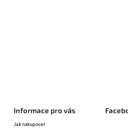
Z
á
Informace pro vás
Faceb
p
a
Jak nakupovat