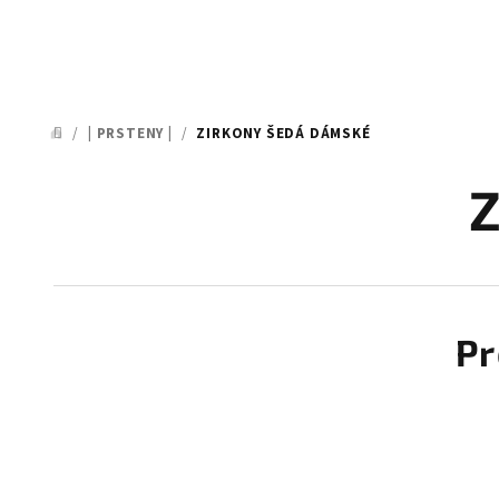
/
| PRSTENY |
/
ZIRKONY ŠEDÁ DÁMSKÉ
DOMŮ
Z
Pr