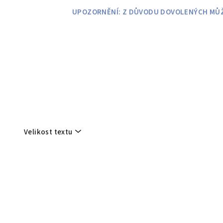
Přejít
UPOZORNĚNÍ: Z DŮVODU DOVOLENÝCH MŮŽE
na
obsah
Velikost textu