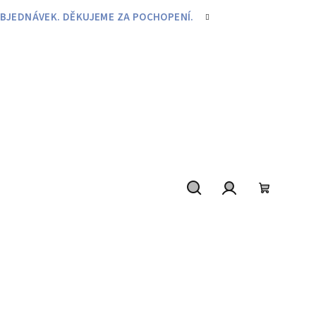
BJEDNÁVEK. DĚKUJEME ZA POCHOPENÍ.
Hledat
Přihlášení
Nákupní
košík