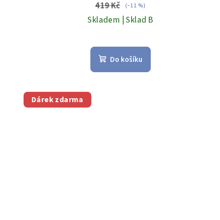
419 Kč
(–11 %)
Skladem | Sklad B
Do košíku
Dárek zdarma