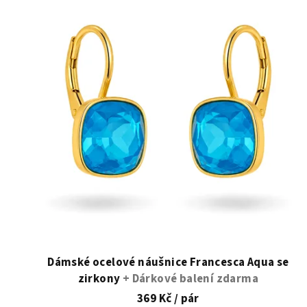
ý
p
i
s
p
r
o
d
u
k
t
Dámské ocelové náušnice Francesca Aqua se
zirkony
+ Dárkové balení zdarma
ů
369 Kč
/ pár