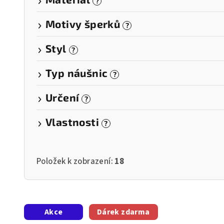
?
Motivy šperků
?
Styl
?
Typ náušnic
?
Určení
?
Vlastnosti
?
Položek k zobrazení:
18
V
Akce
Dárek zdarma