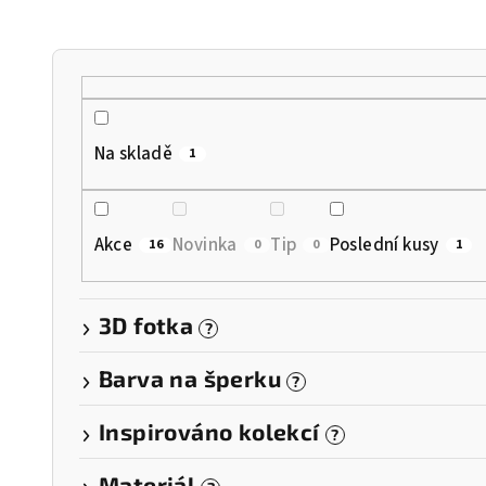
n
í
p
r
Na skladě
1
o
d
Akce
Novinka
Tip
Poslední kusy
16
0
0
1
u
k
3D fotka
?
t
Barva na šperku
?
ů
Inspirováno kolekcí
?
Materiál