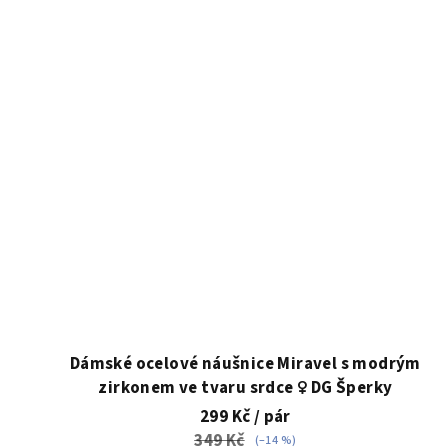
Dámské ocelové náušnice Miravel s modrým
zirkonem ve tvaru srdce ♀️ DG Šperky
299 Kč
/ pár
349 Kč
(–14 %)