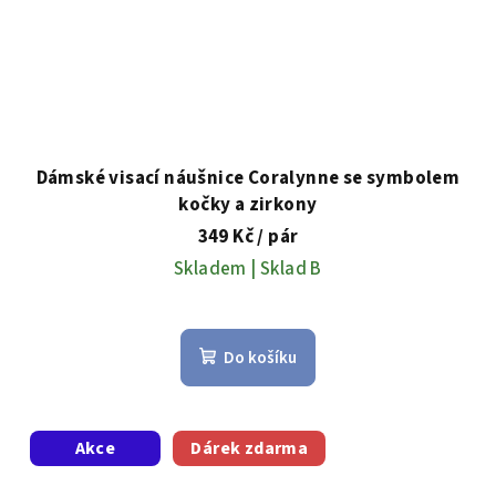
Dámské visací náušnice Coralynne se symbolem
kočky a zirkony
349 Kč
/ pár
Skladem | Sklad B
Do košíku
Akce
Dárek zdarma