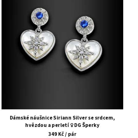
Dámské náušnice Siriann Silver se srdcem,
hvězdou a perletí ♀️ DG Šperky
349 Kč
/ pár