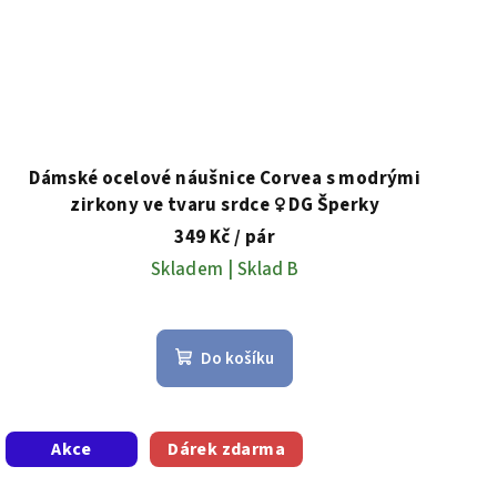
Dámské ocelové náušnice Corvea s modrými
zirkony ve tvaru srdce ♀️ DG Šperky
349 Kč
/ pár
Skladem | Sklad B
Do košíku
Akce
Dárek zdarma