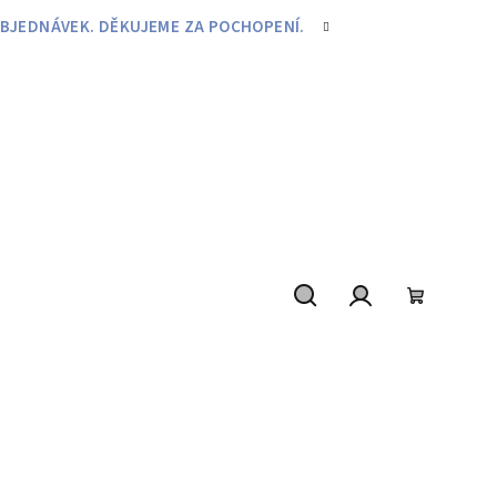
BJEDNÁVEK. DĚKUJEME ZA POCHOPENÍ.
Hledat
Přihlášení
Nákupní
košík