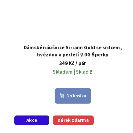
Dámské náušnice Siriann Gold se srdcem,
hvězdou a perletí ♀️ DG Šperky
349 Kč
/ pár
Skladem | Sklad B
Do košíku
Akce
Dárek zdarma