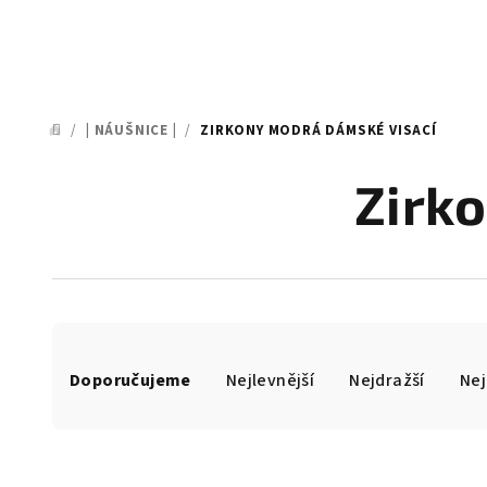
/
| NÁUŠNICE |
/
ZIRKONY MODRÁ DÁMSKÉ VISACÍ
DOMŮ
Zirk
Ř
Doporučujeme
Nejlevnější
Nejdražší
Nej
a
z
e