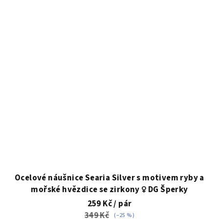
Ocelové náušnice Searia Silver s motivem ryby a
mořské hvězdice se zirkony ♀️ DG Šperky
259 Kč
/ pár
349 Kč
(–25 %)