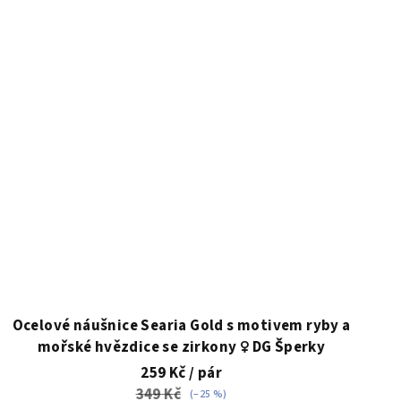
Ocelové náušnice Searia Gold s motivem ryby a
mořské hvězdice se zirkony ♀️ DG Šperky
259 Kč
/ pár
349 Kč
(–25 %)