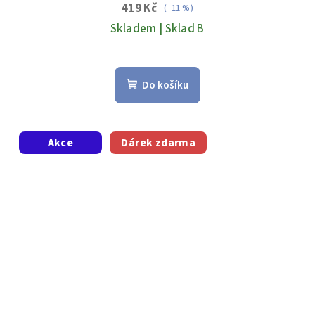
419 Kč
(–11 %)
Skladem | Sklad B
Do košíku
Akce
Dárek zdarma