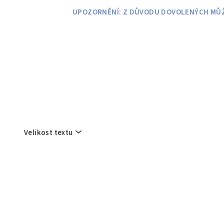
Přejít
UPOZORNĚNÍ: Z DŮVODU DOVOLENÝCH MŮŽE
na
obsah
Velikost textu