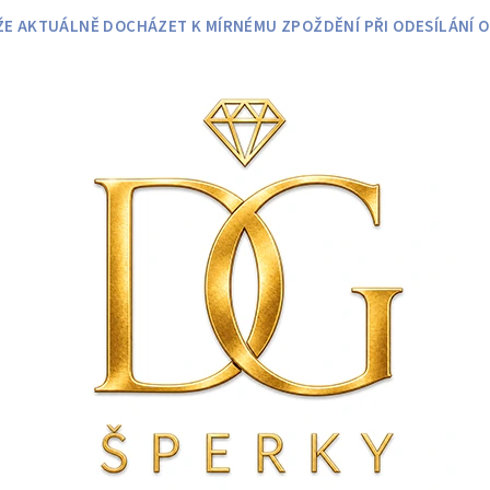
 AKTUÁLNĚ DOCHÁZET K MÍRNÉMU ZPOŽDĚNÍ PŘI ODESÍLÁNÍ O