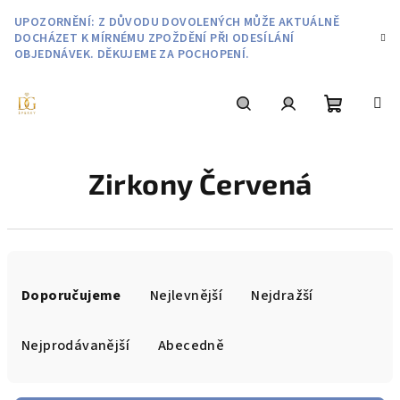
Přejít
UPOZORNĚNÍ: Z DŮVODU DOVOLENÝCH MŮŽE AKTUÁLNĚ
na
DOCHÁZET K MÍRNÉMU ZPOŽDĚNÍ PŘI ODESÍLÁNÍ
obsah
OBJEDNÁVEK. DĚKUJEME ZA POCHOPENÍ.
Nákupní
Hledat
Přihlášení
Zirkony Červená
košík
Ř
a
Doporučujeme
Nejlevnější
Nejdražší
z
e
Nejprodávanější
Abecedně
n
í