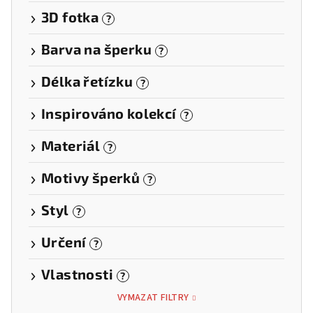
3D fotka
?
Barva na šperku
?
Délka řetízku
?
Inspirováno kolekcí
?
Materiál
?
Motivy šperků
?
Styl
?
Určení
?
Vlastnosti
?
VYMAZAT FILTRY