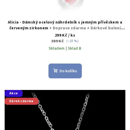
Alicia - Dámský ocelový náhrdelník s jemným přívěskem a
červeným zirkonem
+ Doprava zdarma + Dárkové balení
zdarma
299 Kč
/ ks
389 Kč
(–23 %)
Skladem | Sklad B
Průměrné
hodnocení
produktu
Do košíku
je
5,0
z
5
Akce
hvězdiček.
Dárek zdarma