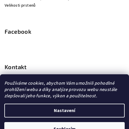
Velikosti prstenů
Facebook
Kontakt
info
@
dopravagratis.cz
Používáme cookies, abychom Vám umožnili pohodlné
+420 603 500 988
prohlížení webu a díky analýze provozu webu neustále
+420 603 500 988
zlepšovali jeho funkce, výkon a použitelnost.
Nastavení
Copyright 2026
DG Šperky
. Všechna práva vyhrazena.