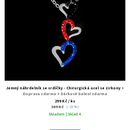
Jemný náhrdelník se srdíčky - Chirurgická ocel se zirkony
+
Doprava zdarma + Dárkové balení zdarma
299 Kč
/ ks
389 Kč
(–23 %)
Skladem | Sklad A