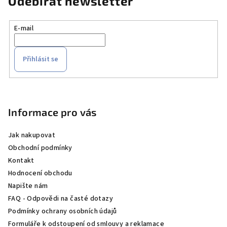
Odebírat newsletter
E-mail
Přihlásit se
Z
á
p
Informace pro vás
a
Jak nakupovat
t
Obchodní podmínky
í
Kontakt
Hodnocení obchodu
Napište nám
FAQ - Odpovědi na časté dotazy
Podmínky ochrany osobních údajů
Formuláře k odstoupení od smlouvy a reklamace