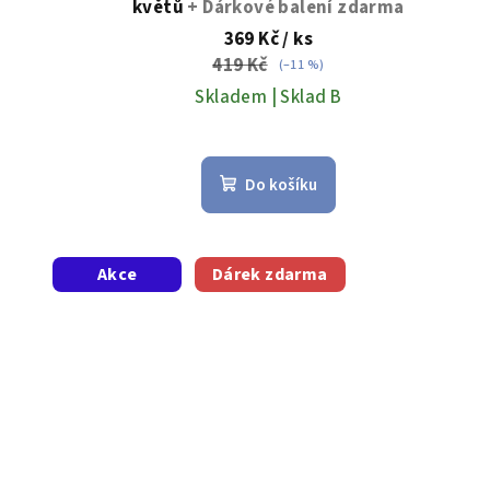
květů
+ Dárkové balení zdarma
ů
369 Kč
/ ks
419 Kč
(–11 %)
Skladem | Sklad B
Do košíku
Akce
Dárek zdarma