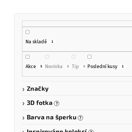
n
í
p
r
Na skladě
1
o
d
Akce
Novinka
Tip
Poslední kusy
5
0
0
1
u
k
Značky
t
3D fotka
?
ů
Barva na šperku
?
Inspirováno kolekcí