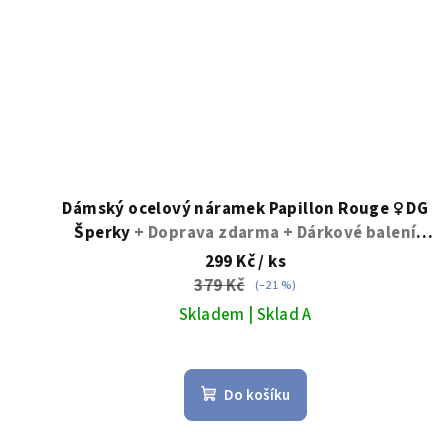
Dámský ocelový náramek Papillon Rouge ♀️ DG
Šperky
+ Doprava zdarma + Dárkové balení
zdarma
299 Kč
/ ks
379 Kč
(–21 %)
Skladem | Sklad A
Do košíku