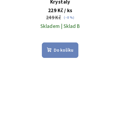
Krystaly
229 Kč
/ ks
249 Kč
(–8 %)
Skladem | Sklad B
Do košíku