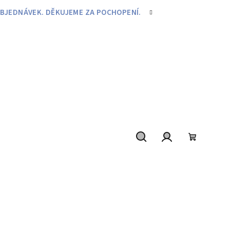
BJEDNÁVEK. DĚKUJEME ZA POCHOPENÍ.
Hledat
Přihlášení
Nákupní
košík