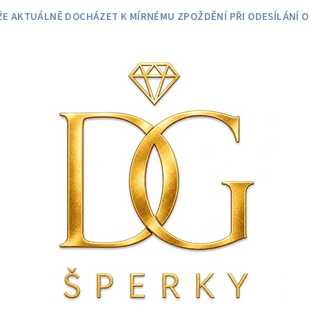
 AKTUÁLNĚ DOCHÁZET K MÍRNÉMU ZPOŽDĚNÍ PŘI ODESÍLÁNÍ O