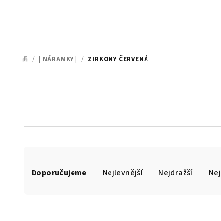
/
| NÁRAMKY |
/
ZIRKONY ČERVENÁ
DOMŮ
Ř
Doporučujeme
Nejlevnější
Nejdražší
Nej
a
z
e