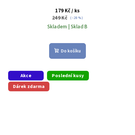
179 Kč
/ ks
249 Kč
(–28 %)
Skladem | Sklad B
Do košíku
Akce
Poslední kusy
Dárek zdarma