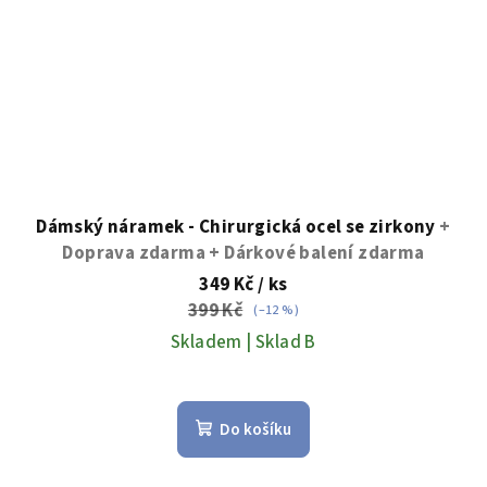
Dámský náramek - Chirurgická ocel se zirkony
+
Doprava zdarma + Dárkové balení zdarma
349 Kč
/ ks
399 Kč
(–12 %)
Skladem | Sklad B
Průměrné
hodnocení
Do košíku
produktu
je
5,0