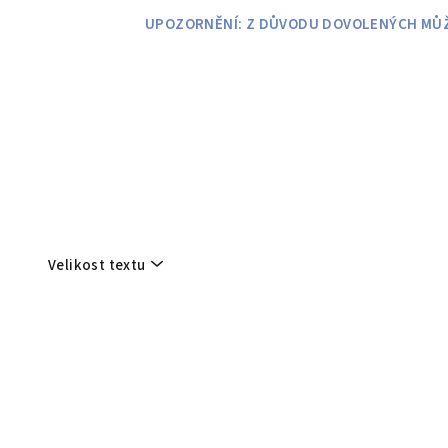
Přejít
UPOZORNĚNÍ: Z DŮVODU DOVOLENÝCH MŮŽE
na
obsah
Velikost textu