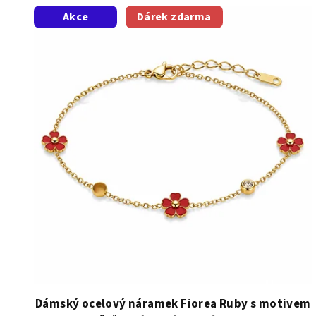
V
Akce
Dárek zdarma
ý
p
i
s
p
r
o
d
u
k
t
Dámský ocelový náramek Fiorea Ruby s motivem