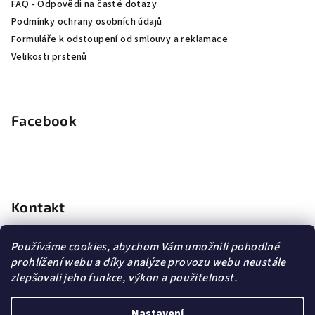
FAQ - Odpovědi na časté dotazy
Podmínky ochrany osobních údajů
Formuláře k odstoupení od smlouvy a reklamace
Velikosti prstenů
Facebook
Kontakt
info
@
dopravagratis.cz
Používáme cookies, abychom Vám umožnili pohodlné
+420 603 500 988
prohlížení webu a díky analýze provozu webu neustále
+420 603 500 988
zlepšovali jeho funkce, výkon a použitelnost.
Nastavení