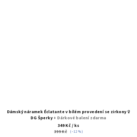
Dámský náramek Éclatante v bílém provedení se zirkony ♀️
DG Šperky
+ Dárkové balení zdarma
349 Kč
/ ks
399 Kč
(–12 %)