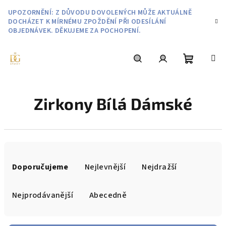
Přejít
UPOZORNĚNÍ: Z DŮVODU DOVOLENÝCH MŮŽE AKTUÁLNĚ
na
DOCHÁZET K MÍRNÉMU ZPOŽDĚNÍ PŘI ODESÍLÁNÍ
obsah
OBJEDNÁVEK. DĚKUJEME ZA POCHOPENÍ.
Nákupní
Hledat
Přihlášení
Zirkony Bílá Dámské
košík
Ř
a
Doporučujeme
Nejlevnější
Nejdražší
z
e
Nejprodávanější
Abecedně
n
í