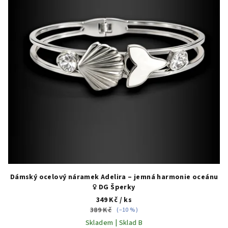
Dámský ocelový náramek Adelira – jemná harmonie oceánu
♀️ DG Šperky
349 Kč
/ ks
389 Kč
(–10 %)
Skladem | Sklad B