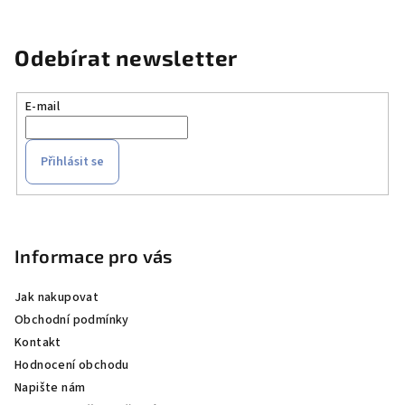
Odebírat newsletter
E-mail
Přihlásit se
Z
á
p
Informace pro vás
a
Jak nakupovat
t
Obchodní podmínky
í
Kontakt
Hodnocení obchodu
Napište nám