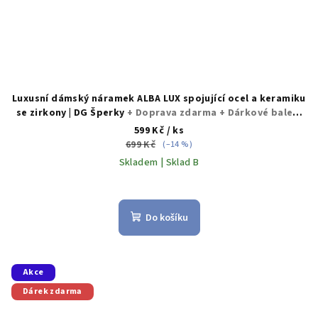
Luxusní dámský náramek ALBA LUX spojující ocel a keramiku
se zirkony | DG Šperky
+ Doprava zdarma + Dárkové balení
zdarma
599 Kč
/ ks
699 Kč
(–14 %)
Skladem | Sklad B
Průměrné
hodnocení
produktu
Do košíku
je
5,0
z
5
Akce
hvězdiček.
Dárek zdarma