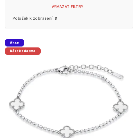
VYMAZAT FILTRY
Položek k zobrazení:
8
V
Akce
ý
Dárek zdarma
p
i
s
p
r
o
d
u
k
t