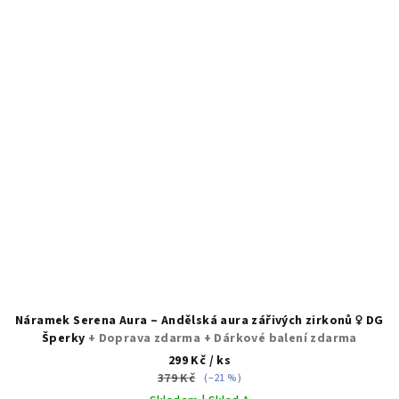
Náramek Serena Aura – Andělská aura zářivých zirkonů ♀️ DG
Šperky
+ Doprava zdarma + Dárkové balení zdarma
299 Kč
/ ks
379 Kč
(–21 %)