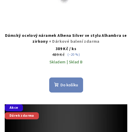
ů
Dámský ocelový náramek Alhena Silver ve stylu Alhambra se
zirkony
+ Dárkové balení zdarma
389 Kč
/ ks
489 Kč
(–20 %)
Skladem | Sklad B
Do košíku
Akce
Dárek zdarma