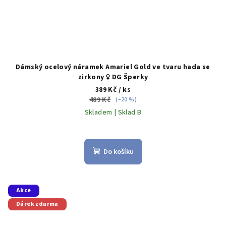
Dámský ocelový náramek Amariel Gold ve tvaru hada se
zirkony ♀️ DG Šperky
389 Kč
/ ks
489 Kč
(–20 %)
Skladem | Sklad B
Do košíku
Akce
Dárek zdarma