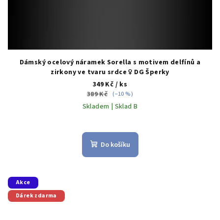
Dámský ocelový náramek Sorella s motivem delfínů a
zirkony ve tvaru srdce ♀️ DG Šperky
349 Kč
/ ks
389 Kč
(–10 %)
Skladem | Sklad B
Do košíku
Akce
Dárek zdarma