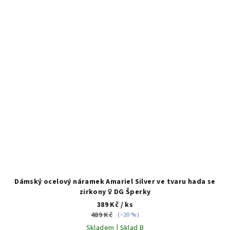
Dámský ocelový náramek Amariel Silver ve tvaru hada se
zirkony ♀️ DG Šperky
389 Kč
/ ks
489 Kč
(–20 %)
Skladem | Sklad B