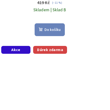
419 Kč
(–11 %)
Skladem | Sklad B
Do košíku
Akce
Dárek zdarma