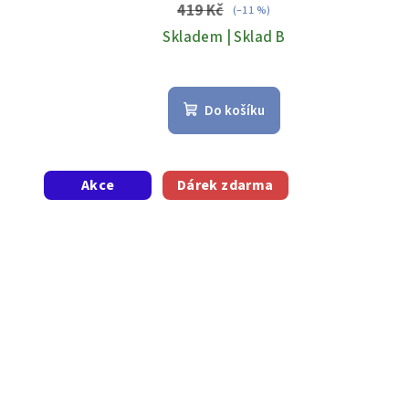
419 Kč
(–11 %)
Skladem | Sklad B
Do košíku
Akce
Dárek zdarma