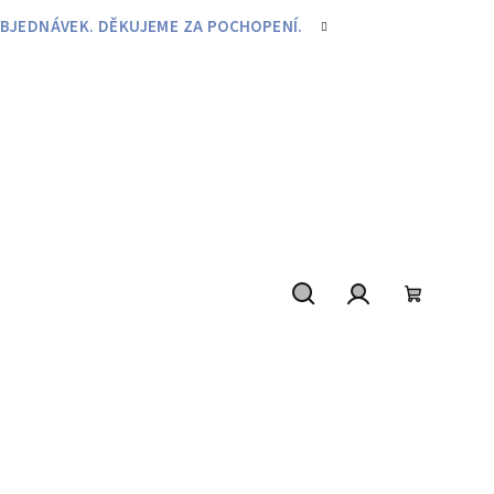
BJEDNÁVEK. DĚKUJEME ZA POCHOPENÍ.
Hledat
Přihlášení
Nákupní
košík