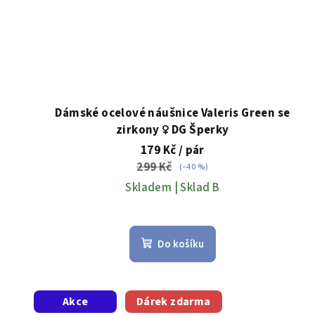
Dámské ocelové náušnice Valeris Green se
zirkony ♀️ DG Šperky
179 Kč
/ pár
299 Kč
(–40 %)
Skladem | Sklad B
Do košíku
Akce
Dárek zdarma