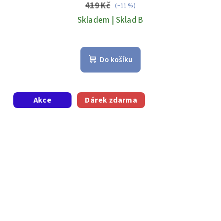
419 Kč
(–11 %)
Skladem | Sklad B
Do košíku
Akce
Dárek zdarma