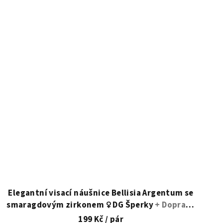
Elegantní visací náušnice Bellisia Argentum se
smaragdovým zirkonem ♀️ DG Šperky
+ Doprava
zdarma + Dárkové balení zdarma
199 Kč
/ pár