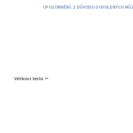
Přejít
UPOZORNĚNÍ: Z DŮVODU DOVOLENÝCH MŮŽE
na
obsah
Velikost textu