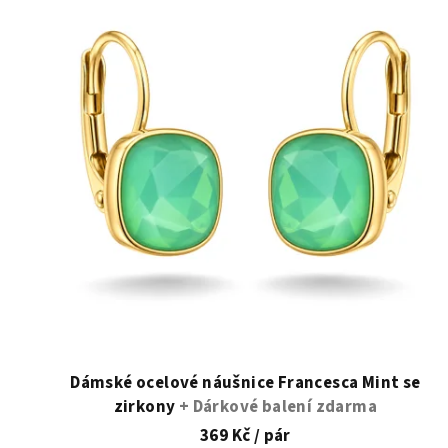
ý
p
i
s
p
r
o
d
u
k
t
Dámské ocelové náušnice Francesca Mint se
zirkony
+ Dárkové balení zdarma
ů
369 Kč
/ pár