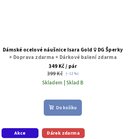
Dámské ocelové náušnice Isara Gold ♀️ DG Šperky
+ Doprava zdarma + Dárkové balení zdarma
349 Kč
/ pár
399 Kč
(–12 %)
Skladem | Sklad B
Do košíku
Akce
Dárek zdarma