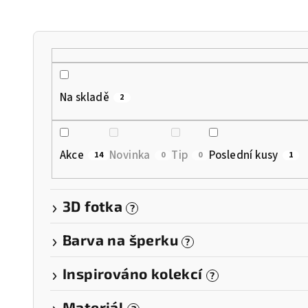
n
í
p
r
Na skladě
2
o
d
Akce
Novinka
Tip
Poslední kusy
14
0
0
1
u
k
3D fotka
?
t
Barva na šperku
?
ů
Inspirováno kolekcí
?
Materiál