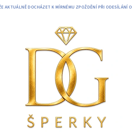
 AKTUÁLNĚ DOCHÁZET K MÍRNÉMU ZPOŽDĚNÍ PŘI ODESÍLÁNÍ O