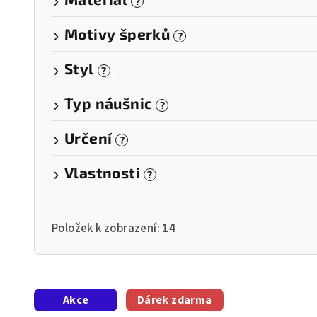
?
Motivy šperků
?
Styl
?
Typ náušnic
?
Určení
?
Vlastnosti
?
Položek k zobrazení:
14
V
Akce
Dárek zdarma