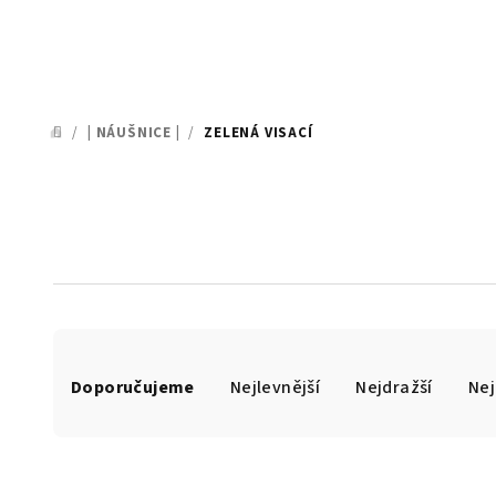
/
| NÁUŠNICE |
/
ZELENÁ VISACÍ
DOMŮ
Ř
Doporučujeme
Nejlevnější
Nejdražší
Nej
a
z
e