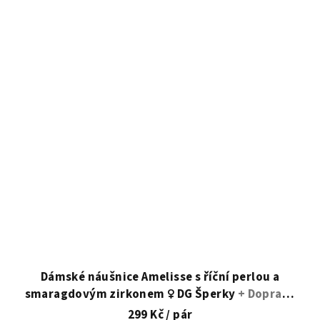
Dámské náušnice Amelisse s říční perlou a
smaragdovým zirkonem ♀️ DG Šperky
+ Doprava
zdarma + Dárkové balení zdarma
299 Kč
/ pár