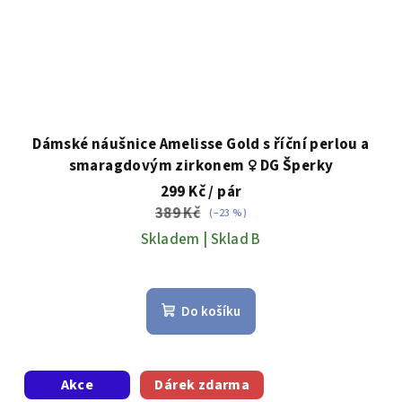
Dámské náušnice Amelisse Gold s říční perlou a
smaragdovým zirkonem ♀️ DG Šperky
299 Kč
/ pár
389 Kč
(–23 %)
Skladem | Sklad B
Do košíku
Akce
Dárek zdarma