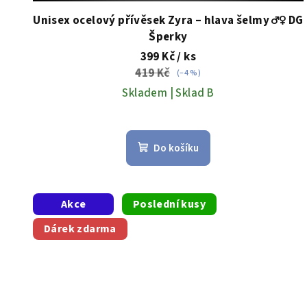
t
Unisex ocelový přívěsek Zyra – hlava šelmy ♂️♀️ DG
Šperky
ů
399 Kč
/ ks
419 Kč
(–4 %)
Skladem | Sklad B
Do košíku
Akce
Poslední kusy
Dárek zdarma