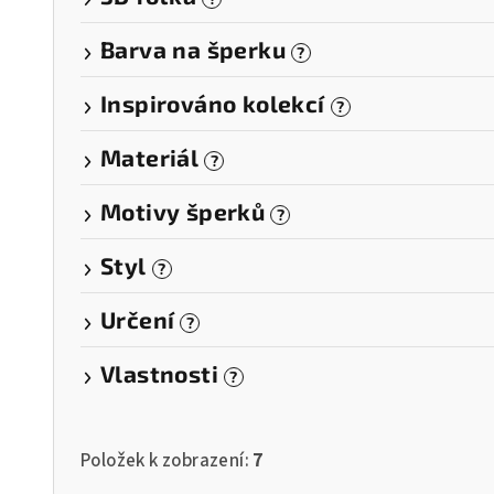
t
Barva na šperku
?
ů
Inspirováno kolekcí
?
Materiál
?
Motivy šperků
?
Styl
?
Určení
?
Vlastnosti
?
Položek k zobrazení:
7