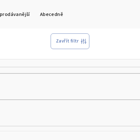
prodávanější
Abecedně
Zavřít filtr