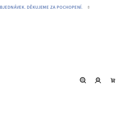
BJEDNÁVEK. DĚKUJEME ZA POCHOPENÍ.
Hledat
Přihlášení
Nákupní
košík