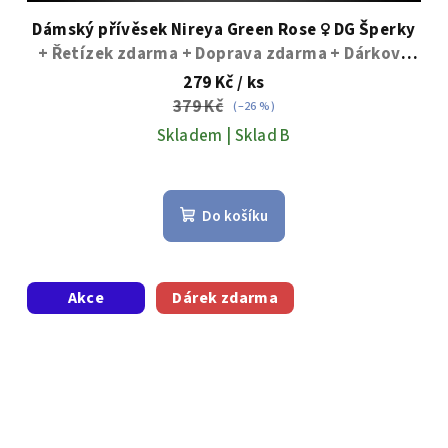
Dámský přívěsek Nireya Green Rose ♀️ DG Šperky
+ Řetízek zdarma + Doprava zdarma + Dárkové
balení zdarma
279 Kč
/ ks
379 Kč
(–26 %)
Skladem | Sklad B
Do košíku
Akce
Dárek zdarma