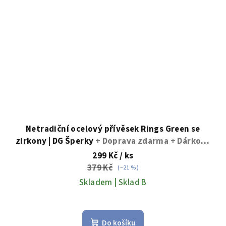
Netradiční ocelový přívěsek Rings Green se
zirkony | DG Šperky
+ Doprava zdarma + Dárkové
balení zdarma
299 Kč
/ ks
379 Kč
(–21 %)
Skladem | Sklad B
Do košíku