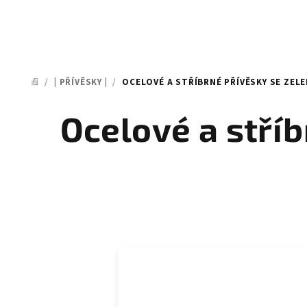
/
| PŘÍVĚSKY |
/
OCELOVÉ A STŘÍBRNÉ PŘÍVĚSKY SE ZELE
DOMŮ
Ocelové a stří