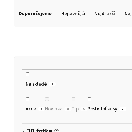
Ř
Doporučujeme
Nejlevnější
Nejdražší
Nej
a
z
e
n
í
p
r
Na skladě
1
o
d
Akce
Novinka
Tip
Poslední kusy
6
0
0
2
u
k
3D fotka
?