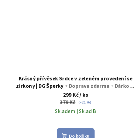
Krásný přívěsek Srdce v zeleném provedení se
zirkony | DG Šperky
+ Doprava zdarma + Dárkové
balení zdarma
299 Kč
/ ks
379 Kč
(–21 %)
Skladem | Sklad B
Do košíku