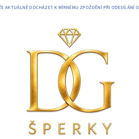
 AKTUÁLNĚ DOCHÁZET K MÍRNÉMU ZPOŽDĚNÍ PŘI ODESÍLÁNÍ O