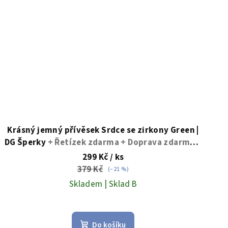
Krásný jemný přívěsek Srdce se zirkony Green |
DG Šperky
+ Řetízek zdarma + Doprava zdarma +
Dárkové balení zdarma
299 Kč
/ ks
379 Kč
(–21 %)
Skladem | Sklad B
Do košíku