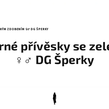
NÝM ZDOBENÍM ♀️♂️ DG ŠPERKY
brné přívěsky se z
♀️♂️ DG Šperky