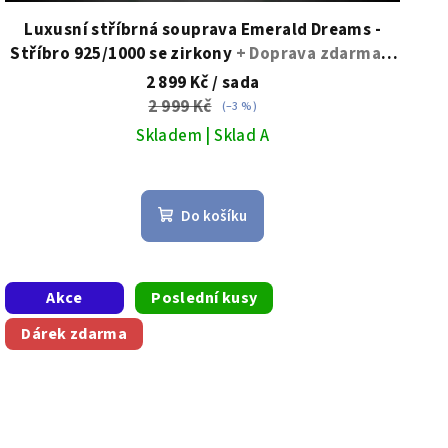
Luxusní stříbrná souprava Emerald Dreams -
Stříbro 925/1000 se zirkony
+ Doprava zdarma +
Dárkové balení zdarma
2 899 Kč
/ sada
2 999 Kč
(–3 %)
Skladem | Sklad A
Do košíku
Akce
Poslední kusy
Dárek zdarma