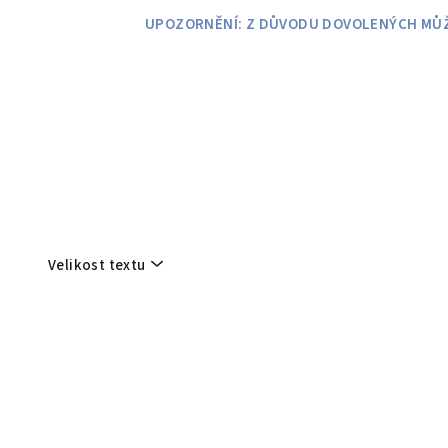
Přejít
UPOZORNĚNÍ: Z DŮVODU DOVOLENÝCH MŮŽE
na
obsah
Velikost textu