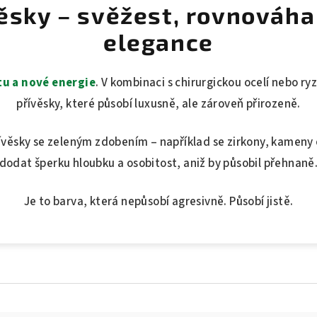
ěsky – svěžest, rovnováha
elegance
u a nové energie
. V kombinaci s chirurgickou ocelí nebo r
přívěsky, které působí luxusně, ale zároveň přirozeně.
řívěsky se zeleným zdobením – například se zirkony, kameny
dodat šperku hloubku a osobitost, aniž by působil přehnaně
Je to barva, která nepůsobí agresivně. Působí jistě.