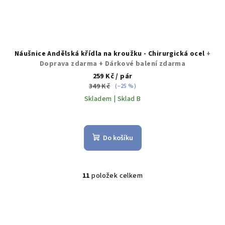
Náušnice Andělská křídla na kroužku - Chirurgická ocel
+
Doprava zdarma + Dárkové balení zdarma
259 Kč
/ pár
349 Kč
(–25 %)
Skladem | Sklad B
Průměrné
hodnocení
produktu
Do košíku
je
5,0
z
5
11
položek celkem
O
hvězdiček.
v
l
á