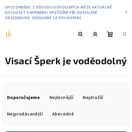
Přejít
UPOZORNĚNÍ: Z DŮVODU DOVOLENÝCH MŮŽE AKTUÁLNĚ
na
DOCHÁZET K MÍRNÉMU ZPOŽDĚNÍ PŘI ODESÍLÁNÍ
obsah
OBJEDNÁVEK. DĚKUJEME ZA POCHOPENÍ.
Nákupní
Hledat
Přihlášení
Visací Šperk je voděodolný
košík
Ř
a
Doporučujeme
Nejlevnější
Nejdražší
z
e
Nejprodávanější
Abecedně
n
í