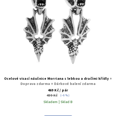
Ocelové visací náušnice Morriana s lebkou a dračími křídly
+
Doprava zdarma + Dárkové balení zdarma
469 Kč
/ pár
499 Kč
(–6 %)
Skladem | Sklad B
Průměrné
hodnocení