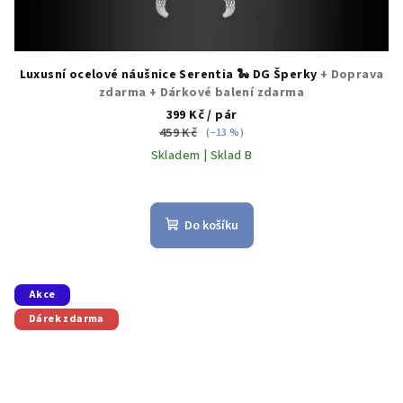
Luxusní ocelové náušnice Serentia 🐍 DG Šperky
+ Doprava
zdarma + Dárkové balení zdarma
399 Kč
/ pár
459 Kč
(–13 %)
Skladem | Sklad B
Průměrné
hodnocení
produktu
Do košíku
je
5,0
z
5
Akce
hvězdiček.
Dárek zdarma