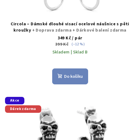
Circola – Dámské dlouhé visací ocelové náušnice s pěti
kroužky
+ Doprava zdarma + Dárkové balení zdarma
349 Kč
/ pár
399 Kč
(–12 %)
Skladem | Sklad B
Průměrné
hodnocení
produktu
Do košíku
je
5,0
z
5
Akce
hvězdiček.
Dárek zdarma