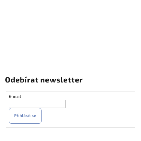
Odebírat newsletter
E-mail
Přihlásit se
Z
á