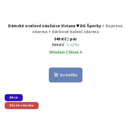
Dámské ocelové náušnice Viviana ♥ DG Šperky
+ Doprava
zdarma + Dárkové balení zdarma
349 Kč
/ pár
399 Kč
(–12 %)
Skladem | Sklad A
Do košíku
Akce
Dárek zdarma