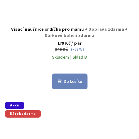
Visací náušnice srdíčka pro mámu
+ Doprava zdarma +
Dárkové balení zdarma
179 Kč
/ pár
249 Kč
(–28 %)
Skladem | Sklad B
Průměrné
hodnocení
produktu
Do košíku
je
5,0
z
5
Akce
hvězdiček.
Dárek zdarma