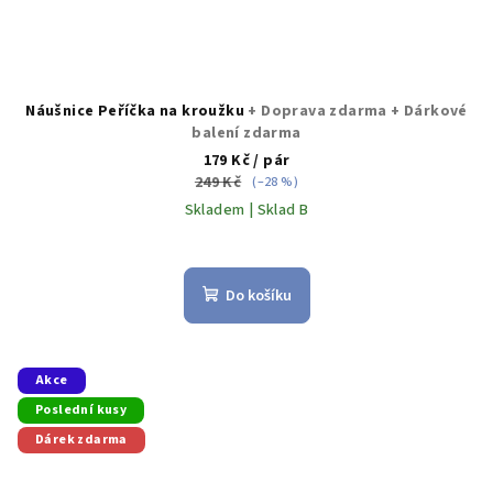
Náušnice Peříčka na kroužku
+ Doprava zdarma + Dárkové
balení zdarma
179 Kč
/ pár
249 Kč
(–28 %)
Skladem | Sklad B
Průměrné
hodnocení
produktu
Do košíku
je
5,0
z
5
Akce
hvězdiček.
Poslední kusy
Dárek zdarma