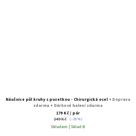
Náušnice půl kruhy s puzetkou - Chirurgická ocel
+ Doprava
zdarma + Dárkové balení zdarma
179 Kč
/ pár
249 Kč
(–28 %)
Skladem | Sklad B