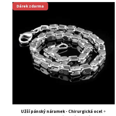
V
Dárek zdarma
ý
p
i
s
p
r
o
d
u
k
t
Užší pánský náramek - Chirurgická ocel
+