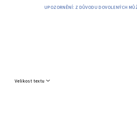
Přejít
UPOZORNĚNÍ: Z DŮVODU DOVOLENÝCH MŮŽE
na
obsah
Velikost textu