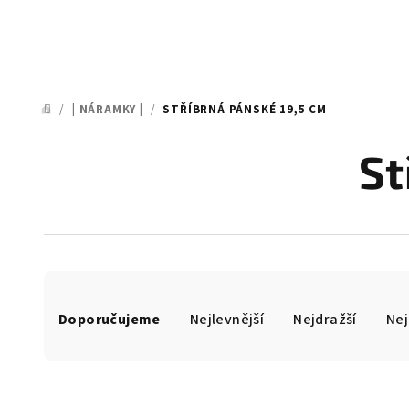
/
| NÁRAMKY |
/
STŘÍBRNÁ PÁNSKÉ 19,5 CM
DOMŮ
St
Ř
Doporučujeme
Nejlevnější
Nejdražší
Nej
a
z
e