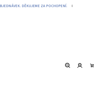
BJEDNÁVEK. DĚKUJEME ZA POCHOPENÍ.
Hledat
Přihlášení
Nákupní
košík