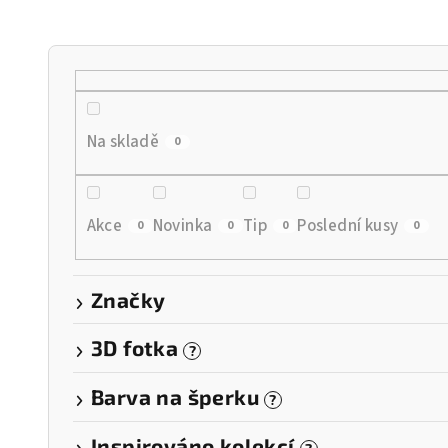
n
í
p
r
Na skladě
0
o
d
Akce
Novinka
Tip
Poslední kusy
0
0
0
0
u
k
Značky
t
3D fotka
?
ů
Barva na šperku
?
Inspirováno kolekcí