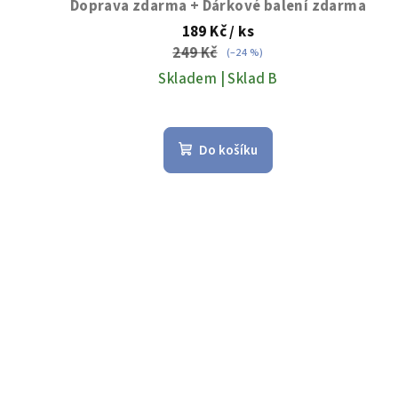
Doprava zdarma + Dárkové balení zdarma
ů
189 Kč
/ ks
249 Kč
(–24 %)
Skladem | Sklad B
Průměrné
hodnocení
Do košíku
produktu
je
5,0
z
5
hvězdiček.