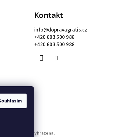
Kontakt
info
@
dopravagratis.cz
+420 603 500 988
+420 603 500 988
Souhlasím
. Všechna práva vyhrazena.