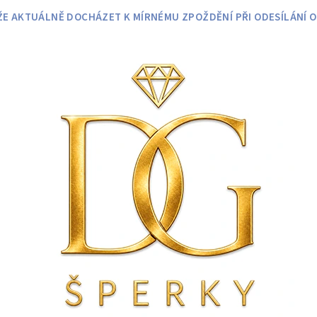
 AKTUÁLNĚ DOCHÁZET K MÍRNÉMU ZPOŽDĚNÍ PŘI ODESÍLÁNÍ O