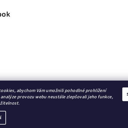
ook
ookies, abychom Vám umožnili pohodlné prohlížení
 analýze provozu webu neustále zlepšovali jeho funkce,
žitelnost.
í
Copyright 2026
DG Šperky