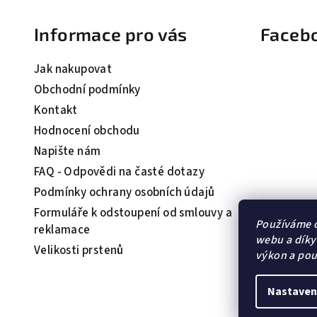
á
Informace pro vás
Faceb
p
a
Jak nakupovat
t
Obchodní podmínky
Kontakt
í
Hodnocení obchodu
Napište nám
FAQ - Odpovědi na časté dotazy
Podmínky ochrany osobních údajů
Formuláře k odstoupení od smlouvy a
Používáme c
reklamace
webu a díky
Velikosti prstenů
výkon a pou
Nastaven