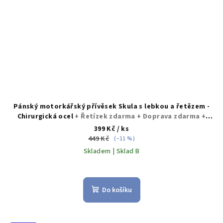
Pánský motorkářský přívěsek Skula s lebkou a řetězem -
Chirurgická ocel
+ Řetízek zdarma + Doprava zdarma +
Dárkové balení zdarma
399 Kč
/ ks
449 Kč
(–11 %)
Skladem | Sklad B
Do košíku