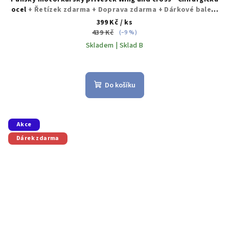
ocel
+ Řetízek zdarma + Doprava zdarma + Dárkové balení
zdarma
399 Kč
/ ks
439 Kč
(–9 %)
Skladem | Sklad B
Do košíku
Akce
Dárek zdarma