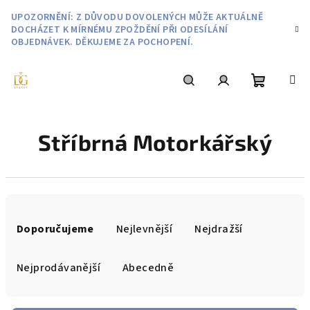
Přejít
UPOZORNĚNÍ: Z DŮVODU DOVOLENÝCH MŮŽE AKTUÁLNĚ
na
DOCHÁZET K MÍRNÉMU ZPOŽDĚNÍ PŘI ODESÍLÁNÍ
obsah
OBJEDNÁVEK. DĚKUJEME ZA POCHOPENÍ.
Nákupní
Hledat
Přihlášení
Stříbrná Motorkářský
košík
Ř
a
Doporučujeme
Nejlevnější
Nejdražší
z
e
Nejprodávanější
Abecedně
n
í