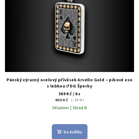
Pánský výrazný ocelový přívěsek Arvello Gold – pikové eso
s lebkou ♂️ DG Šperky
369 Kč
/ ks
489 Kč
(–24 %)
Skladem | Sklad B
Do košíku