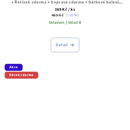
+ Řetízek zdarma + Doprava zdarma + Dárkové balení
zdarma
369 Kč
/ ks
469 Kč
(–21 %)
Skladem | Sklad B
Detail
Akce
Dárek zdarma