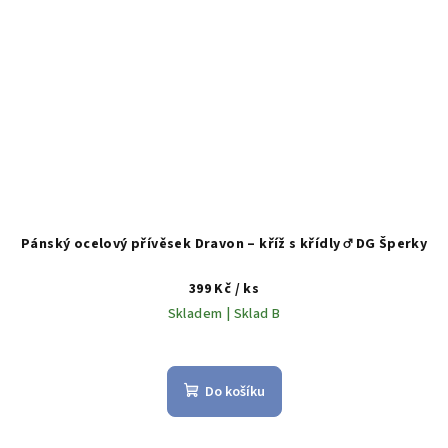
Pánský ocelový přívěsek Dravon – kříž s křídly ♂️ DG Šperky
399 Kč
/ ks
Skladem | Sklad B
Do košíku