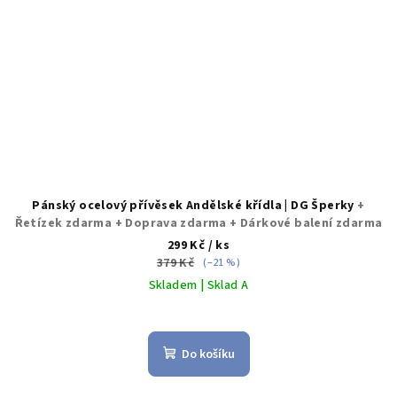
Pánský ocelový přívěsek Andělské křídla | DG Šperky
+
Řetízek zdarma + Doprava zdarma + Dárkové balení zdarma
299 Kč
/ ks
379 Kč
(–21 %)
Skladem | Sklad A
Do košíku