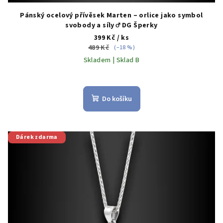
Pánský ocelový přívěsek Marten – orlice jako symbol
svobody a síly ♂️ DG Šperky
399 Kč
/ ks
489 Kč
(–18 %)
Skladem | Sklad B
Do košíku
Dárek zdarma