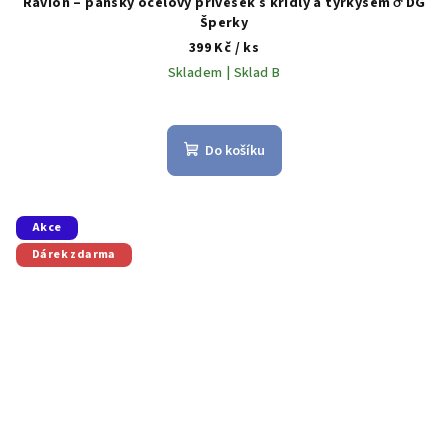
Ravion – pánský ocelový přívěsek s křídly a tyrkysem ♂️ DG
Šperky
399 Kč
/ ks
Skladem | Sklad B
Do košíku
Akce
Dárek zdarma