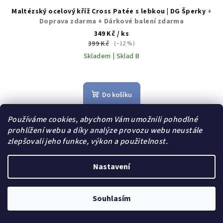
Maltézský ocelový kříž Cross Patée s lebkou | DG Šperky
+
Doprava zdarma + Dárkové balení zdarma
349 Kč
/ ks
399 Kč
(–12 %)
Skladem | Sklad B
Průměrné
hodnocení
produktu
Do košíku
je
5,0
Používáme cookies, abychom Vám umožnili pohodlné
z
prohlížení webu a díky analýze provozu webu neustále
5
Akce
zlepšovali jeho funkce, výkon a použitelnost.
hvězdiček.
Dárek zdarma
Nastavení
Souhlasím