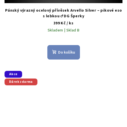
Pánský výrazný ocelový přívěsek Arvello Silver – pikové eso
s lebkou ♂️ DG Šperky
399 Kč
/ ks
Skladem | Sklad B
Do košíku
Akce
Dárek zdarma