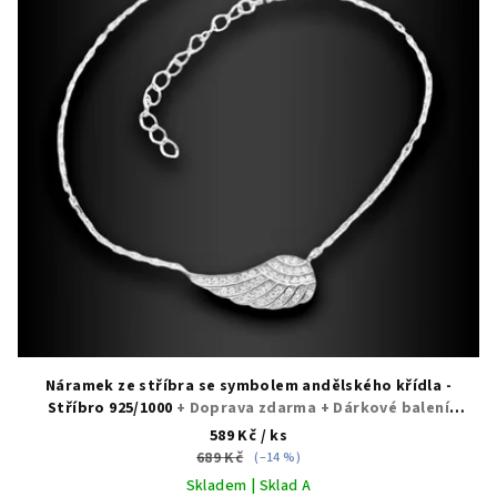
Náramek ze stříbra se symbolem andělského křídla -
Stříbro 925/1000
+ Doprava zdarma + Dárkové balení
zdarma
589 Kč
/ ks
689 Kč
(–14 %)
Skladem | Sklad A