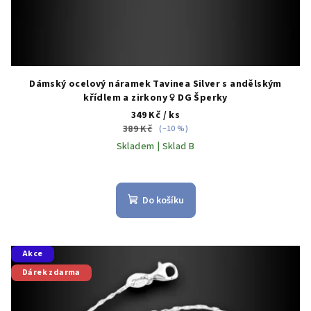
ů
Dámský ocelový náramek Tavinea Silver s andělským
křídlem a zirkony ♀️ DG Šperky
349 Kč
/ ks
389 Kč
(–10 %)
Skladem | Sklad B
Do košíku
Akce
Dárek zdarma