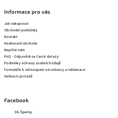
á
p
Informace pro vás
a
Jak nakupovat
t
Obchodní podmínky
í
Kontakt
Hodnocení obchodu
Napište nám
FAQ - Odpovědi na časté dotazy
Podmínky ochrany osobních údajů
Formuláře k odstoupení od smlouvy a reklamace
Velikosti prstenů
Facebook
DG Šperky