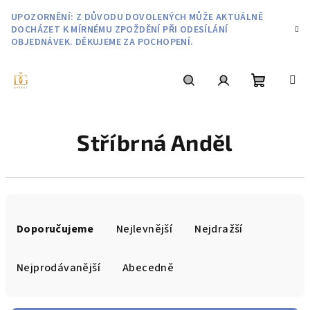
Přejít
UPOZORNĚNÍ: Z DŮVODU DOVOLENÝCH MŮŽE AKTUÁLNĚ
na
DOCHÁZET K MÍRNÉMU ZPOŽDĚNÍ PŘI ODESÍLÁNÍ
obsah
OBJEDNÁVEK. DĚKUJEME ZA POCHOPENÍ.
Nákupní
Hledat
Přihlášení
Stříbrná Anděl
košík
Ř
a
Doporučujeme
Nejlevnější
Nejdražší
z
e
Nejprodávanější
Abecedně
n
í