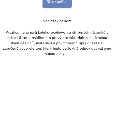
produktu
Do košíku
je
5,0
z
5
5
položek celkem
O
hvězdiček.
v
Prozkoumejte naši kolekci ocelových a stříbrných náramků v
l
délce 18 cm a najděte ten pravý pro vás. Nabízíme širokou
á
škálu designů, materiálů a povrchových úprav, takže si
d
zaručeně vyberete ten, který bude perfektně odpovídat vašemu
a
vkusu a stylu.
c
í
p
r
v
k
y
v
ý
p