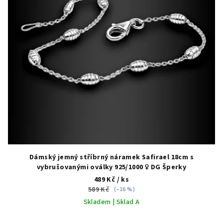
p
r
o
d
u
k
t
ů
Dámský jemný stříbrný náramek Safirael 18cm s
vybrušovanými oválky 925/1000 ♀️ DG Šperky
489 Kč
/ ks
589 Kč
(–16 %)
Skladem | Sklad A