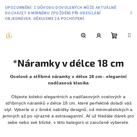
Přejít
UPOZORNĚNÍ: Z DŮVODU DOVOLENÝCH MŮŽE AKTUÁLNĚ
na
DOCHÁZET K MÍRNÉMU ZPOŽDĚNÍ PŘI ODESÍLÁNÍ
obsah
OBJEDNÁVEK. DĚKUJEME ZA POCHOPENÍ.
Nákupní
Hledat
Přihlášení
*Náramky v délce 18 cm
košík
Ocelové a stříbrné náramky v délce 18 cm - elegantní
nadčasová klasika
Objevte kolekci elegantních a nadčasových ocelových a
stříbrných náramků v délce 18 cm, které perfektně doladí váš
styl. Vyberte si z široké nabídky designů, od minimalistických a
jemných až po výrazné a extravagantní. Ať už hledáte dárek pro
sebe nebo své blízké, v této kategorii si zaručeně vyberete.