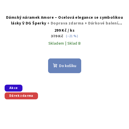
Dámský náramek Amore – Ocelová elegance se symbolikou
lásky ♀️ DG Šperky
+ Doprava zdarma + Dárkové balení
zdarma
299 Kč
/ ks
379 Kč
(–21 %)
Skladem | Sklad B
Průměrné
hodnocení
produktu
Do košíku
je
5,0
z
5
Akce
hvězdiček.
Dárek zdarma