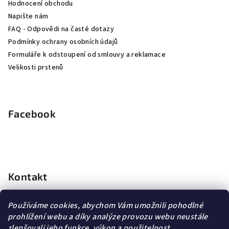
Hodnocení obchodu
Napište nám
FAQ - Odpovědi na časté dotazy
Podmínky ochrany osobních údajů
Formuláře k odstoupení od smlouvy a reklamace
Velikosti prstenů
Facebook
Kontakt
info
@
dopravagratis.cz
Používáme cookies, abychom Vám umožnili pohodlné
+420 603 500 988
prohlížení webu a díky analýze provozu webu neustále
+420 603 500 988
zlepšovali jeho funkce, výkon a použitelnost.