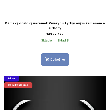
Dámský ocelový náramek Vivaryn s tyrkysovým kamenem a
zirkony
369 Kč
/ ks
Skladem | Sklad B
Do košíku
Akce
Dárek zdarma