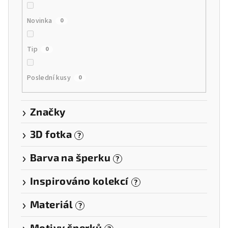
Novinka
0
Tip
0
Poslední kusy
0
Značky
3D fotka
?
Barva na šperku
?
Inspirováno kolekcí
?
Materiál
?
Motivy šperků