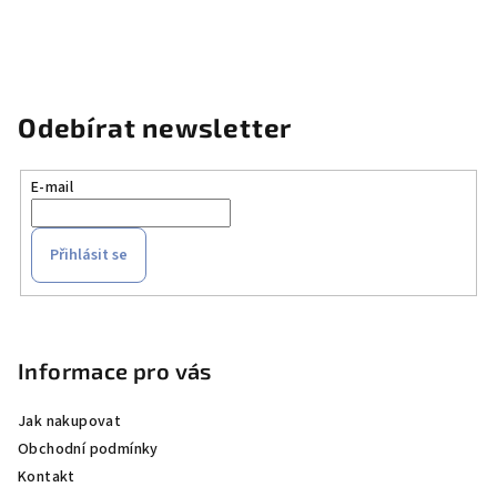
Odebírat newsletter
E-mail
Přihlásit se
Z
á
p
Informace pro vás
a
Jak nakupovat
t
Obchodní podmínky
í
Kontakt