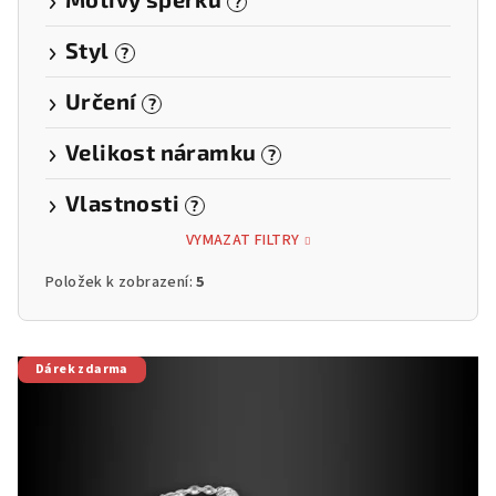
?
Styl
?
Určení
?
Velikost náramku
?
Vlastnosti
?
VYMAZAT FILTRY
Položek k zobrazení:
5
V
Dárek zdarma
ý
p
i
s