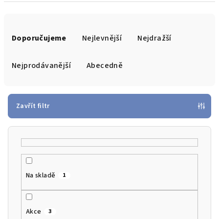
Ř
a
Doporučujeme
Nejlevnější
Nejdražší
z
e
Nejprodávanější
Abecedně
n
í
p
Zavřít filtr
r
o
d
u
k
Na skladě
1
t
ů
Akce
3