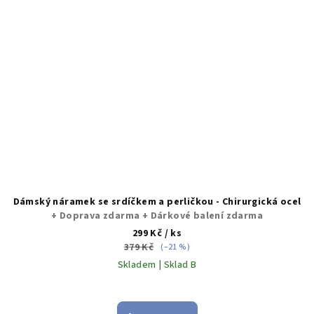
Dámský náramek se srdíčkem a perličkou - Chirurgická ocel
+ Doprava zdarma + Dárkové balení zdarma
299 Kč
/ ks
379 Kč
(–21 %)
Skladem | Sklad B
Průměrné
hodnocení