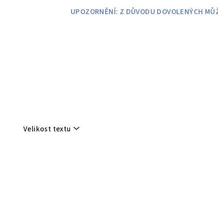
Přejít
UPOZORNĚNÍ: Z DŮVODU DOVOLENÝCH MŮŽE
na
obsah
Velikost textu