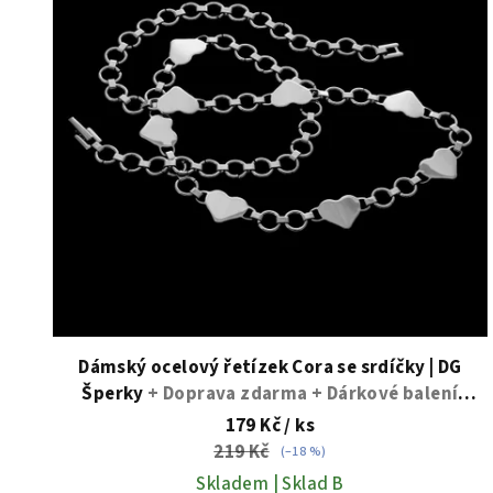
i
s
p
r
o
d
u
k
t
Dámský ocelový řetízek Cora se srdíčky | DG
Šperky
+ Doprava zdarma + Dárkové balení
ů
zdarma
179 Kč
/ ks
219 Kč
(–18 %)
Skladem | Sklad B