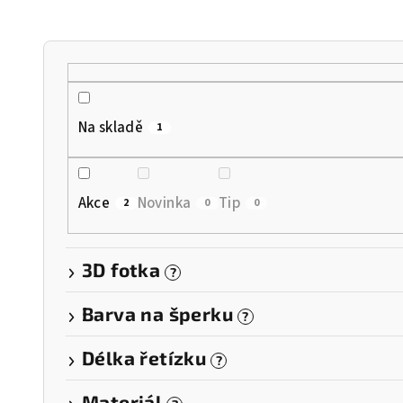
n
í
p
r
Na skladě
1
o
d
Akce
Novinka
Tip
2
0
0
u
k
3D fotka
?
t
Barva na šperku
?
ů
Délka řetízku
?
Materiál