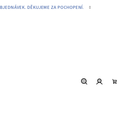
BJEDNÁVEK. DĚKUJEME ZA POCHOPENÍ.
Hledat
Přihlášení
Nákupní
košík