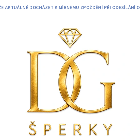
 AKTUÁLNĚ DOCHÁZET K MÍRNÉMU ZPOŽDĚNÍ PŘI ODESÍLÁNÍ O