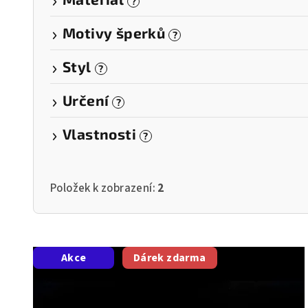
?
Motivy šperků
?
Styl
?
Určení
?
Vlastnosti
?
Položek k zobrazení:
2
V
Akce
Dárek zdarma
ý
p