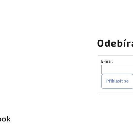
k
y
v
ý
p
Odebír
i
s
E-mail
u
Přihlásit se
ook