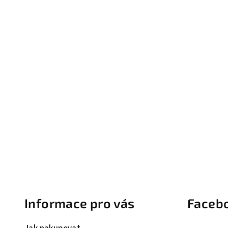
Z
á
Informace pro vás
Faceb
p
a