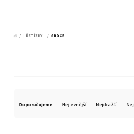
/
| ŘETÍZKY |
/
SRDCE
DOMŮ
Ř
Doporučujeme
Nejlevnější
Nejdražší
Nej
a
z
e