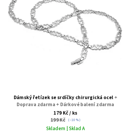
Dámský řetízek se srdíčky chirurgická ocel
+
Doprava zdarma + Dárkové balení zdarma
179 Kč
/ ks
199 Kč
(–10 %)
Skladem | Sklad A