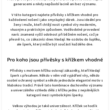
v
generacemi a nikdy nepůsobí lacině ani bez významu.
ý
p
V této kategorii najdete přívěsky s křížkem vhodné pro
i
každodenní nošení i jako smysluplný dárek. Jsou ideální pro
s
ženy i muže, kteří chtějí nosit symbol víry moderním,
u
vkusným a praktickým způsobem. Voděodolné provedení
navíc znamená vyšší odolnost při běžném nošení, což je
přesně to, co zákazníci dnes hledají. Ne ozdobu do šuplíku,
ale šperk, který může být součástí každého dne.
Pro koho jsou přívěsky s křížkem vhodné
Přívěsky s motivem křížku oslovují zákazníky, kteří hledají
šperk s přesahem. Někdo v něm vidí vyjádření víry, někdo
osobní ochranný symbol a někdo jednoduše elegantní motiv s
hlubokou tradicí. Právě tato kombinace duchovního významu
a univerzálního vzhledu dělá z křížku jednu z nejsilnějších
kategorií mezi symbolickými šperky.
Velkou výhodou je také univerzálnost. Křížek se hodí k