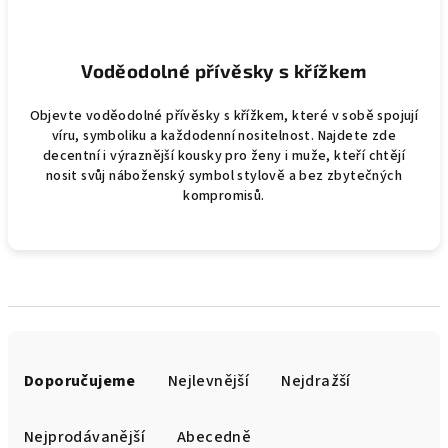
Voděodolné přívěsky s křížkem
Objevte voděodolné přívěsky s křížkem, které v sobě spojují
víru, symboliku a každodenní nositelnost. Najdete zde
decentní i výraznější kousky pro ženy i muže, kteří chtějí
nosit svůj náboženský symbol stylově a bez zbytečných
kompromisů.
Ř
a
Doporučujeme
Nejlevnější
Nejdražší
z
e
Nejprodávanější
Abecedně