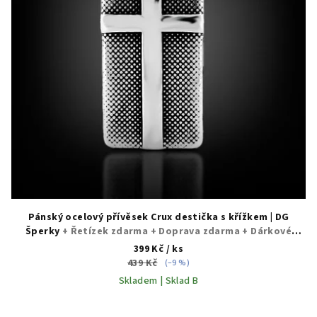
Pánský ocelový přívěsek Crux destička s křížkem | DG
Šperky
+ Řetízek zdarma + Doprava zdarma + Dárkové
balení zdarma
399 Kč
/ ks
439 Kč
(–9 %)
Skladem | Sklad B