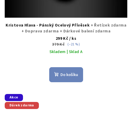
Kristova Hlava - Pánský Ocelový Přívěsek
+ Řetízek zdarma
+ Doprava zdarma + Dárkové balení zdarma
299 Kč
/ ks
379 Kč
(–21 %)
Skladem | Sklad A
Průměrné
hodnocení
produktu
Do košíku
je
5,0
z
5
Akce
hvězdiček.
Dárek zdarma