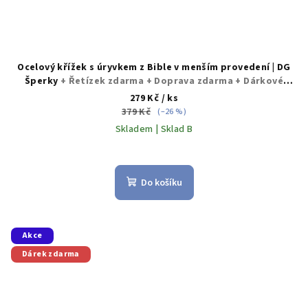
Ocelový křížek s úryvkem z Bible v menším provedení | DG
Šperky
+ Řetízek zdarma + Doprava zdarma + Dárkové
balení zdarma
279 Kč
/ ks
379 Kč
(–26 %)
Skladem | Sklad B
Do košíku
Akce
Dárek zdarma