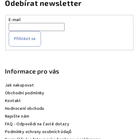
Odebírat newsletter
E-mail
Přihlásit se
Z
á
p
Informace pro vás
a
Jak nakupovat
t
Obchodní podmínky
í
Kontakt
Hodnocení obchodu
Napište nám
FAQ - Odpovědi na časté dotazy
Podmínky ochrany osobních údajů