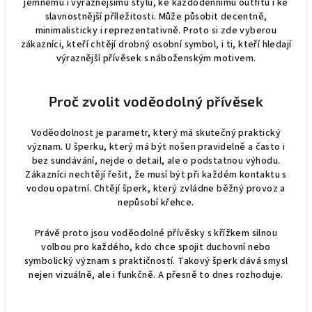
jemnému i výraznějšímu stylu, ke každodennímu outfitu i ke
slavnostnější příležitosti. Může působit decentně,
minimalisticky i reprezentativně. Proto si zde vyberou
zákazníci, kteří chtějí drobný osobní symbol, i ti, kteří hledají
výraznější přívěsek s náboženským motivem.
Proč zvolit voděodolný přívěsek
Voděodolnost je parametr, který má skutečný praktický
význam. U šperku, který má být nošen pravidelně a často i
bez sundávání, nejde o detail, ale o podstatnou výhodu.
Zákazníci nechtějí řešit, že musí být při každém kontaktu s
vodou opatrní. Chtějí šperk, který zvládne běžný provoz a
nepůsobí křehce.
Právě proto jsou voděodolné přívěsky s křížkem silnou
volbou pro každého, kdo chce spojit duchovní nebo
symbolický význam s praktičností. Takový šperk dává smysl
nejen vizuálně, ale i funkčně. A přesně to dnes rozhoduje.