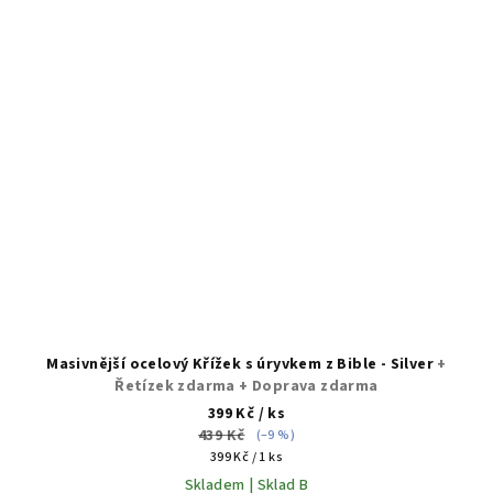
Masivnější ocelový Křížek s úryvkem z Bible - Silver
+
Řetízek zdarma + Doprava zdarma
399 Kč
/ ks
439 Kč
(–9 %)
Měrná
399 Kč / 1 ks
cena:
Skladem | Sklad B