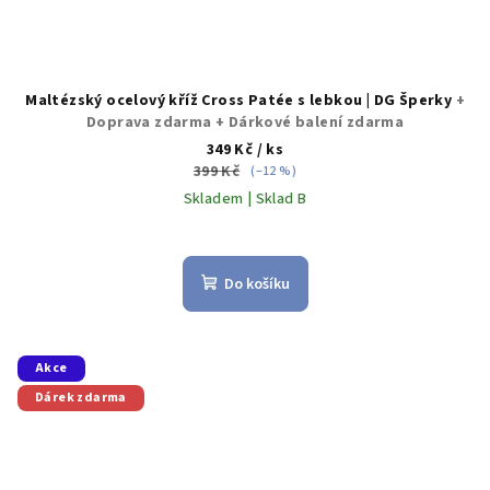
Maltézský ocelový kříž Cross Patée s lebkou | DG Šperky
+
Doprava zdarma + Dárkové balení zdarma
349 Kč
/ ks
399 Kč
(–12 %)
Skladem | Sklad B
Průměrné
hodnocení
produktu
Do košíku
je
5,0
z
5
Akce
hvězdiček.
Dárek zdarma