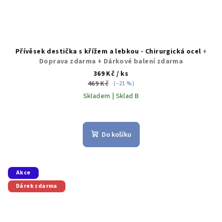
Přívěsek destička s křížem a lebkou - Chirurgická ocel
+
Doprava zdarma + Dárkové balení zdarma
369 Kč
/ ks
469 Kč
(–21 %)
Skladem | Sklad B
Do košíku
Akce
Dárek zdarma