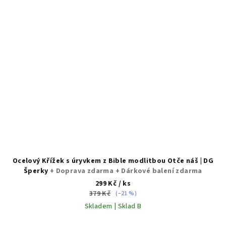
Ocelový Křížek s úryvkem z Bible modlitbou Otče náš | DG
Šperky
+ Doprava zdarma + Dárkové balení zdarma
299 Kč
/ ks
379 Kč
(–21 %)
Skladem | Sklad B
Průměrné