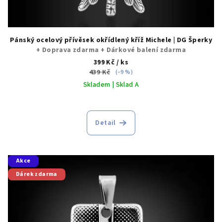
Pánský ocelový přívěsek okřídlený kříž Michele | DG Šperky
+ Doprava zdarma + Dárkové balení zdarma
399 Kč
/ ks
439 Kč
(–9 %)
Skladem | Sklad A
Detail
Akce
Dárek zdarma