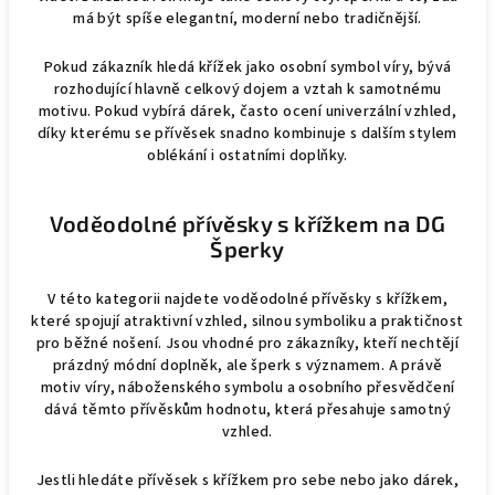
má být spíše elegantní, moderní nebo tradičnější.
Pokud zákazník hledá křížek jako osobní symbol víry, bývá
rozhodující hlavně celkový dojem a vztah k samotnému
motivu. Pokud vybírá dárek, často ocení univerzální vzhled,
díky kterému se přívěsek snadno kombinuje s dalším stylem
oblékání i ostatními doplňky.
Voděodolné přívěsky s křížkem na DG
Šperky
V této kategorii najdete voděodolné přívěsky s křížkem,
které spojují atraktivní vzhled, silnou symboliku a praktičnost
pro běžné nošení. Jsou vhodné pro zákazníky, kteří nechtějí
prázdný módní doplněk, ale šperk s významem. A právě
motiv víry, náboženského symbolu a osobního přesvědčení
dává těmto přívěskům hodnotu, která přesahuje samotný
vzhled.
Jestli hledáte přívěsek s křížkem pro sebe nebo jako dárek,