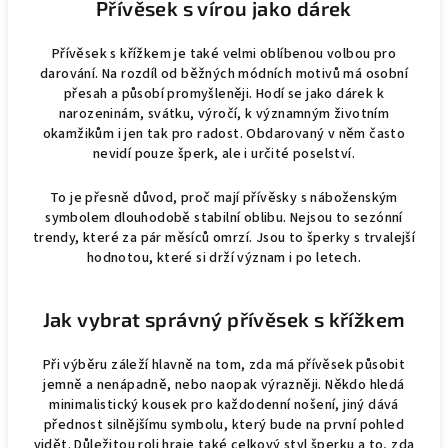
Přívěsek s vírou jako dárek
Přívěsek s křížkem je také velmi oblíbenou volbou pro
darování. Na rozdíl od běžných módních motivů má osobní
přesah a působí promyšleněji. Hodí se jako dárek k
narozeninám, svátku, výročí, k významným životním
okamžikům i jen tak pro radost. Obdarovaný v něm často
nevidí pouze šperk, ale i určité poselství.
To je přesně důvod, proč mají přívěsky s náboženským
symbolem dlouhodobě stabilní oblibu. Nejsou to sezónní
trendy, které za pár měsíců omrzí. Jsou to šperky s trvalejší
hodnotou, které si drží význam i po letech.
Jak vybrat správný přívěsek s křížkem
Při výběru záleží hlavně na tom, zda má přívěsek působit
jemně a nenápadně, nebo naopak výrazněji. Někdo hledá
minimalistický kousek pro každodenní nošení, jiný dává
přednost silnějšímu symbolu, který bude na první pohled
vidět. Důležitou roli hraje také celkový styl šperku a to, zda