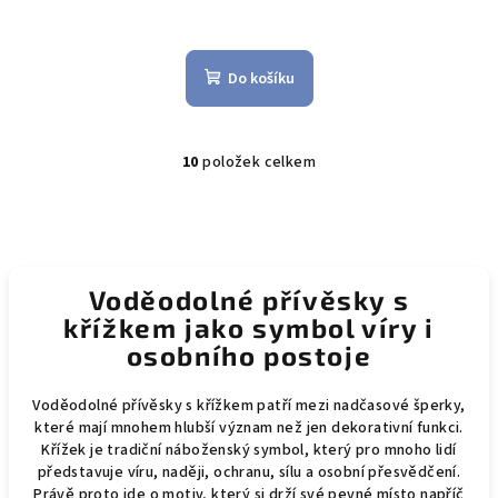
Průměrné
hodnocení
produktu
Do košíku
je
5,0
z
5
10
položek celkem
O
hvězdiček.
v
l
á
d
Voděodolné přívěsky s
a
křížkem jako symbol víry i
c
í
osobního postoje
p
r
Voděodolné přívěsky s křížkem patří mezi nadčasové šperky,
v
které mají mnohem hlubší význam než jen dekorativní funkci.
Křížek je tradiční náboženský symbol, který pro mnoho lidí
k
představuje víru, naději, ochranu, sílu a osobní přesvědčení.
y
Právě proto jde o motiv, který si drží své pevné místo napříč