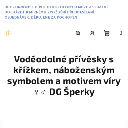
Přejít
UPOZORNĚNÍ: Z DŮVODU DOVOLENÝCH MŮŽE AKTUÁLNĚ
na
DOCHÁZET K MÍRNÉMU ZPOŽDĚNÍ PŘI ODESÍLÁNÍ
obsah
OBJEDNÁVEK. DĚKUJEME ZA POCHOPENÍ.
Nákupní
Hledat
Přihlášení
Voděodolné přívěsky s
košík
křížkem, náboženským
symbolem a motivem víry
♀️♂️ DG Šperky