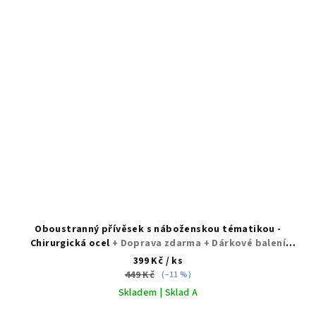
Oboustranný přívěsek s náboženskou tématikou -
Chirurgická ocel
+ Doprava zdarma + Dárkové balení
zdarma
399 Kč
/ ks
449 Kč
(–11 %)
Skladem | Sklad A
Průměrné