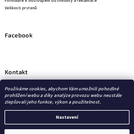
Formuláře k odstoupení od smlouvy a reklamace
Velikosti prstenů
Facebook
Kontakt
info
@
dopravagratis.cz
Používáme cookies, abychom Vám umožnili pohodlné
+420 603 500 988
prohlížení webu a díky analýze provozu webu neustále
+420 603 500 988
zlepšovali jeho funkce, výkon a použitelnost.
Nastavení
Copyright 2026
DG Šperky
. Všechna práva vyhrazena.