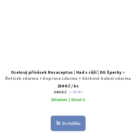
Ocelový přívěsek Rosaceptus | Had s růží | DG Šperky
+
Řetízek zdarma + Doprava zdarma + Dárkové balení zdarma
259 Kč
/ ks
349 Kč
(–25 %)
Skladem | Sklad A
Průměrné
hodnocení
produktu
Do košíku
je
5,0