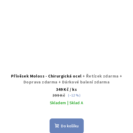
Přívěsek Moloss - Chirurgická ocel
+ Řetízek zdarma +
Doprava zdarma + Dárkové balení zdarma
349 Kč
/ ks
399 Kč
(–12 %)
Skladem | Sklad A
Průměrné
hodnocení
produktu
Do košíku
je