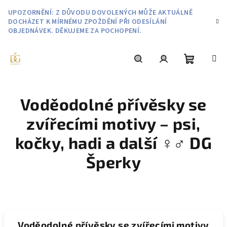
Přejít
UPOZORNĚNÍ: Z DŮVODU DOVOLENÝCH MŮŽE AKTUÁLNĚ
na
DOCHÁZET K MÍRNÉMU ZPOŽDĚNÍ PŘI ODESÍLÁNÍ
obsah
OBJEDNÁVEK. DĚKUJEME ZA POCHOPENÍ.
Nákupní
Hledat
Přihlášení
Voděodolné přívěsky se
košík
zvířecími motivy – psi,
kočky, hadi a další ♀️♂️ DG
Šperky
Voděodolné přívěsky se zvířecími motivy