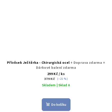
Přívěsek Ještěrka - Chirurgická ocel
+ Doprava zdarma +
Dárkové balení zdarma
299 Kč
/ ks
379 Kč
(–21 %)
Skladem | Sklad A
Do košíku