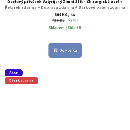
Ocelový přívěsek Valyrijský Zimní Štít - Chirurgická ocel
+
Řetízek zdarma + Doprava zdarma + Dárkové balení zdarma
399 Kč
/ ks
439 Kč
(–9 %)
Skladem | Sklad B
Do košíku
Akce
Dárek zdarma