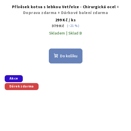
Přívěsek kotva s lebkou Vetřelce - Chirurgická ocel
+
Doprava zdarma + Dárkové balení zdarma
299 Kč
/ ks
379 Kč
(–21 %)
Skladem | Sklad B
Průměrné
hodnocení
produktu
Do košíku
je
5,0
z
5
Akce
hvězdiček.
Dárek zdarma