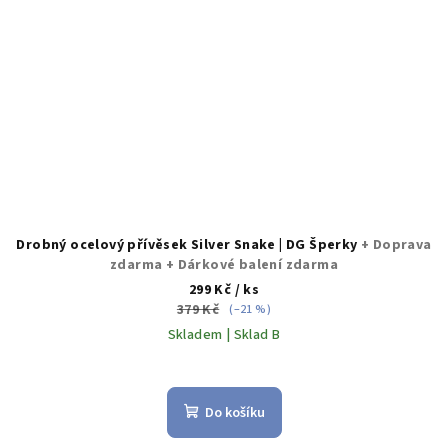
Drobný ocelový přívěsek Silver Snake | DG Šperky
+ Doprava
zdarma + Dárkové balení zdarma
299 Kč
/ ks
379 Kč
(–21 %)
Skladem | Sklad B
Průměrné
hodnocení
produktu
Do košíku
je
5,0