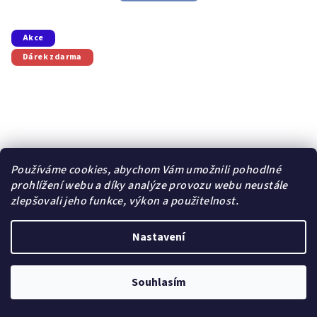
5,0
z
5
Akce
hvězdiček.
Dárek zdarma
Používáme cookies, abychom Vám umožnili pohodlné
prohlížení webu a díky analýze provozu webu neustále
zlepšovali jeho funkce, výkon a použitelnost.
Nastavení
Souhlasím