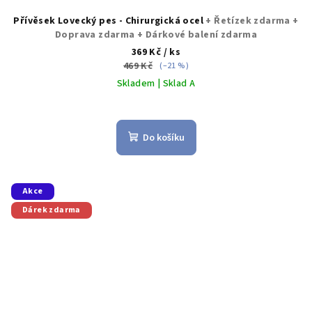
Přívěsek Lovecký pes - Chirurgická ocel
+ Řetízek zdarma +
Doprava zdarma + Dárkové balení zdarma
369 Kč
/ ks
469 Kč
(–21 %)
Skladem | Sklad A
Do košíku
Akce
Dárek zdarma