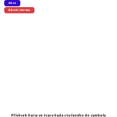
Akce
Dárek zdarma
Přívěsek Ouria ve tvaru hada stočeného do symbolu