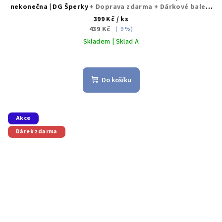
nekonečna | DG Šperky
+ Doprava zdarma + Dárkové balení
zdarma
399 Kč
/ ks
439 Kč
(–9 %)
Skladem | Sklad A
Do košíku
Akce
Dárek zdarma