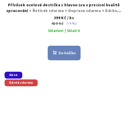
Přívěsek ocelová destička s hlavou Lva v precizní kvalitě
zpracování
+ Řetízek zdarma + Doprava zdarma + Dárkové
balení zdarma
399 Kč
/ ks
439 Kč
(–9 %)
Skladem | Sklad A
Průměrné
hodnocení
produktu
Do košíku
je
4,5
z
5
Akce
hvězdiček.
Dárek zdarma