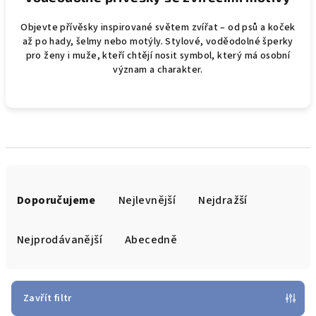
Objevte přívěsky inspirované světem zvířat – od psů a koček
až po hady, šelmy nebo motýly. Stylové, voděodolné šperky
pro ženy i muže, kteří chtějí nosit symbol, který má osobní
význam a charakter.
Ř
a
Doporučujeme
Nejlevnější
Nejdražší
z
e
Nejprodávanější
Abecedně
n
í
p
Zavřít filtr