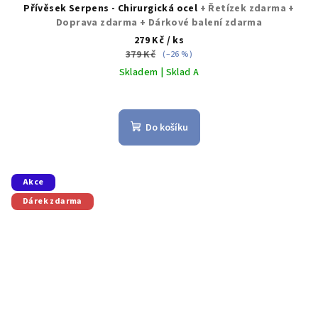
Přívěsek Serpens - Chirurgická ocel
+ Řetízek zdarma +
Doprava zdarma + Dárkové balení zdarma
279 Kč
/ ks
379 Kč
(–26 %)
Skladem | Sklad A
Průměrné
hodnocení
produktu
Do košíku
je
5,0
z
5
Akce
hvězdiček.
Dárek zdarma