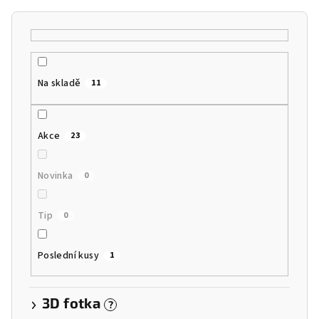
r
o
d
u
k
Na skladě
11
t
ů
Akce
23
Novinka
0
Tip
0
Poslední kusy
1
3D fotka
?