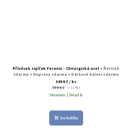
Přívěsek zajíček Feronix - Chirurgická ocel
+ Řetízek
zdarma + Doprava zdarma + Dárkové balení zdarma
349 Kč
/ ks
399 Kč
(–12 %)
Skladem | Sklad B
Do košíku