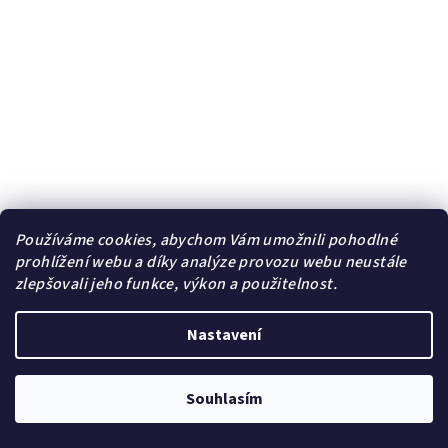
Používáme cookies, abychom Vám umožnili pohodlné
prohlížení webu a díky analýze provozu webu neustále
zlepšovali jeho funkce, výkon a použitelnost.
Nastavení
Přívěsek zajíček Feronix - Chirurgická ocel
+ Řetízek
zdarma + Doprava zdarma + Dárkové balení zdarma
Souhlasím
349 Kč
/ ks
399 Kč
(–12 %)
Skladem | Sklad B