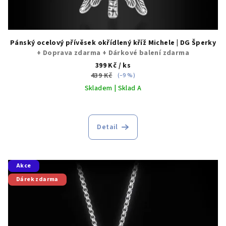
Pánský ocelový přívěsek okřídlený kříž Michele | DG Šperky
+ Doprava zdarma + Dárkové balení zdarma
399 Kč
/ ks
439 Kč
(–9 %)
Skladem | Sklad A
Detail
Akce
Dárek zdarma