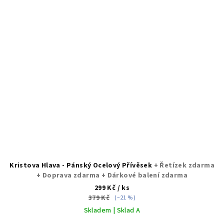
Kristova Hlava - Pánský Ocelový Přívěsek
+ Řetízek zdarma
+ Doprava zdarma + Dárkové balení zdarma
299 Kč
/ ks
379 Kč
(–21 %)
Skladem | Sklad A