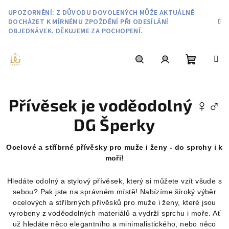
Přejít
UPOZORNĚNÍ: Z DŮVODU DOVOLENÝCH MŮŽE AKTUÁLNĚ
na
DOCHÁZET K MÍRNÉMU ZPOŽDĚNÍ PŘI ODESÍLÁNÍ
obsah
OBJEDNÁVEK. DĚKUJEME ZA POCHOPENÍ.
Nákupní
Hledat
Přihlášení
Přívěsek je voděodolný ♀️♂️
košík
DG Šperky
Ocelové a stříbrné přívěsky pro muže i ženy - do sprchy i k
moři!
Hledáte odolný a stylový přívěsek, který si můžete vzít všude s
sebou? Pak jste na správném místě! Nabízíme široký výběr
ocelových a stříbrných přívěsků pro muže i ženy, které jsou
vyrobeny z voděodolných materiálů a vydrží sprchu i moře. Ať
už hledáte něco elegantního a minimalistického, nebo něco