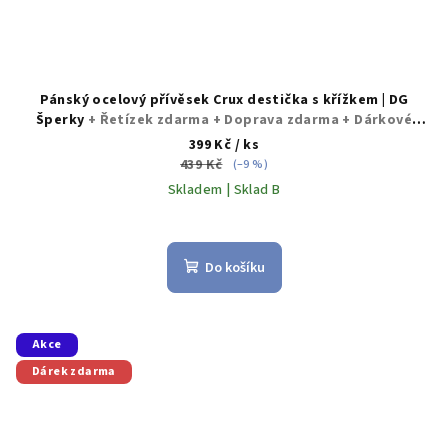
Pánský ocelový přívěsek Crux destička s křížkem | DG
Šperky
+ Řetízek zdarma + Doprava zdarma + Dárkové
balení zdarma
399 Kč
/ ks
439 Kč
(–9 %)
Skladem | Sklad B
Do košíku
Akce
Dárek zdarma