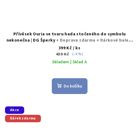
Přívěsek Ouria ve tvaru hada stočeného do symbolu
nekonečna | DG Šperky
+ Doprava zdarma + Dárkové balení
zdarma
399 Kč
/ ks
439 Kč
(–9 %)
Skladem | Sklad A
Do košíku
Akce
Dárek zdarma