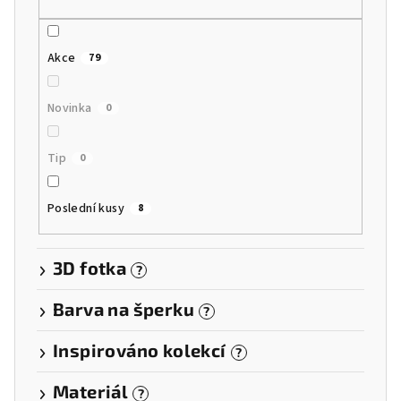
t
ů
Akce
79
Novinka
0
Tip
0
Poslední kusy
8
3D fotka
?
Barva na šperku
?
Inspirováno kolekcí
?
Materiál
?