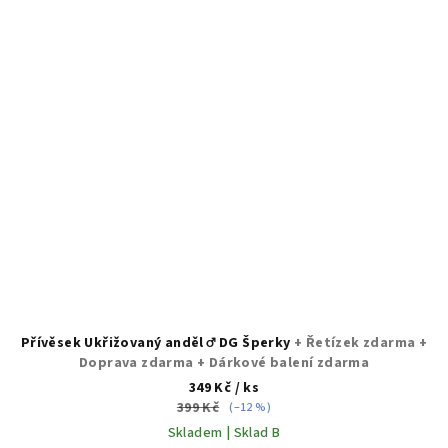
Přívěsek Ukřižovaný anděl ♂️ DG Šperky
+ Řetízek zdarma +
Doprava zdarma + Dárkové balení zdarma
349 Kč
/ ks
399 Kč
(–12 %)
Skladem | Sklad B