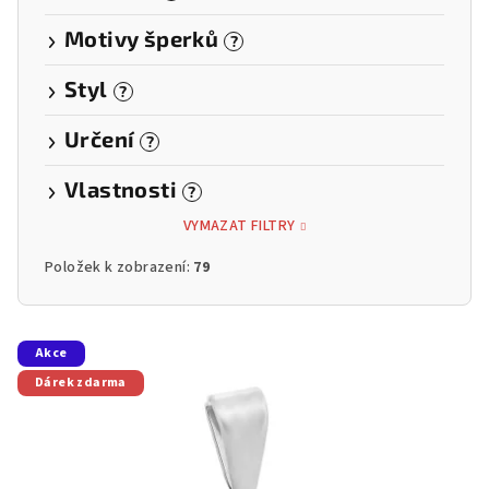
Motivy šperků
?
Styl
?
Určení
?
Vlastnosti
?
VYMAZAT FILTRY
Položek k zobrazení:
79
V
Akce
ý
Dárek zdarma
p
i
s