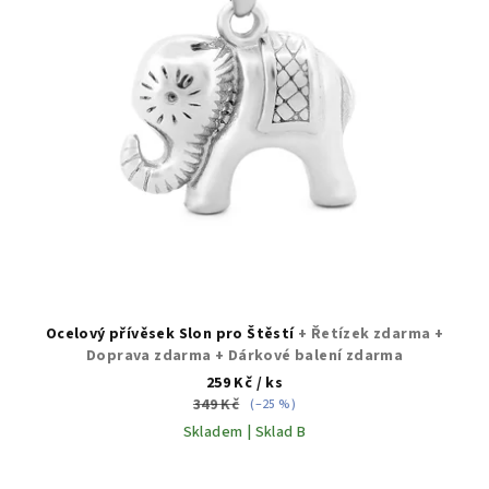
p
r
o
d
u
k
t
ů
Ocelový přívěsek Slon pro Štěstí
+ Řetízek zdarma +
Doprava zdarma + Dárkové balení zdarma
259 Kč
/ ks
349 Kč
(–25 %)
Skladem | Sklad B
Průměrné