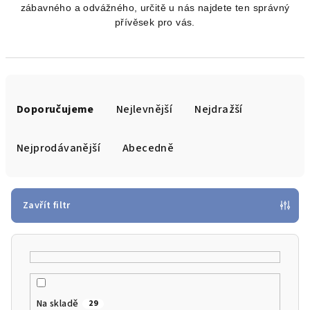
zábavného a odvážného, ​​určitě u nás najdete ten správný
přívěsek pro vás.
Ř
a
Doporučujeme
Nejlevnější
Nejdražší
z
e
Nejprodávanější
Abecedně
n
í
p
Zavřít filtr
r
o
d
u
k
Na skladě
29