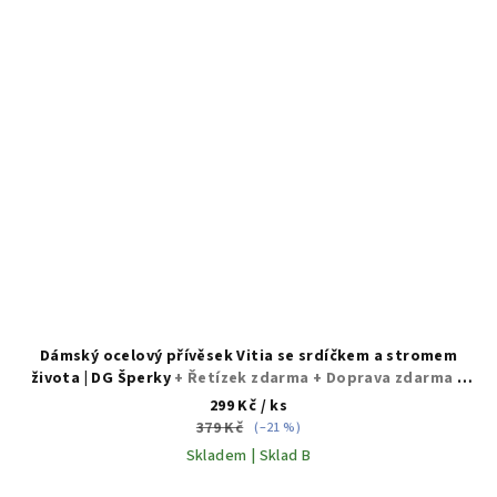
Dámský ocelový přívěsek Vitia se srdíčkem a stromem
života | DG Šperky
+ Řetízek zdarma + Doprava zdarma +
Dárkové balení zdarma
299 Kč
/ ks
379 Kč
(–21 %)
Skladem | Sklad B