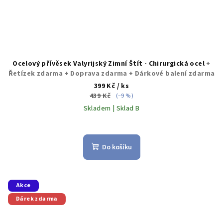
Ocelový přívěsek Valyrijský Zimní Štít - Chirurgická ocel
+
Řetízek zdarma + Doprava zdarma + Dárkové balení zdarma
399 Kč
/ ks
439 Kč
(–9 %)
Skladem | Sklad B
Do košíku
Akce
Dárek zdarma