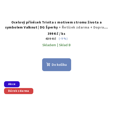
Ocelový přívěsek Trivita s motivem stromu života a
symbolem Valknut | DG Šperky
+ Řetízek zdarma + Doprava
zdarma + Dárkové balení zdarma
399 Kč
/ ks
439 Kč
(–9 %)
Skladem | Sklad B
Do košíku
Akce
Dárek zdarma