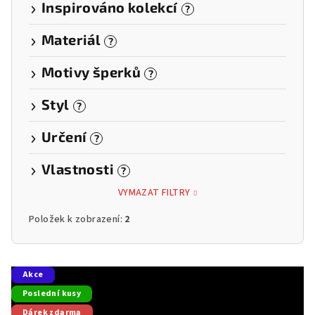
Inspirováno kolekcí
?
Materiál
?
Motivy šperků
?
Styl
?
Určení
?
Vlastnosti
?
VYMAZAT FILTRY
Položek k zobrazení:
2
V
Akce
ý
Poslední kusy
p
Dárek zdarma