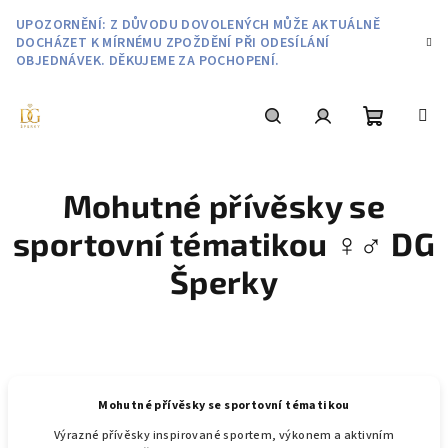
Přejít
UPOZORNĚNÍ: Z DŮVODU DOVOLENÝCH MŮŽE AKTUÁLNĚ
na
DOCHÁZET K MÍRNÉMU ZPOŽDĚNÍ PŘI ODESÍLÁNÍ
obsah
OBJEDNÁVEK. DĚKUJEME ZA POCHOPENÍ.
Nákupní
Hledat
Přihlášení
Mohutné přívěsky se
košík
sportovní tématikou ♀️♂️ DG
Šperky
Mohutné přívěsky se sportovní tématikou
Výrazné přívěsky inspirované sportem, výkonem a aktivním