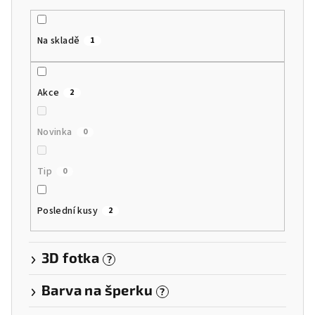
u
k
Na skladě
1
t
ů
Akce
2
Novinka
0
Tip
0
Poslední kusy
2
3D fotka
?
Barva na šperku
?