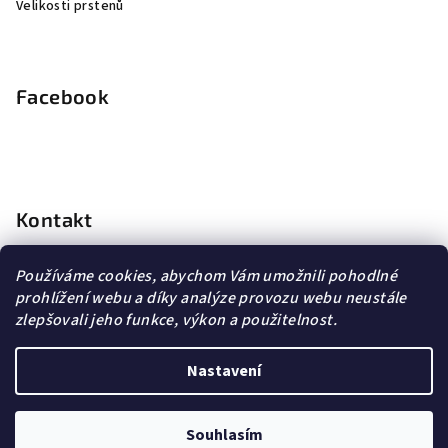
Velikosti prstenů
Facebook
Kontakt
info
@
dopravagratis.cz
Používáme cookies, abychom Vám umožnili pohodlné
+420 603 500 988
prohlížení webu a díky analýze provozu webu neustále
+420 603 500 988
zlepšovali jeho funkce, výkon a použitelnost.
Nastavení
Copyright 2026
DG Šperky
. Všechna práva vyhrazena.
Souhlasím