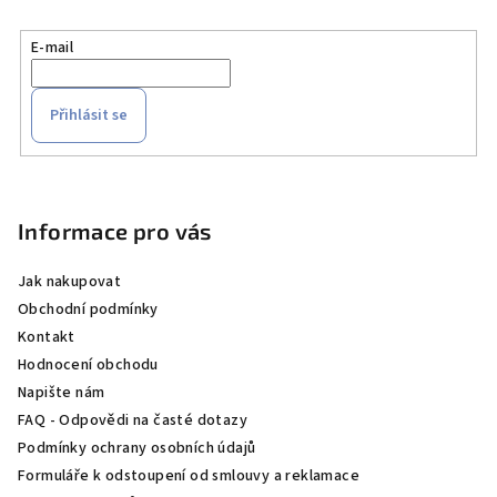
E-mail
Přihlásit se
Z
á
p
Informace pro vás
a
Jak nakupovat
t
Obchodní podmínky
í
Kontakt
Hodnocení obchodu
Napište nám
FAQ - Odpovědi na časté dotazy
Podmínky ochrany osobních údajů
Formuláře k odstoupení od smlouvy a reklamace