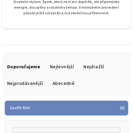
životním stylem. Šperk, který není jen doplněk, ale připomínka
energie, disciplíny a vlastního tempa. V mohutném provedení
působí ještě výrazněji a má skutečnou přítomnost.
Ř
a
Doporučujeme
Nejlevnější
Nejdražší
z
e
Nejprodávanější
Abecedně
n
í
p
Zavřít filtr
r
o
d