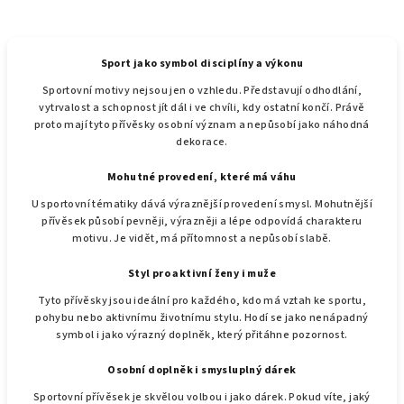
l
á
d
a
Sport jako symbol disciplíny a výkonu
c
Sportovní motivy nejsou jen o vzhledu. Představují odhodlání,
í
vytrvalost a schopnost jít dál i ve chvíli, kdy ostatní končí. Právě
p
proto mají tyto přívěsky osobní význam a nepůsobí jako náhodná
dekorace.
r
v
Mohutné provedení, které má váhu
k
U sportovní tématiky dává výraznější provedení smysl. Mohutnější
y
přívěsek působí pevněji, výrazněji a lépe odpovídá charakteru
v
motivu. Je vidět, má přítomnost a nepůsobí slabě.
ý
p
Styl pro aktivní ženy i muže
i
Tyto přívěsky jsou ideální pro každého, kdo má vztah ke sportu,
s
pohybu nebo aktivnímu životnímu stylu. Hodí se jako nenápadný
u
symbol i jako výrazný doplněk, který přitáhne pozornost.
Osobní doplněk i smysluplný dárek
Sportovní přívěsek je skvělou volbou i jako dárek. Pokud víte, jaký