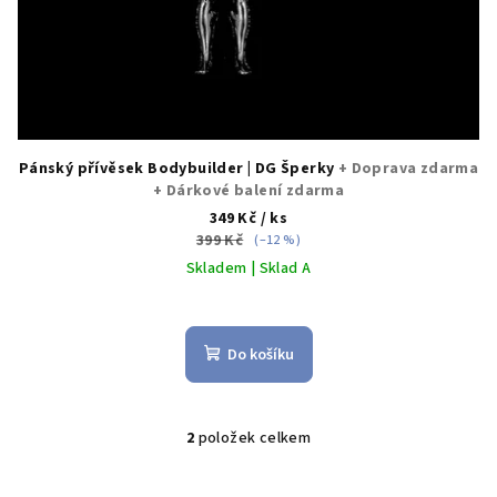
Pánský přívěsek Bodybuilder | DG Šperky
+ Doprava zdarma
+ Dárkové balení zdarma
349 Kč
/ ks
399 Kč
(–12 %)
Skladem | Sklad A
Do košíku
2
položek celkem
O
v