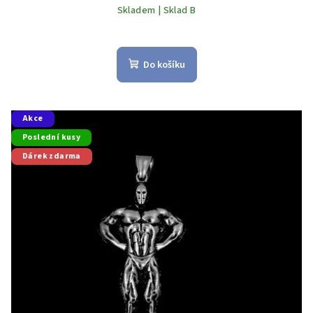
Skladem | Sklad B
Do košíku
Akce
Poslední kusy
Dárek zdarma