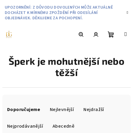
Přejít
UPOZORNĚNÍ: Z DŮVODU DOVOLENÝCH MŮŽE AKTUÁLNĚ
na
DOCHÁZET K MÍRNÉMU ZPOŽDĚNÍ PŘI ODESÍLÁNÍ
obsah
OBJEDNÁVEK. DĚKUJEME ZA POCHOPENÍ.
Nákupní
Hledat
Přihlášení
Šperk je mohutnější nebo
košík
těžší
Ř
a
Doporučujeme
Nejlevnější
Nejdražší
z
e
Nejprodávanější
Abecedně