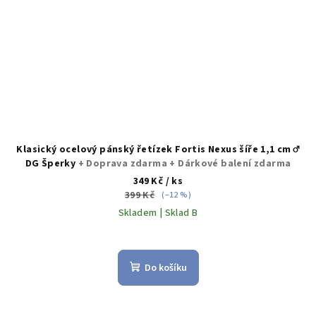
Klasický ocelový pánský řetízek Fortis Nexus šíře 1,1 cm ♂️
DG Šperky
+ Doprava zdarma + Dárkové balení zdarma
349 Kč
/ ks
399 Kč
(–12 %)
Skladem | Sklad B
Průměrné
hodnocení
produktu
Do košíku
je
5,0
z