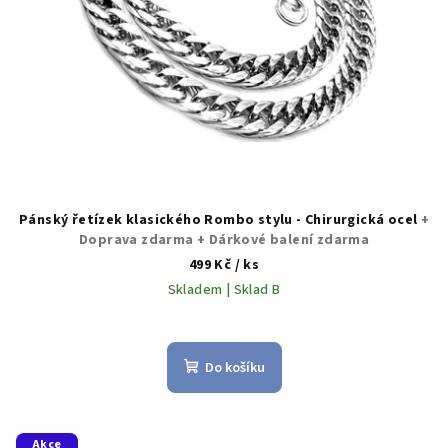
Pánský řetízek klasického Rombo stylu - Chirurgická ocel
+
Doprava zdarma + Dárkové balení zdarma
499 Kč
/ ks
Skladem | Sklad B
Průměrné
hodnocení
produktu
Do košíku
je
5,0
z
5
Akce