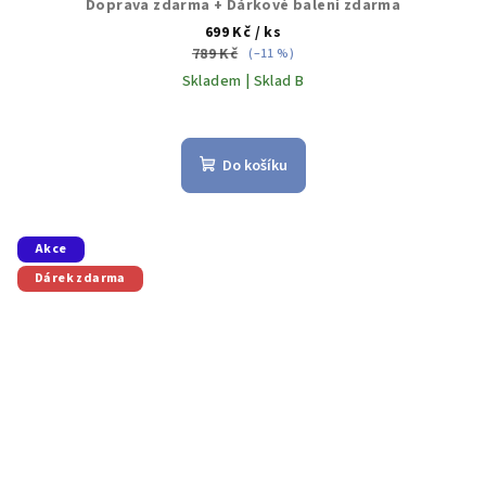
Doprava zdarma + Dárkové balení zdarma
699 Kč
/ ks
789 Kč
(–11 %)
Skladem | Sklad B
Průměrné
hodnocení
produktu
Do košíku
je
4,8
z
5
Akce
hvězdiček.
Dárek zdarma