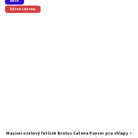
5
Akce
hvězdiček.
Dárek zdarma
Masivní ocelový řetízek Brutus Catena Pancer pro chlapy
+