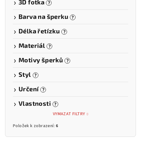
3D fotka
?
Barva na šperku
?
Délka řetízku
?
Materiál
?
Motivy šperků
?
Styl
?
Určení
?
Vlastnosti
?
VYMAZAT FILTRY
Položek k zobrazení:
6