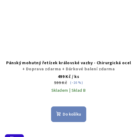
Pánský mohutný řetízek královské vazby - Chirurgická ocel
+ Doprava zdarma + Dárkové balení zdarma
499 Kč
/ ks
599 Kč
(–16 %)
Skladem | Sklad B
Průměrné
hodnocení
produktu
Do košíku
je
5,0
z