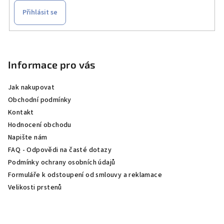
Přihlásit se
Z
á
p
Informace pro vás
a
Jak nakupovat
t
Obchodní podmínky
í
Kontakt
Hodnocení obchodu
Napište nám
FAQ - Odpovědi na časté dotazy
Podmínky ochrany osobních údajů
Formuláře k odstoupení od smlouvy a reklamace
Velikosti prstenů