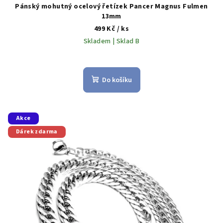
Pánský mohutný ocelový řetízek Pancer Magnus Fulmen
13mm
499 Kč
/ ks
Skladem | Sklad B
Průměrné
hodnocení
produktu
Do košíku
je
5,0
z
5
Akce
hvězdiček.
Dárek zdarma