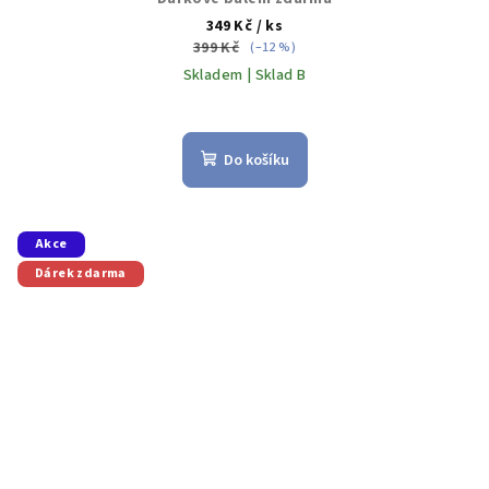
349 Kč
/ ks
399 Kč
(–12 %)
Skladem | Sklad B
Do košíku
Akce
Dárek zdarma