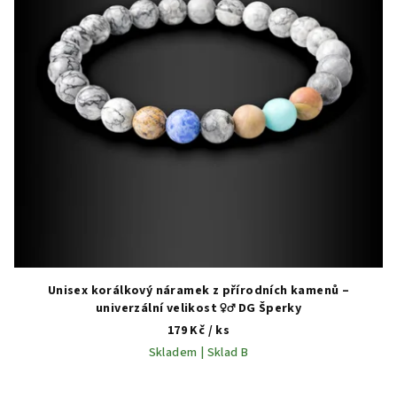
Unisex korálkový náramek z přírodních kamenů –
univerzální velikost ♀️♂️ DG Šperky
179 Kč
/ ks
Skladem | Sklad B