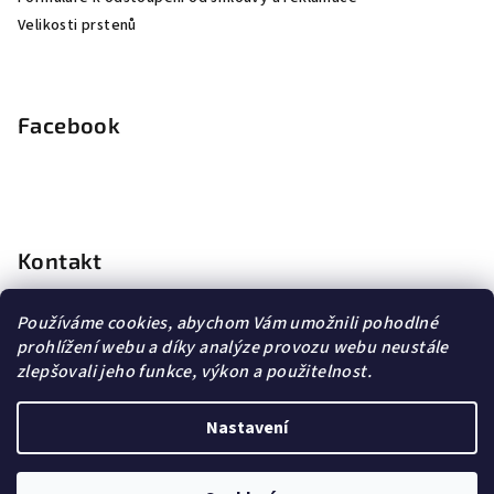
Velikosti prstenů
Facebook
Kontakt
info
@
dopravagratis.cz
Používáme cookies, abychom Vám umožnili pohodlné
+420 603 500 988
prohlížení webu a díky analýze provozu webu neustále
+420 603 500 988
zlepšovali jeho funkce, výkon a použitelnost.
Nastavení
Copyright 2026
DG Šperky
. Všechna práva vyhrazena.