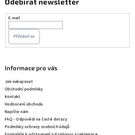
Odebírat newsletter
E-mail
Přihlásit se
Z
á
p
Informace pro vás
a
Jak nakupovat
t
Obchodní podmínky
í
Kontakt
Hodnocení obchodu
Napište nám
FAQ - Odpovědi na časté dotazy
Podmínky ochrany osobních údajů
Formuláře k odstoupení od smlouvy a reklamace