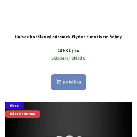
ů
Unisex korálkový náramek Elydor s motivem šelmy
189 Kč
/ ks
Skladem | Sklad B
Do košíku
Akce
Dárek zdarma