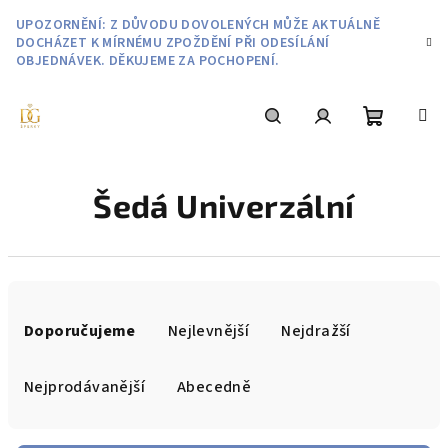
Přejít
UPOZORNĚNÍ: Z DŮVODU DOVOLENÝCH MŮŽE AKTUÁLNĚ
na
DOCHÁZET K MÍRNÉMU ZPOŽDĚNÍ PŘI ODESÍLÁNÍ
obsah
OBJEDNÁVEK. DĚKUJEME ZA POCHOPENÍ.
Nákupní
Hledat
Přihlášení
Šedá Univerzální
košík
Ř
a
Doporučujeme
Nejlevnější
Nejdražší
z
e
Nejprodávanější
Abecedně
n
í