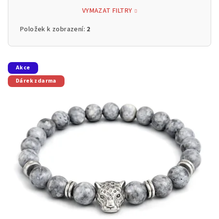
VYMAZAT FILTRY
Položek k zobrazení:
2
V
Akce
ý
Dárek zdarma
p
i
s
p
r
o
d
u
k
t