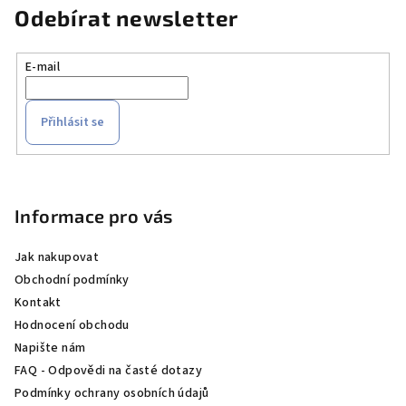
Odebírat newsletter
E-mail
Přihlásit se
Z
á
p
Informace pro vás
a
Jak nakupovat
t
Obchodní podmínky
í
Kontakt
Hodnocení obchodu
Napište nám
FAQ - Odpovědi na časté dotazy
Podmínky ochrany osobních údajů