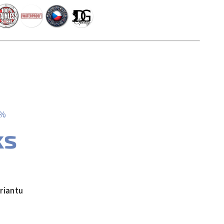
 %
ks
riantu