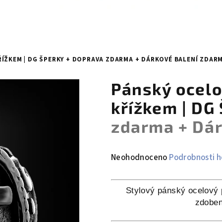
ÍŽKEM | DG ŠPERKY
+ DOPRAVA ZDARMA + DÁRKOVÉ BALENÍ ZDAR
Pánský ocelo
křížkem | DG
zdarma + Dár
Průměrné
Neohodnoceno
Podrobnosti 
hodnocení
produktu
Stylový pánský ocelový 
je
zdoben
0,0
z