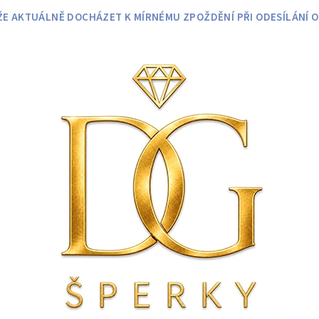
 AKTUÁLNĚ DOCHÁZET K MÍRNÉMU ZPOŽDĚNÍ PŘI ODESÍLÁNÍ O