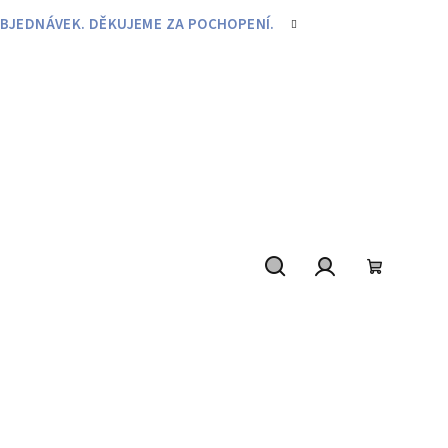
BJEDNÁVEK. DĚKUJEME ZA POCHOPENÍ.
Hledat
Přihlášení
Nákupní
košík