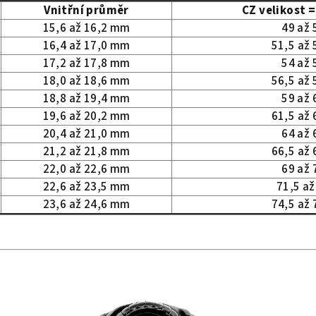
Vnitřní průměr
CZ velikost 
15,6 až 16,2 mm
49 až
16,4 až 17,0 mm
51,5 až
17,2 až 17,8 mm
54 až
18,0 až 18,6 mm
56,5 až
18,8 až 19,4 mm
59 až
19,6 až 20,2 mm
61,5 až
20,4 až 21,0 mm
64 až
21,2 až 21,8 mm
66,5 až
22,0 až 22,6 mm
69 až
22,6 až 23,5 mm
71,5 a
23,6 až 24,6 mm
74,5 až