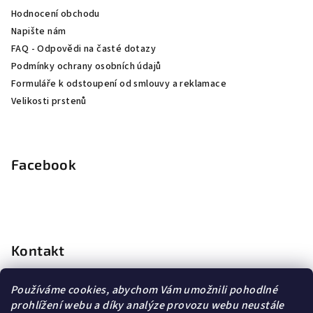
Hodnocení obchodu
Napište nám
FAQ - Odpovědi na časté dotazy
Podmínky ochrany osobních údajů
Formuláře k odstoupení od smlouvy a reklamace
Velikosti prstenů
Facebook
Kontakt
info
@
dopravagratis.cz
Používáme cookies, abychom Vám umožnili pohodlné
+420 603 500 988
prohlížení webu a díky analýze provozu webu neustále
+420 603 500 988