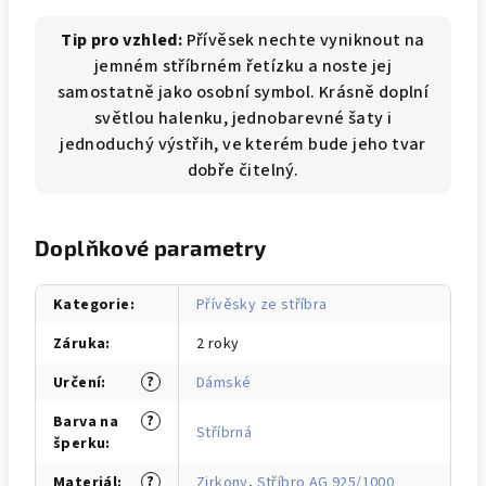
Tip pro vzhled:
Přívěsek nechte vyniknout na
jemném stříbrném řetízku a noste jej
samostatně jako osobní symbol. Krásně doplní
světlou halenku, jednobarevné šaty i
jednoduchý výstřih, ve kterém bude jeho tvar
dobře čitelný.
Doplňkové parametry
Kategorie
:
Přívěsky ze stříbra
Záruka
:
2 roky
?
Určení
:
Dámské
?
Barva na
Stříbrná
šperku
:
?
Materiál
:
Zirkony
,
Stříbro AG 925/1000