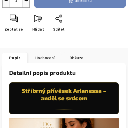
−
+
Do košíku
Zeptat se
Hlídat
Sdílet
Popis
Hodnocení
Diskuze
Detailní popis produktu
Stříbrný přívěsek Arianessa –
anděl se srdcem