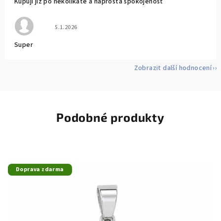
Kupuji již po několikáté a naprostá spokojenost
Hodnocení obchodu je 5 z 5 hvězdiček.
5.1.2026
Super
Zobrazit další hodnocení
Podobné produkty
Doprava zdarma