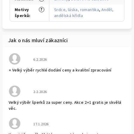
?
Motivy
Srdce, láska, romantika
,
Anděl,
šperků
:
andělská křídla
Hodnocení obchodu je 5 z 5 hvězdiček.
6.2.2026
+ Velký výběr rychlé dodání ceny a kvalitní zpracování
Hodnocení obchodu je 5 z 5 hvězdiček.
2.2.2026
Velký výběr šperků za super ceny. Akce 2+1 gratis je skvělá
věc.
Hodnocení obchodu je 5 z 5 hvězdiček.
17.1.2026