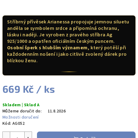
R
Stříbrný přívěsek Arianessa propojuje jemnou siluetu
M
anděla se symbolem srdce a připomíná ochranu,
lásku i naději. Je vyroben z pravého stříbra Ag
A
925/1000 a opatřen oficiálním českým puncem.
Osobní šperk s hlubším významem
, který potěší při
každodenním nošení i jako citlivě zvolený dárek pro
blízkou ženu.
669 Kč
/ ks
Měrná
Skladem | Sklad A
cena:
Můžeme doručit do:
11.8.2026
Možnosti doručení
Kód:
AG052