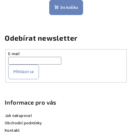
Do košíku
Odebírat newsletter
E-mail
Přihlásit se
Z
á
p
Informace pro vás
a
Jak nakupovat
t
Obchodní podmínky
í
Kontakt