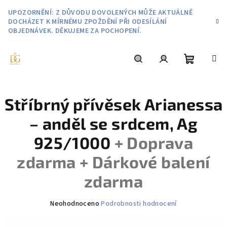
Přejít
UPOZORNĚNÍ: Z DŮVODU DOVOLENÝCH MŮŽE AKTUÁLNĚ
na
DOCHÁZET K MÍRNÉMU ZPOŽDĚNÍ PŘI ODESÍLÁNÍ
obsah
OBJEDNÁVEK. DĚKUJEME ZA POCHOPENÍ.
Nákupní
Hledat
Přihlášení
Stříbrný přívěsek Arianessa
košík
– anděl se srdcem, Ag
925/1000
+ Doprava
zdarma + Dárkové balení
zdarma
Průměrné
Neohodnoceno
Podrobnosti hodnocení
hodnocení
produktu