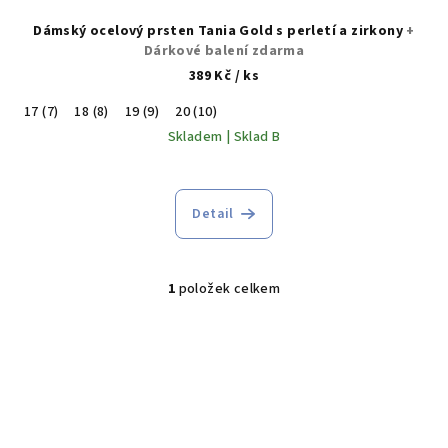
Dámský ocelový prsten Tania Gold s perletí a zirkony
+
Dárkové balení zdarma
389 Kč
/ ks
17 (7)
18 (8)
19 (9)
20 (10)
Skladem | Sklad B
Detail
1
položek celkem
O
v
l
á
d
a
c