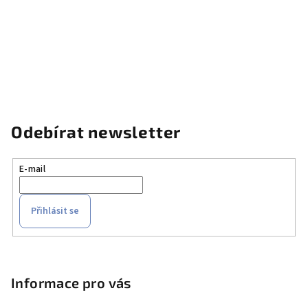
Odebírat newsletter
E-mail
Přihlásit se
Z
á
p
Informace pro vás
a