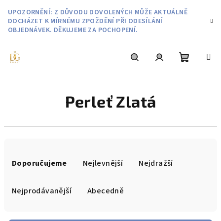
Přejít
UPOZORNĚNÍ: Z DŮVODU DOVOLENÝCH MŮŽE AKTUÁLNĚ
na
DOCHÁZET K MÍRNÉMU ZPOŽDĚNÍ PŘI ODESÍLÁNÍ
obsah
OBJEDNÁVEK. DĚKUJEME ZA POCHOPENÍ.
Nákupní
Hledat
Přihlášení
Perleť Zlatá
košík
Ř
a
Doporučujeme
Nejlevnější
Nejdražší
z
e
Nejprodávanější
Abecedně
n
í