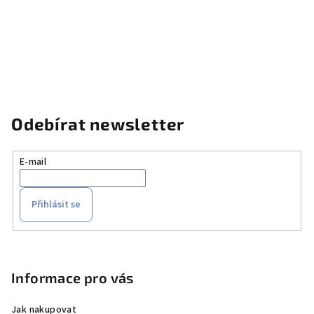
Odebírat newsletter
E-mail
Přihlásit se
Z
á
p
Informace pro vás
a
Jak nakupovat