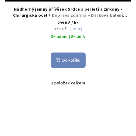
Nádherný jemný přívěsek Srdce s perletí a zirkony -
Chirurgická ocel
+ Doprava zdarma + Dárkové balení
zdarma
299 Kč
/ ks
379 Kč
(–21 %)
Skladem | Sklad A
Průměrné
hodnocení
produktu
Do košíku
je
5,0
z
5
1
položek celkem
O
hvězdiček.
v
l
á
d
a
c
í