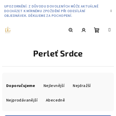
Přejít
UPOZORNĚNÍ: Z DŮVODU DOVOLENÝCH MŮŽE AKTUÁLNĚ
na
DOCHÁZET K MÍRNÉMU ZPOŽDĚNÍ PŘI ODESÍLÁNÍ
obsah
OBJEDNÁVEK. DĚKUJEME ZA POCHOPENÍ.
Nákupní
Hledat
Přihlášení
Perleť Srdce
košík
Ř
a
Doporučujeme
Nejlevnější
Nejdražší
z
e
Nejprodávanější
Abecedně
n
í