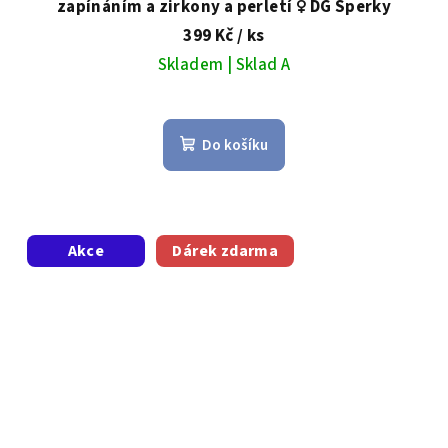
zapínáním a zirkony a perletí ♀️ DG Šperky
399 Kč
/ ks
Skladem | Sklad A
Do košíku
Akce
Dárek zdarma