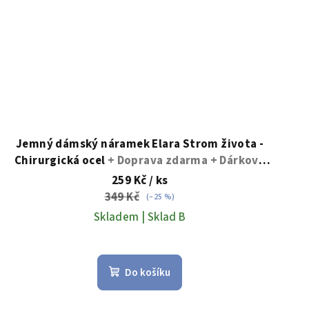
Jemný dámský náramek Elara Strom života -
Chirurgická ocel
+ Doprava zdarma + Dárkové
balení zdarma
259 Kč
/ ks
349 Kč
(–25 %)
Skladem | Sklad B
Průměrné
hodnocení
Do košíku
produktu
je
5,0