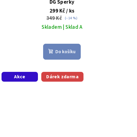
DG Šperky
299 Kč
/ ks
349 Kč
(–14 %)
Skladem | Sklad A
Do košíku
Akce
Dárek zdarma