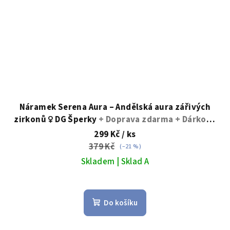
Náramek Serena Aura – Andělská aura zářivých
zirkonů ♀️ DG Šperky
+ Doprava zdarma + Dárkové
balení zdarma
299 Kč
/ ks
379 Kč
(–21 %)
Skladem | Sklad A
Do košíku