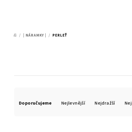
/
| NÁRAMKY |
/
PERLEŤ
DOMŮ
Ř
Doporučujeme
Nejlevnější
Nejdražší
Nej
a
z
e