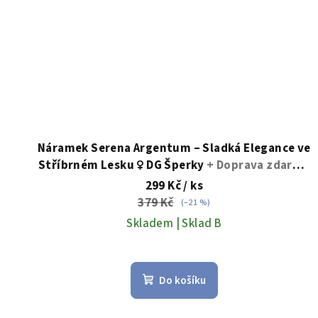
Náramek Serena Argentum – Sladká Elegance ve
Stříbrném Lesku ♀️ DG Šperky
+ Doprava zdarma
+ Dárkové balení zdarma
299 Kč
/ ks
379 Kč
(–21 %)
Skladem | Sklad B
Do košíku