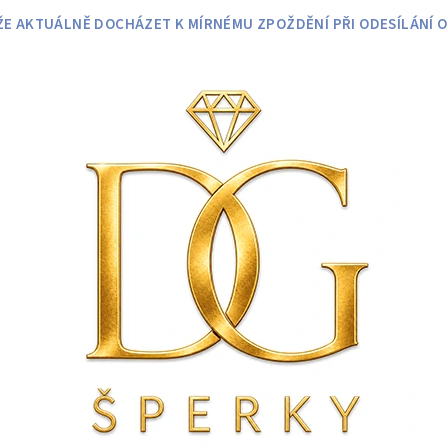
 AKTUÁLNĚ DOCHÁZET K MÍRNÉMU ZPOŽDĚNÍ PŘI ODESÍLÁNÍ O