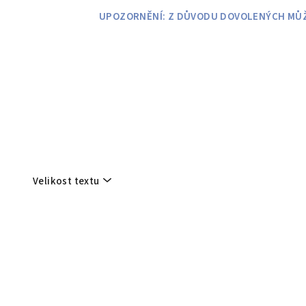
Přejít
UPOZORNĚNÍ: Z DŮVODU DOVOLENÝCH MŮŽE
na
obsah
Velikost textu