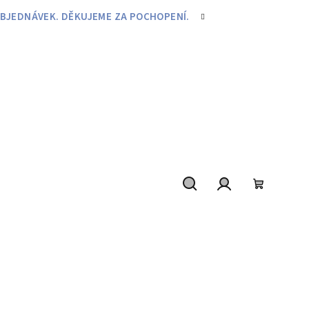
BJEDNÁVEK. DĚKUJEME ZA POCHOPENÍ.
Hledat
Přihlášení
Nákupní
košík