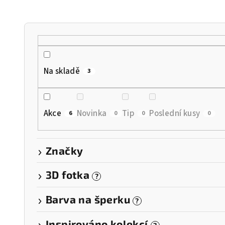
n
í
p
r
Na skladě
3
o
d
Akce
Novinka
Tip
Poslední kusy
6
0
0
0
u
k
Značky
t
3D fotka
?
ů
Barva na šperku
?
Inspirováno kolekcí