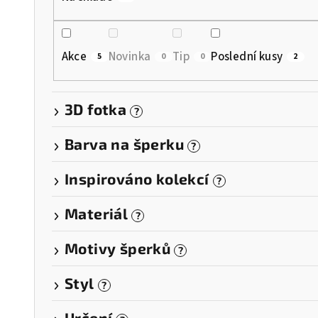
o
d
Akce
Novinka
Tip
Poslední kusy
5
0
0
2
u
k
3D fotka
?
t
Barva na šperku
?
ů
Inspirováno kolekcí
?
Materiál
?
Motivy šperků
?
Styl
?
Určení