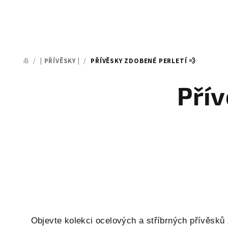
/
| PŘÍVĚSKY |
/
PŘÍVĚSKY ZDOBENÉ PERLETÍ 💨
DOMŮ
Přív
Objevte kolekci ocelových a stříbrných přívěsků