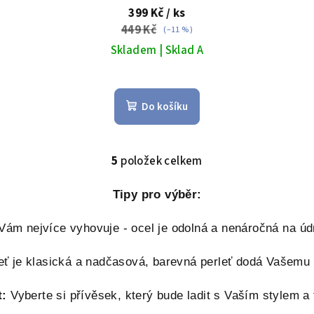
zdarma
399 Kč
/ ks
449 Kč
(–11 %)
Skladem | Sklad A
Do košíku
5
položek celkem
O
v
Tipy pro výběr:
l
á
 Vám nejvíce vyhovuje - ocel je odolná a nenáročná na údr
d
eť je klasická a nadčasová, barevná perleť dodá Vašemu ou
a
c
t:
Vyberte si přívěsek, který bude ladit s Vaším stylem a
í