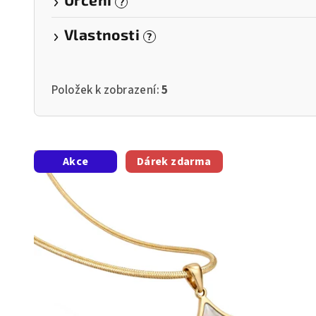
?
Vlastnosti
?
Položek k zobrazení:
5
V
Akce
Dárek zdarma
ý
p
i
s
p
r