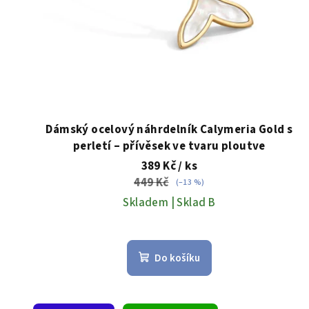
o
d
u
k
t
Dámský ocelový náhrdelník Calymeria Gold s
perletí – přívěsek ve tvaru ploutve
ů
389 Kč
/ ks
449 Kč
(–13 %)
Skladem | Sklad B
Do košíku