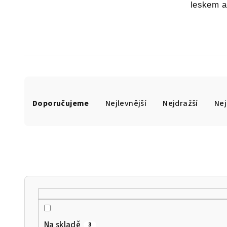
leskem a
Ř
Doporučujeme
Nejlevnější
Nejdražší
Nej
a
z
e
n
í
p
r
Na skladě
3