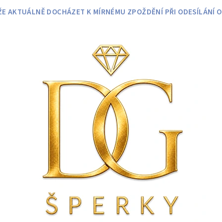
 AKTUÁLNĚ DOCHÁZET K MÍRNÉMU ZPOŽDĚNÍ PŘI ODESÍLÁNÍ O