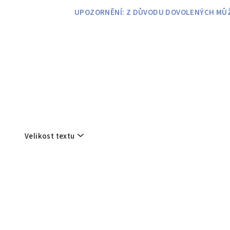
Přejít
UPOZORNĚNÍ: Z DŮVODU DOVOLENÝCH MŮŽE
na
obsah
Velikost textu