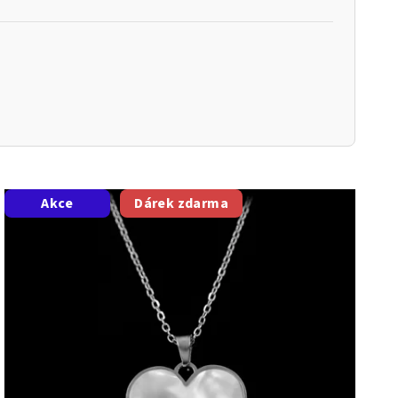
Akce
Dárek zdarma