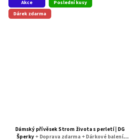
Akce
Poslední kusy
Dárek zdarma
Dámský přívěsek Strom života s perletí | DG
Šperky
+ Doprava zdarma + Dárkové balení