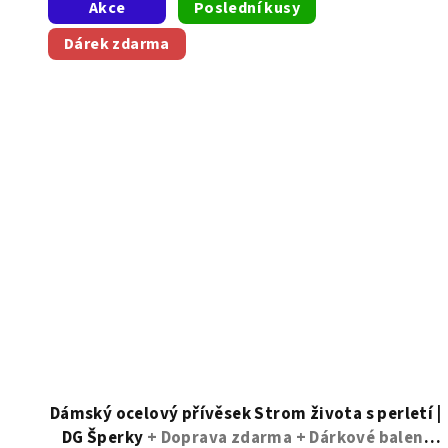
Akce
Poslední kusy
Dárek zdarma
Dámský ocelový přívěsek Strom života s perletí |
DG Šperky
+ Doprava zdarma + Dárkové balení