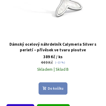
Dámský ocelový náhrdelník Calymeria Silver s
perletí – přívěsek ve tvaru ploutve
389 Kč
/ ks
449 Kč
(–13 %)
Skladem | Sklad B
Do košíku