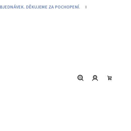
BJEDNÁVEK. DĚKUJEME ZA POCHOPENÍ.
Hledat
Přihlášení
Nákupní
košík