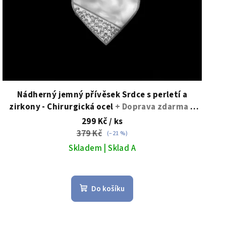
Nádherný jemný přívěsek Srdce s perletí a
zirkony - Chirurgická ocel
+ Doprava zdarma +
Dárkové balení zdarma
299 Kč
/ ks
379 Kč
(–21 %)
Skladem | Sklad A
Průměrné
hodnocení
Do košíku
produktu
je
5,0