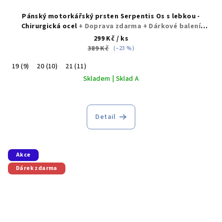
Pánský motorkářský prsten Serpentis Os s lebkou -
Chirurgická ocel
+ Doprava zdarma + Dárkové balení
zdarma
299 Kč
/ ks
389 Kč
(–23 %)
19 (9)
20 (10)
21 (11)
Skladem | Sklad A
Detail
Akce
Dárek zdarma