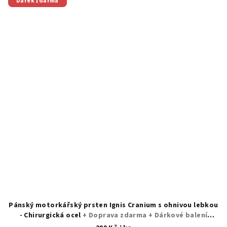
Dárek zdarma
Pánský motorkářský prsten Ignis Cranium s ohnivou lebkou
- Chirurgická ocel
+ Doprava zdarma + Dárkové balení
zdarma