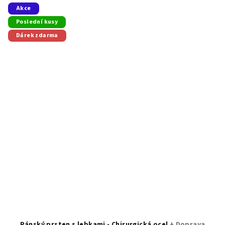
Akce
Poslední kusy
Dárek zdarma
Pánský prsten s lebkami - Chirurgická ocel
+ Doprava