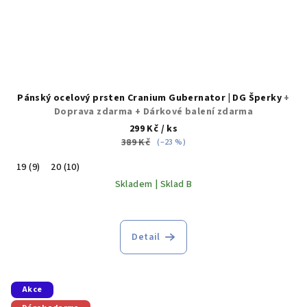
Pánský ocelový prsten Cranium Gubernator | DG Šperky
+
Doprava zdarma + Dárkové balení zdarma
299 Kč
/ ks
389 Kč
(–23 %)
19 (9)
20 (10)
Skladem | Sklad B
Průměrné
hodnocení
produktu
Detail
je
5,0
z
5
Akce
hvězdiček.