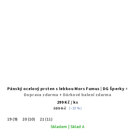
Pánský ocelový prsten s lebkou Mors Fumus | DG Šperky
+
Doprava zdarma + Dárkové balení zdarma
299 Kč
/ ks
389 Kč
(–23 %)
19 (9)
20 (10)
21 (11)
Skladem | Sklad A