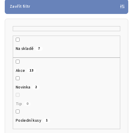
p
Zavřít filtr
r
o
d
u
k
Na skladě
7
t
ů
Akce
13
Novinka
2
Tip
0
Poslední kusy
1