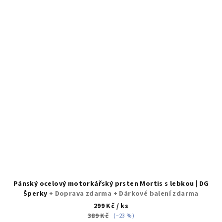
Pánský ocelový motorkářský prsten Mortis s lebkou | DG
Šperky
+ Doprava zdarma + Dárkové balení zdarma
299 Kč
/ ks
389 Kč
(–23 %)