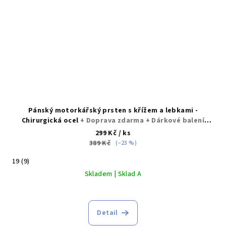
Pánský motorkářský prsten s křížem a lebkami -
Chirurgická ocel
+ Doprava zdarma + Dárkové balení
zdarma
299 Kč
/ ks
389 Kč
(–23 %)
19 (9)
Skladem | Sklad A
Detail