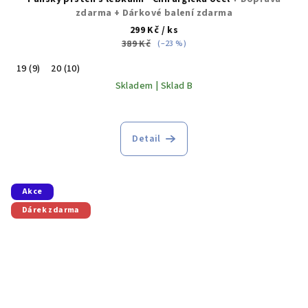
zdarma + Dárkové balení zdarma
299 Kč
/ ks
389 Kč
(–23 %)
19 (9)
20 (10)
Skladem | Sklad B
Detail
Akce
Dárek zdarma