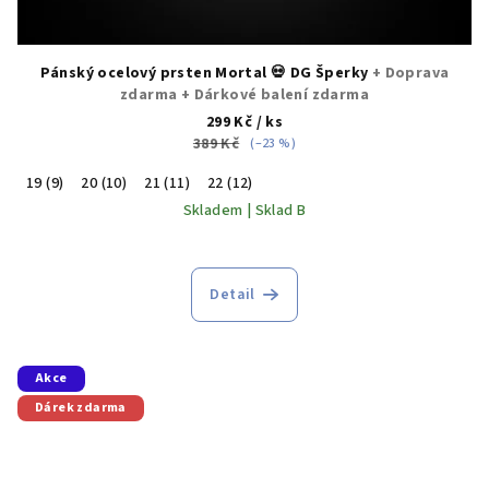
Pánský ocelový prsten Mortal 💀 DG Šperky
+ Doprava
zdarma + Dárkové balení zdarma
299 Kč
/ ks
389 Kč
(–23 %)
19 (9)
20 (10)
21 (11)
22 (12)
Skladem | Sklad B
Detail
Akce
Dárek zdarma