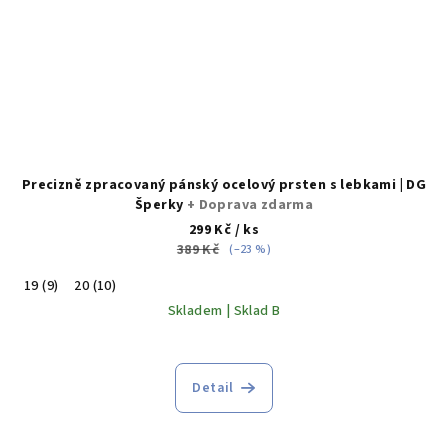
Precizně zpracovaný pánský ocelový prsten s lebkami | DG
Šperky
+ Doprava zdarma
299 Kč
/ ks
389 Kč
(–23 %)
19 (9)
20 (10)
Skladem | Sklad B
Detail