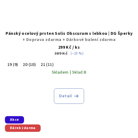
Pánský ocelový prsten Solis Obscurum s lebkou | DG Šperky
+ Doprava zdarma + Dárkové balení zdarma
299 Kč
/ ks
389 Kč
(–23 %)
19 (9)
20 (10)
21 (11)
Skladem | Sklad B
Průměrné
hodnocení
produktu
Detail
je
5,0
z
5
Akce
hvězdiček.
Dárek zdarma