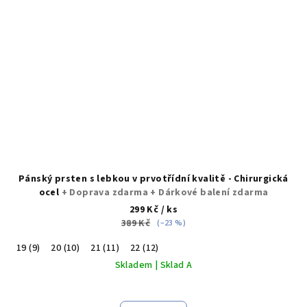
Pánský prsten s lebkou v prvotřídní kvalitě - Chirurgická
ocel
+ Doprava zdarma + Dárkové balení zdarma
299 Kč
/ ks
389 Kč
(–23 %)
19 (9)
20 (10)
21 (11)
22 (12)
Skladem | Sklad A
Průměrné
hodnocení