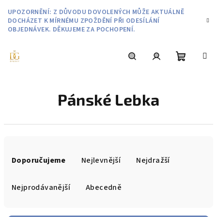
Přejít
UPOZORNĚNÍ: Z DŮVODU DOVOLENÝCH MŮŽE AKTUÁLNĚ
na
DOCHÁZET K MÍRNÉMU ZPOŽDĚNÍ PŘI ODESÍLÁNÍ
obsah
OBJEDNÁVEK. DĚKUJEME ZA POCHOPENÍ.
Nákupní
Hledat
Přihlášení
Pánské Lebka
košík
Ř
a
Doporučujeme
Nejlevnější
Nejdražší
z
e
Nejprodávanější
Abecedně
n
í