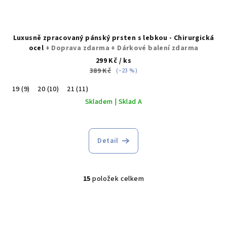
Luxusně zpracovaný pánský prsten s lebkou - Chirurgická
ocel
+ Doprava zdarma + Dárkové balení zdarma
299 Kč
/ ks
389 Kč
(–23 %)
19 (9)
20 (10)
21 (11)
Skladem | Sklad A
Průměrné
hodnocení
produktu
Detail
je
5,0
z
15
položek celkem
5
O
hvězdiček.
v
l
á