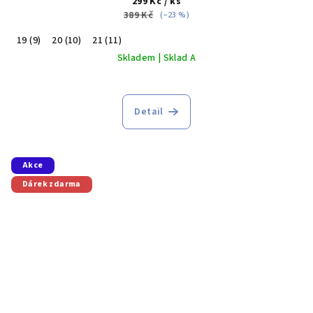
299 Kč
/ ks
389 Kč
(–23 %)
19 (9)
20 (10)
21 (11)
Skladem | Sklad A
Průměrné
hodnocení
produktu
Detail
je
5,0
z
5
Akce
hvězdiček.
Dárek zdarma