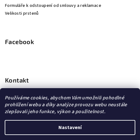
Formuláře k odstoupení od smlouvy a reklamace
Velikosti prstenů
Facebook
Kontakt
info
@
dopravagratis.cz
Používáme cookies, abychom Vám umožnili pohodlné
+420 603 500 988
prohlížení webu a díky analýze provozu webu neustále
+420 603 500 988
zlepšovali jeho funkce, výkon a použitelnost.
Nastavení