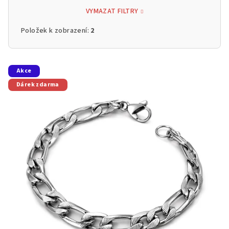
VYMAZAT FILTRY
Položek k zobrazení:
2
V
Akce
ý
Dárek zdarma
p
i
s
p
r
o
d
u
k
t