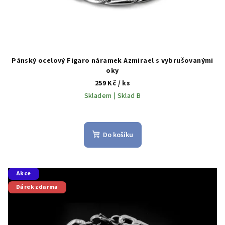
ů
Pánský ocelový Figaro náramek Azmirael s vybrušovanými
oky
259 Kč
/ ks
Skladem | Sklad B
Do košíku
Akce
Dárek zdarma