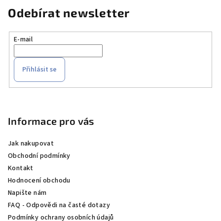
Odebírat newsletter
E-mail
Přihlásit se
Z
á
p
Informace pro vás
a
Jak nakupovat
t
Obchodní podmínky
í
Kontakt
Hodnocení obchodu
Napište nám
FAQ - Odpovědi na časté dotazy
Podmínky ochrany osobních údajů