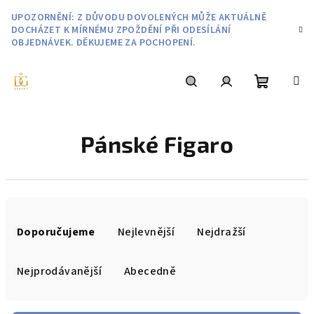
Přejít
UPOZORNĚNÍ: Z DŮVODU DOVOLENÝCH MŮŽE AKTUÁLNĚ
na
DOCHÁZET K MÍRNÉMU ZPOŽDĚNÍ PŘI ODESÍLÁNÍ
obsah
OBJEDNÁVEK. DĚKUJEME ZA POCHOPENÍ.
Nákupní
Hledat
Přihlášení
Pánské Figaro
košík
Ř
a
Doporučujeme
Nejlevnější
Nejdražší
z
e
Nejprodávanější
Abecedně
n
í