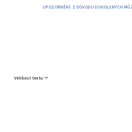
Přejít
UPOZORNĚNÍ: Z DŮVODU DOVOLENÝCH MŮŽE
na
obsah
Velikost textu