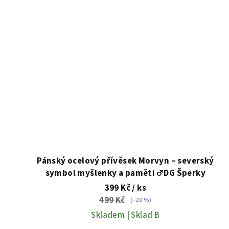
Pánský ocelový přívěsek Morvyn – severský
symbol myšlenky a paměti ♂️ DG Šperky
399 Kč
/ ks
499 Kč
(–20 %)
Skladem | Sklad B