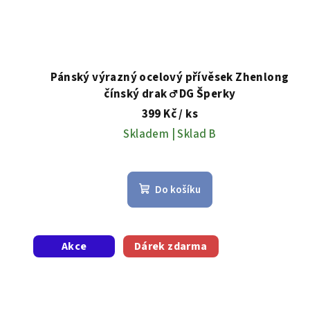
Pánský výrazný ocelový přívěsek Zhenlong
čínský drak ♂️ DG Šperky
399 Kč
/ ks
Skladem | Sklad B
Do košíku
Akce
Dárek zdarma