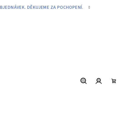
BJEDNÁVEK. DĚKUJEME ZA POCHOPENÍ.
Hledat
Přihlášení
Nákupní
košík