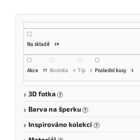
n
í
p
r
Na skladě
19
o
d
Akce
Novinka
Tip
Poslední kusy
77
0
0
1
u
k
3D fotka
?
t
Barva na šperku
?
ů
Inspirováno kolekcí
?
Materiál