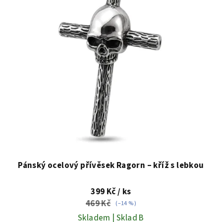
Pánský ocelový přívěsek Ragorn – kříž s lebkou
399 Kč
/ ks
469 Kč
(–14 %)
Skladem | Sklad B