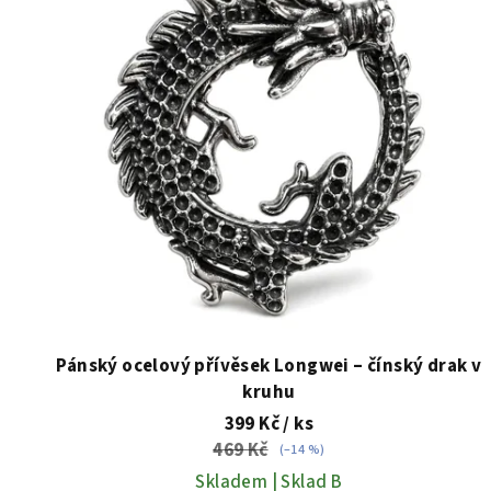
i
s
p
r
o
d
u
k
t
Pánský ocelový přívěsek Longwei – čínský drak v
kruhu
ů
399 Kč
/ ks
469 Kč
(–14 %)
Skladem | Sklad B