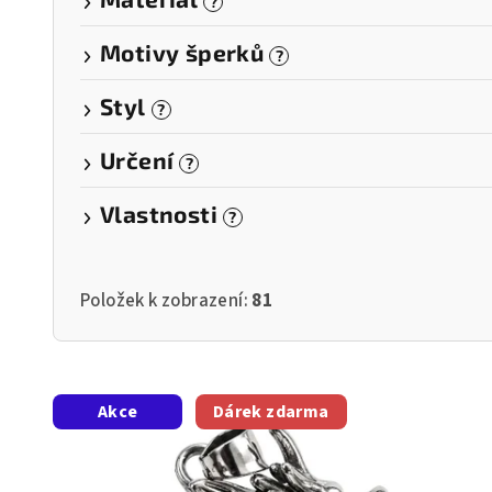
?
Motivy šperků
?
Styl
?
Určení
?
Vlastnosti
?
Položek k zobrazení:
81
V
Akce
Dárek zdarma
ý
p