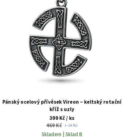
Pánský ocelový přívěsek Vireon – keltský rotační
kříž s uzly
399 Kč
/ ks
469 Kč
(–14 %)
Skladem | Sklad B