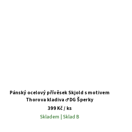
Pánský ocelový přívěsek Skjold s motivem
Thorova kladiva ♂️ DG Šperky
399 Kč
/ ks
Skladem | Sklad B