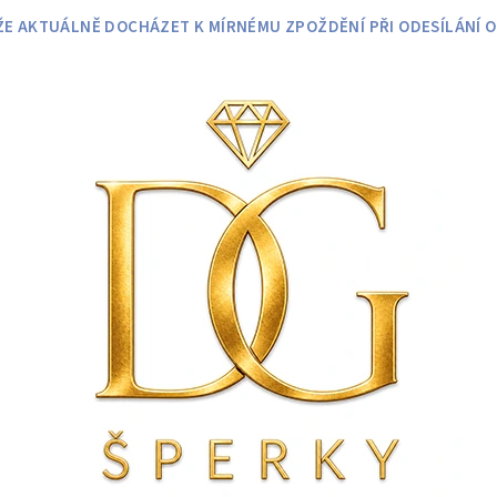
 AKTUÁLNĚ DOCHÁZET K MÍRNÉMU ZPOŽDĚNÍ PŘI ODESÍLÁNÍ O