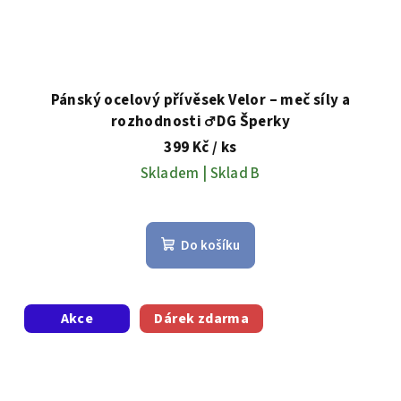
Pánský ocelový přívěsek Velor – meč síly a
rozhodnosti ♂️ DG Šperky
399 Kč
/ ks
Skladem | Sklad B
Do košíku
Akce
Dárek zdarma