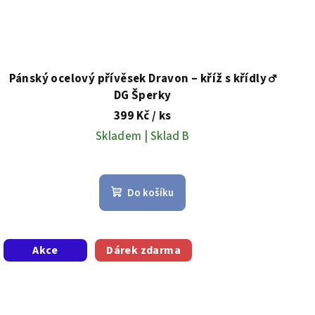
Pánský ocelový přívěsek Dravon – kříž s křídly ♂️
DG Šperky
399 Kč
/ ks
Skladem | Sklad B
Do košíku
Akce
Dárek zdarma