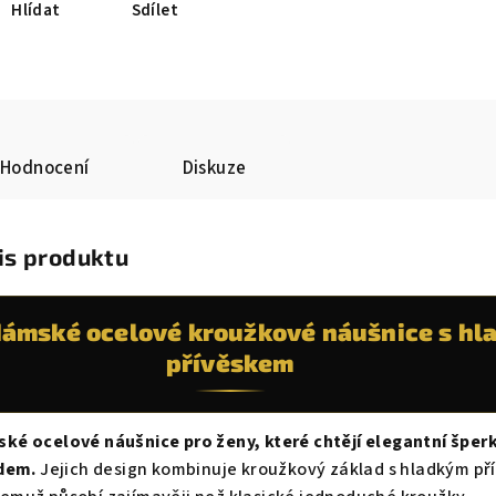
Hlídat
Sdílet
Hodnocení
Diskuze
is produktu
 dámské ocelové kroužkové náušnice s h
přívěskem
ské ocelové náušnice pro ženy, které chtějí elegantní šperk
dem.
Jejich design kombinuje kroužkový základ s hladkým př