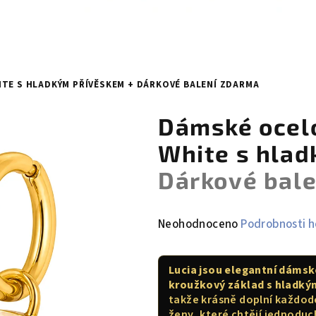
ITE S HLADKÝM PŘÍVĚSKEM
+ DÁRKOVÉ BALENÍ ZDARMA
Dámské ocelo
White s hla
Dárkové bal
Průměrné
Neohodnoceno
Podrobnosti 
hodnocení
produktu
Lucia jsou elegantní dámsk
je
kroužkový základ s hladký
0,0
takže krásně doplní každoden
z
ženy, které chtějí jednoduc