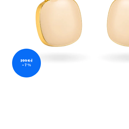
399 Kč
–7 %