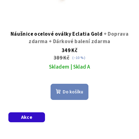
Náušnice ocelové oválky Eclatia Gold
+ Doprava
zdarma + Dárkové balení zdarma
349 Kč
389 Kč
(–10 %)
Skladem | Sklad A
Průměrné
hodnocení
Do košíku
produktu
je
5,0
z
Akce
5
hvězdiček.