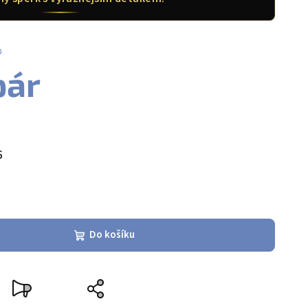
%
pár
6
Do košíku