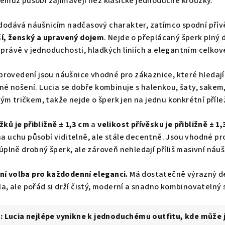
emuž působí zajímavěji než klasické jednoduché kroužky.
dodává náušnicím nadčasový charakter, zatímco spodní přív
í, ženský a upravený dojem
. Nejde o přeplácaný šperk plný d
 právě v jednoduchosti, hladkých liniích a elegantním celko
rovedení jsou náušnice vhodné pro zákaznice, které hledají 
né nošení. Lucia se dobře kombinuje s halenkou, šaty, sakem,
m tričkem, takže nejde o šperk jen na jednu konkrétní příle
ků je přibližně ± 1,3 cm
a
velikost přívěsku je přibližně ± 1,
a uchu působí viditelně, ale stále decentně. Jsou vhodné pr
úplně drobný šperk, ale zároveň nehledají příliš masivní náuš
lní volba pro každodenní eleganci.
Má dostatečně výrazný de
a, ale pořád si drží čistý, moderní a snadno kombinovatelný s
:
Lucia nejlépe vynikne k jednoduchému outfitu, kde může j