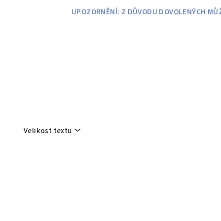
Přejít
UPOZORNĚNÍ: Z DŮVODU DOVOLENÝCH MŮŽE
na
obsah
Velikost textu