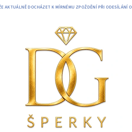
 AKTUÁLNĚ DOCHÁZET K MÍRNÉMU ZPOŽDĚNÍ PŘI ODESÍLÁNÍ O