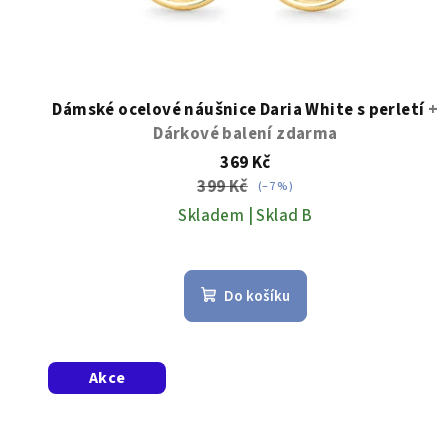
Dámské ocelové náušnice Daria White s perletí
+
Dárkové balení zdarma
369 Kč
399 Kč
(–7 %)
Skladem | Sklad B
Do košíku
Akce