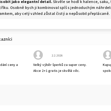
sobit jako elegantní detail.
Skvěle se hodí k halence, saku, 
tříku. Osobně bych ji kombinoval spíš s jednoduchým náhrde
amkem, aby celý vzhled zůstal čistý a nepůsobil přeplácaně.
bchodu je 5 z 5 hvězdiček.
Hodnocení obchodu je 5 z 5 hvězdiček
2.2.2026
odání ceny a
Velký výběr šperků za super ceny.
Kupuj
Akce 2+1 gratis je skvělá věc.
spok