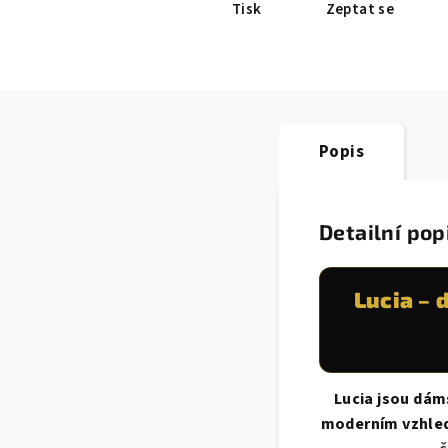
Tisk
Zeptat se
Popis
Detailní pop
Lucia –
Lucia jsou dám
moderním vzhle