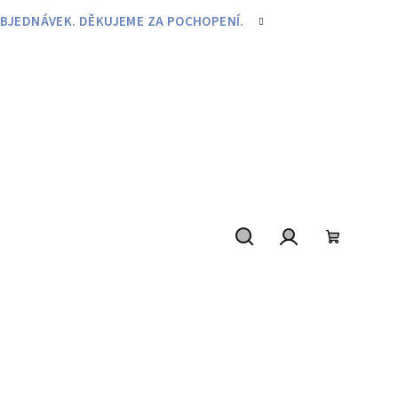
BJEDNÁVEK. DĚKUJEME ZA POCHOPENÍ.
Hledat
Přihlášení
Nákupní
košík