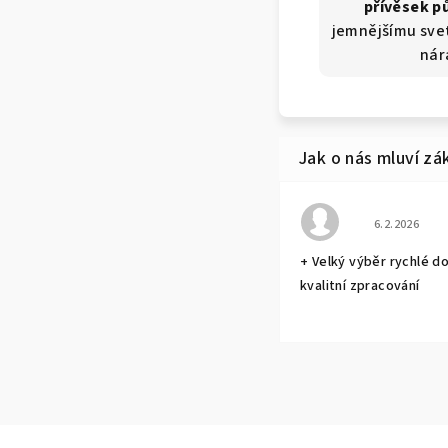
přívěsek pů
jemnějšímu sve
nár
Hodnocení o
6.2.2026
+ Velký výběr rychlé d
kvalitní zpracování