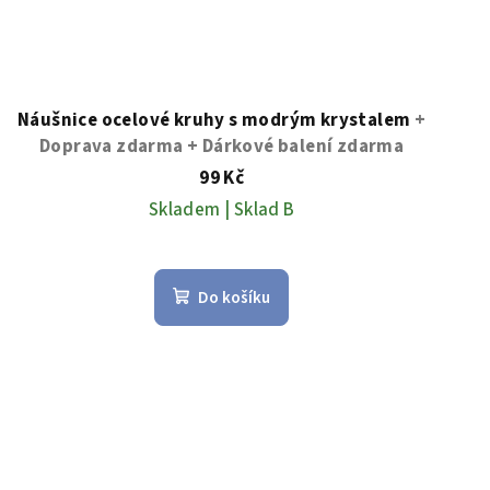
Náušnice ocelové kruhy s modrým krystalem
+
Doprava zdarma + Dárkové balení zdarma
99 Kč
Skladem | Sklad B
Průměrné
hodnocení
Do košíku
produktu
je
4,0
z
5
hvězdiček.