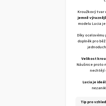
č
Kroužkový tvar 
jemně výraznějš
modelu Lucia je
Díky ocelovému p
doplněk pro běž
jednoduchý
Velikost krouž
Náušnice proto n
nechtějí 
Lucia je ideá
nezanikl
Tip pro vzhled