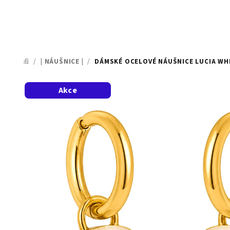
/
| NÁUŠNICE |
/
DÁMSKÉ OCELOVÉ NÁUŠNICE LUCIA WH
DOMŮ
Akce