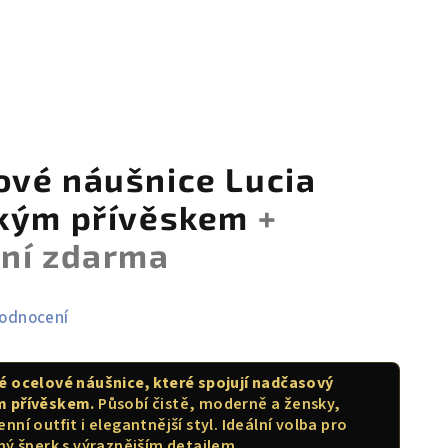
vé náušnice Lucia
dkým přívěskem
+
ení zdarma
hodnocení
é ocelové náušnice, které spojují nadčasový
m přívěskem.
Působí čistě, moderně a žensky,
ní outfit i elegantnější styl. Ideální volba pro
hý šperk s výraznějším detailem.