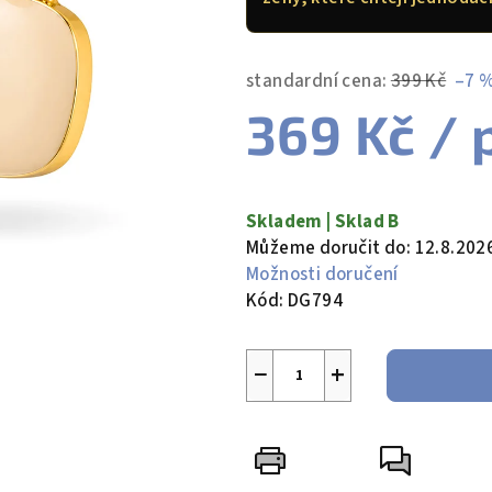
5
hvězdiček.
standardní cena:
399 Kč
–7 
369 Kč
/ 
Měrná
cena:
Skladem | Sklad B
Můžeme doručit do:
12.8.202
Možnosti doručení
Kód:
DG794
−
+