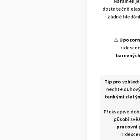
Náramek je
dostatečně elas
žádné hledání 
⚠️
Upozorn
iridesce
barevných
Tip pro vzhled
nechte duhový 
tenkými zlatý
Překvapivě dob
působí svě
pracovní 
iridesce