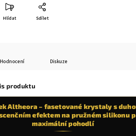
Hlídat
Sdílet
Hodnocení
Diskuze
is produktu
k Altheora – fasetované krystaly s duh
escenčním efektem na pružném silikonu p
maximální pohodlí