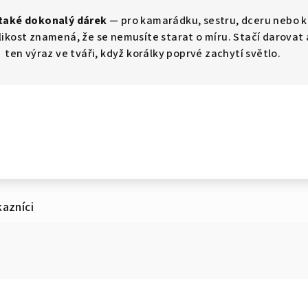
 také dokonalý dárek
— pro kamarádku, sestru, dceru nebo k
likost znamená, že se nemusíte starat o míru. Stačí darovat 
ten výraz ve tváři, když korálky poprvé zachytí světlo.