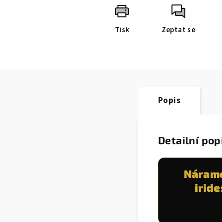
Tisk
Zeptat se
Popis
Detailní pop
Nárame
irid