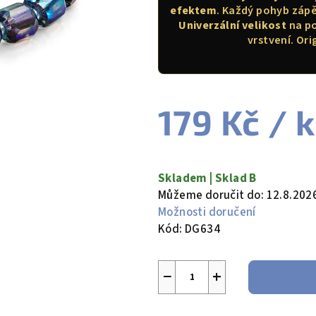
0,0
efektem
. Každý pohyb zápě
z
Univerzální velikost
na po
5
vrstvení. Ori
hvězdiček.
179 Kč
/ 
Měrná
cena:
Skladem | Sklad B
Můžeme doručit do:
12.8.202
Možnosti doručení
Kód:
DG634
−
+