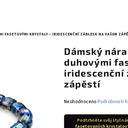
 FASETOVÝMI KRYSTALY – IRIDESCENČNÍ ZÁBLESK NA VAŠEM ZÁP
Dámský nára
duhovými fas
iridescenční
zápěstí
Průměrné
Neohodnoceno
Podrobnosti 
hodnocení
produktu
Podtrhněte svůj styl 
je
fasetovaných krystalov