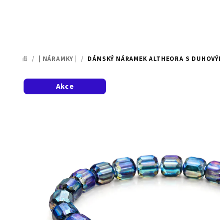
/
| NÁRAMKY |
/
DÁMSKÝ NÁRAMEK ALTHEORA S DUHOVÝMI
DOMŮ
Akce