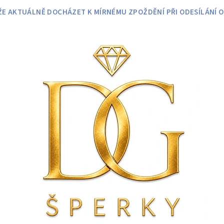
 AKTUÁLNĚ DOCHÁZET K MÍRNÉMU ZPOŽDĚNÍ PŘI ODESÍLÁNÍ O