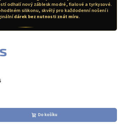
stí odhalí nový záblesk modré, fialové a tyrkysové.
hodlném silikonu, skvělý pro každodenní nošení i
ginální
dárek bez nutnosti znát míru
.
ks
6
Do košíku