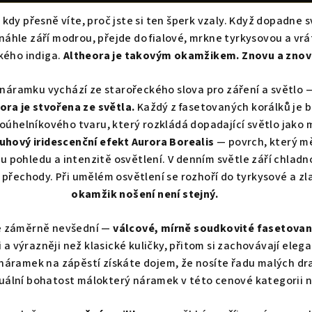
, kdy přesně víte, proč jste si ten šperk vzaly. Když dopadne 
náhle září modrou, přejde do fialové, mrkne tyrkysovou a vrá
kého indiga.
Altheora je takovým okamžikem. Znovu a znov
náramku vychází ze starořeckého slova pro záření a světlo —
ora je stvořena ze světla.
Každý z fasetovaných korálků je 
helníkového tvaru, který rozkládá dopadající světlo jako m
uhový iridescenční efekt Aurora Borealis
— povrch, který mě
lu pohledu a intenzitě osvětlení. V denním světle září chlad
i přechody. Při umělém osvětlení se rozhoří do tyrkysové a z
okamžik nošení není stejný.
je záměrně nevšední —
válcové, mírně soudkovité fasetovan
a výrazněji než klasické kuličky, přitom si zachovávají elega
 náramek na zápěstí získáte dojem, že nosíte řadu malých 
uální bohatost málokterý náramek v této cenové kategorii 