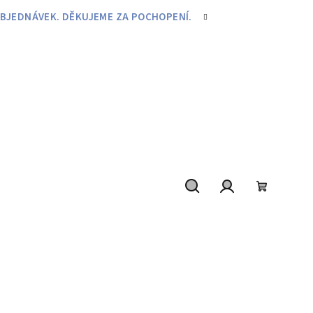
BJEDNÁVEK. DĚKUJEME ZA POCHOPENÍ.
Hledat
Přihlášení
Nákupní
košík