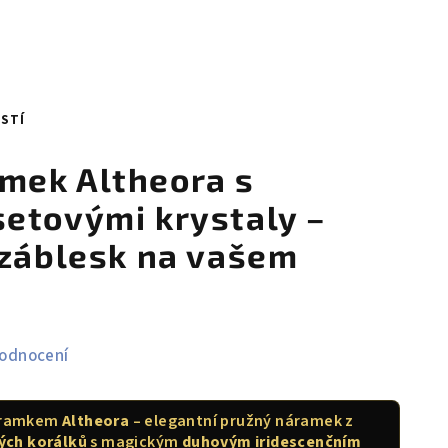
ĚSTÍ
mek Altheora s
etovými krystaly –
 záblesk na vašem
hodnocení
náramkem
Altheora
– elegantní pružný náramek z
ých korálků
s magickým
duhovým iridescenčním