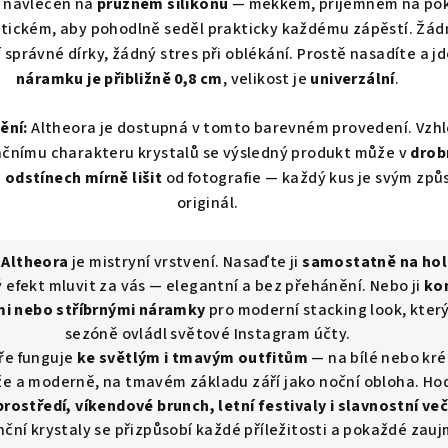
 navlečen na
pružném silikonu
— měkkém, příjemném na po
tickém, aby pohodlně seděl prakticky každému zápěstí. Žád
správné dírky, žádný stres při oblékání. Prostě nasadíte a j
náramku je přibližně 0,8 cm
, velikost je
univerzální
.
ění:
Altheora je dostupná v tomto barevném provedení. Vzh
nčnímu charakteru krystalů se výsledný produkt může v
drob
 odstínech mírně lišit
od fotografie — každý kus je svým zp
originál.
:
Altheora
je mistryní vrstvení. Nasaďte ji
samostatně na hol
efekt mluvit za vás — elegantní a bez přehánění. Nebo ji
ko
mi nebo stříbrnými náramky
pro moderní stacking look, který
sezóně ovládl světové Instagram účty.
ře funguje
ke světlým i tmavým outfitům
— na bílé nebo kr
že a moderně, na tmavém základu září jako noční obloha. Hod
prostředí, víkendové brunch, letní festivaly i slavnostní ve
nční krystaly se přizpůsobí každé příležitosti a pokaždé zau