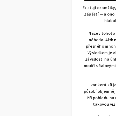
Existují okamžiky
zápěstí — a ono 
hlubo
Název tohoto 
náhoda.
Althe
přesného mnohoú
Výsledkem je
d
závislosti na úh
modří s fialovým
Tvar korálků 
působí objemněji 
Při pohledu na
takovou viz