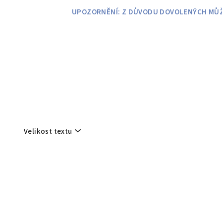
Přejít
UPOZORNĚNÍ: Z DŮVODU DOVOLENÝCH MŮŽE
na
obsah
Velikost textu