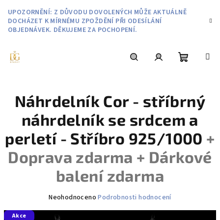
Přejít
UPOZORNĚNÍ: Z DŮVODU DOVOLENÝCH MŮŽE AKTUÁLNĚ
na
DOCHÁZET K MÍRNÉMU ZPOŽDĚNÍ PŘI ODESÍLÁNÍ
obsah
OBJEDNÁVEK. DĚKUJEME ZA POCHOPENÍ.
Nákupní
Hledat
Přihlášení
Náhrdelník Cor - stříbrný
košík
náhrdelník se srdcem a
perletí - Stříbro 925/1000
+
Doprava zdarma + Dárkové
balení zdarma
Průměrné
Neohodnoceno
Podrobnosti hodnocení
hodnocení
Akce
produktu