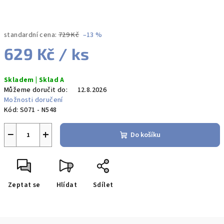
standardní cena:
729 Kč
–13 %
629 Kč
/ ks
Měrná
Skladem | Sklad A
cena:
Můžeme doručit do:
12.8.2026
Možnosti doručení
Kód:
S071 - N548
−
+
Do košíku
Zeptat se
Hlídat
Sdílet