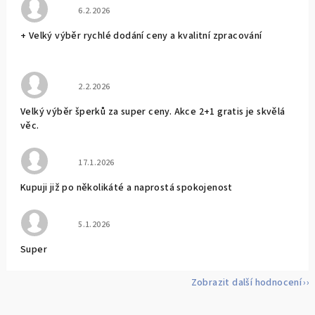
Hodnocení obchodu je 5 z 5 hvězdiček.
6.2.2026
+ Velký výběr rychlé dodání ceny a kvalitní zpracování
Hodnocení obchodu je 5 z 5 hvězdiček.
2.2.2026
Velký výběr šperků za super ceny. Akce 2+1 gratis je skvělá
věc.
Hodnocení obchodu je 5 z 5 hvězdiček.
17.1.2026
Kupuji již po několikáté a naprostá spokojenost
Hodnocení obchodu je 5 z 5 hvězdiček.
5.1.2026
Super
Zobrazit další hodnocení