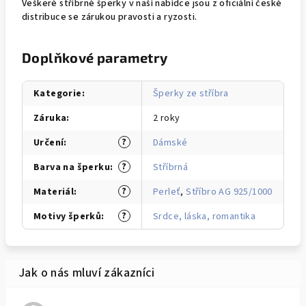
Veškeré stříbrné šperky v naší nabídce jsou z oficiální české
distribuce se zárukou pravosti a ryzosti.
Doplňkové parametry
Kategorie
:
Šperky ze stříbra
Záruka
:
2 roky
?
Určení
:
Dámské
?
Barva na šperku
:
Stříbrná
?
Materiál
:
Perleť
,
Stříbro AG 925/1000
?
Motivy šperků
:
Srdce, láska, romantika