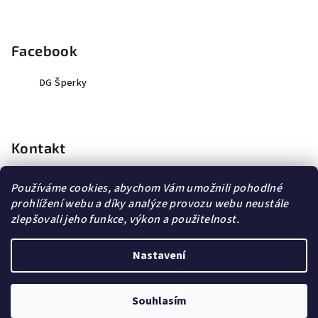
Facebook
DG Šperky
Kontakt
info
@
dopravagratis.cz
Používáme cookies, abychom Vám umožnili pohodlné
+420 603 500 988
prohlížení webu a díky analýze provozu webu neustále
+420 603 500 988
zlepšovali jeho funkce, výkon a použitelnost.
Nastavení
Copyright 2026
DG Šperky
. Všechna práva vyhrazena.
Souhlasím