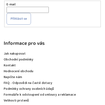
E-mail
Přihlásit se
Z
á
p
Informace pro vás
a
Jak nakupovat
t
Obchodní podmínky
í
Kontakt
Hodnocení obchodu
Napište nám
FAQ - Odpovědi na časté dotazy
Podmínky ochrany osobních údajů
Formuláře k odstoupení od smlouvy a reklamace
Velikosti prstenů