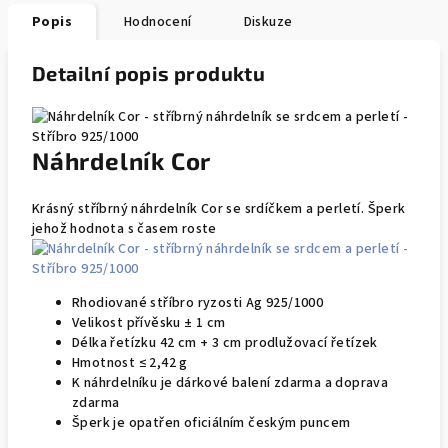
Popis
Hodnocení
Diskuze
Detailní popis produktu
Náhrdelník Cor
Krásný stříbrný náhrdelník Cor se srdíčkem a perletí. Šperk
jehož hodnota s časem roste
Rhodiované stříbro ryzosti Ag 925/1000
Velikost přívěsku ± 1 cm
Délka řetízku 42 cm + 3 cm prodlužovací řetízek
Hmotnost ≤ 2,42 g
K náhrdelníku je dárkové balení zdarma a doprava
zdarma
Šperk je opatřen oficiálním českým puncem